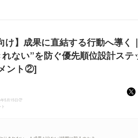
向け】成果に直結する行動へ導く
きれない”を防ぐ優先順位設計ステ
メント②]
6年5月15日
ント