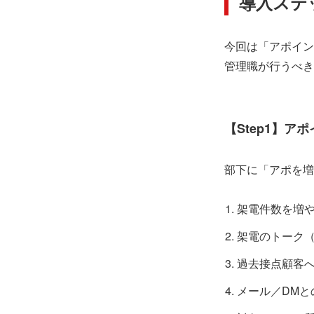
導入ステ
今回は「アポイン
管理職が行うべき
【Step1】
部下に「アポを増
架電件数を増
架電のトーク
過去接点顧客
メール／DMと