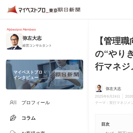
Mybestpro Members
【管理職
弥左大志
経営コンサルタント
の“やり
行マネジ
マイベストプロ・
インタビュー
弥左大志
2025年6月24日
202
プロフィール
テーマ：
実行マネジメ
コラム
目次