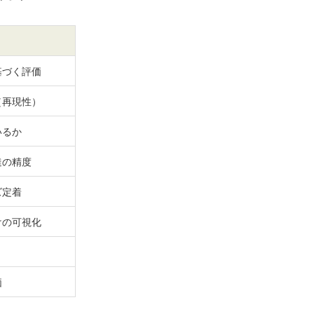
基づく評価
（再現性）
いるか
達の精度
ズ定着
けの可視化
価