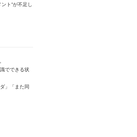
ント”が不足し
。
識でできる状
ダ」「また同