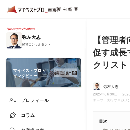
Mybestpro Members
【管理者
弥左大志
経営コンサルタント
促す成長
クリスト
マイベストプロ・
インタビュー
弥左大志
2025年6月30日
202
プロフィール
テーマ：
実行マネジメ
コラム
目次