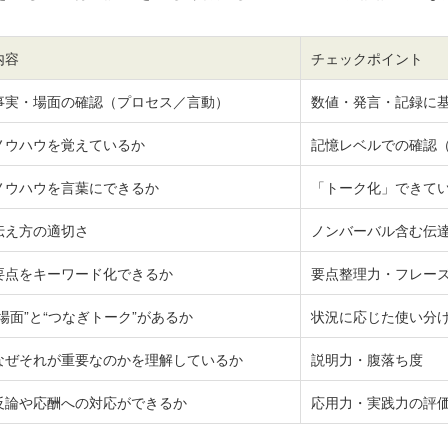
内容
チェックポイント
事実・場面の確認（プロセス／言動）
数値・発言・記録に
ノウハウを覚えているか
記憶レベルでの確認
ノウハウを言葉にできるか
「トーク化」できて
伝え方の適切さ
ノンバーバル含む伝
要点をキーワード化できるか
要点整理力・フレー
“場面”と“つなぎトーク”があるか
状況に応じた使い分
なぜそれが重要なのかを理解しているか
説明力・腹落ち度
反論や応酬への対応ができるか
応用力・実践力の評