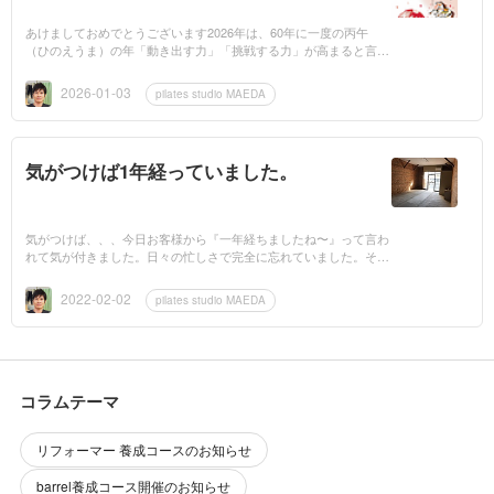
あけましておめでとうございます2026年は、60年に一度の丙午
（ひのえうま）の年「動き出す力」「挑戦する力」が高まると言わ
れております。今年も pilates studio MAEDA は、お客様一人ひとり
に寄り添...
2026-01-03
pilates studio MAEDA
気がつけば1年経っていました。
気がつけば、、、今日お客様から『一年経ちましたね〜』って言わ
れて気が付きました。日々の忙しさで完全に忘れていました。そう
でした！丁度1年前の2021年2月1日にpilates studioMAEDA新店舗が
プレオ...
2022-02-02
pilates studio MAEDA
コラムテーマ
リフォーマー 養成コースのお知らせ
barrel養成コース開催のお知らせ