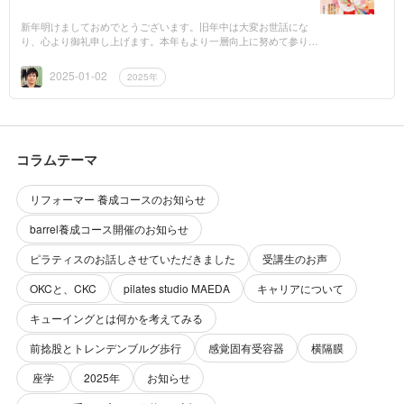
新年明けましておめでとうございます。旧年中は大変お世話にな
り、心より御礼申し上げます。本年もより一層向上に努めて参りま
すので、一層のご支援、お引立てを賜りますようお願い申し上げま
す。皆様のご...
2025-01-02
2025年
コラムテーマ
リフォーマー 養成コースのお知らせ
barrel養成コース開催のお知らせ
ピラティスのお話しさせていただきました
受講生のお声
OKCと、CKC
pilates studio MAEDA
キャリアについて
キューイングとは何かを考えてみる
前捻股とトレンデンブルグ歩行
感覚固有受容器
横隔膜
座学
2025年
お知らせ