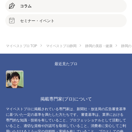
コラム
セミナー・イベント
マイベストプロ TOP
マイベストプロ静岡
静岡の美容・健康
静岡の
最近見たプロ
掲載専門家(プロ)について
マイベストプロに掲載されている専門家は、新聞社・放送局の広告審査基準
に基づいた一定の基準を満たした方たちです。 審査基準は、業界における
専門的な知識・技術を有していること、プロフェッショナルとして活動して
いること、適切な資格や許認可を取得していること、消費者に安心してご利
用いただけるよう一定の信頼性・実績を有していること、 プロとしての倫