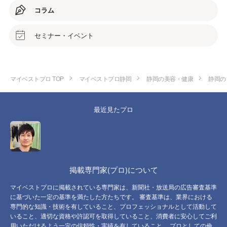
コラム
セミナー・イベント
マイベストプロ TOP
マイベストプロ静岡
静岡の美容・健康
静岡の
最近見たプロ
掲載専門家(プロ)について
マイベストプロに掲載されている専門家は、新聞社・放送局の広告審査基準
に基づいた一定の基準を満たした方たちです。 審査基準は、業界における
専門的な知識・技術を有していること、プロフェッショナルとして活動して
いること、適切な資格や許認可を取得していること、消費者に安心してご利
用いただけるよう一定の信頼性・実績を有していること、 プロとしての倫