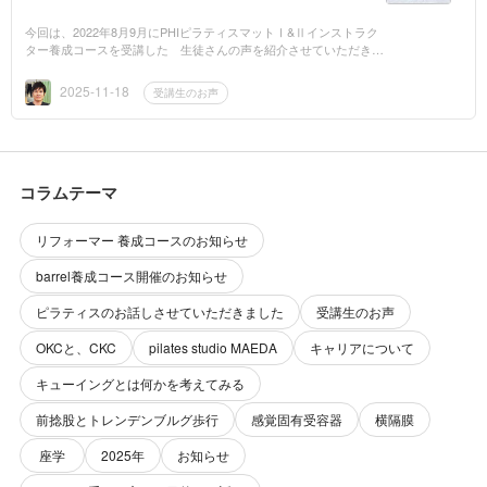
今回は、2022年8月9月にPHIピラティスマットⅠ&Ⅱインストラク
ター養成コースを受講した 生徒さんの声を紹介させていただきま
す。 2人の娘を育てながら毎日を過ごしていた頃、気づけば“自
分の身体のケア”...
2025-11-18
受講生のお声
コラムテーマ
リフォーマー 養成コースのお知らせ
barrel養成コース開催のお知らせ
ピラティスのお話しさせていただきました
受講生のお声
OKCと、CKC
pilates studio MAEDA
キャリアについて
キューイングとは何かを考えてみる
前捻股とトレンデンブルグ歩行
感覚固有受容器
横隔膜
座学
2025年
お知らせ