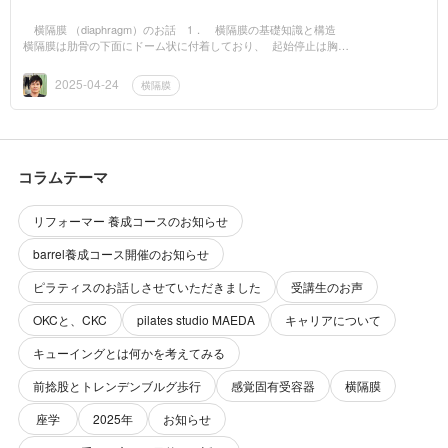
横隔膜 （diaphragm）のお話 1． 横隔膜の基礎知識と構造
横隔膜は肋骨の下面にドーム状に付着しており、 起始停止は胸骨
部、肋骨、腰椎から始まり 腱中心に集合します。 筋肉の動き
として 呼...
2025-04-24
横隔膜
コラムテーマ
リフォーマー 養成コースのお知らせ
barrel養成コース開催のお知らせ
ピラティスのお話しさせていただきました
受講生のお声
OKCと、CKC
pilates studio MAEDA
キャリアについて
キューイングとは何かを考えてみる
前捻股とトレンデンブルグ歩行
感覚固有受容器
横隔膜
座学
2025年
お知らせ