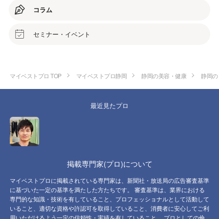
コラム
セミナー・イベント
マイベストプロ TOP
マイベストプロ静岡
静岡の美容・健康
静岡の
最近見たプロ
掲載専門家(プロ)について
マイベストプロに掲載されている専門家は、新聞社・放送局の広告審査基準
に基づいた一定の基準を満たした方たちです。 審査基準は、業界における
専門的な知識・技術を有していること、プロフェッショナルとして活動して
いること、適切な資格や許認可を取得していること、消費者に安心してご利
用いただけるよう一定の信頼性・実績を有していること、 プロとしての倫