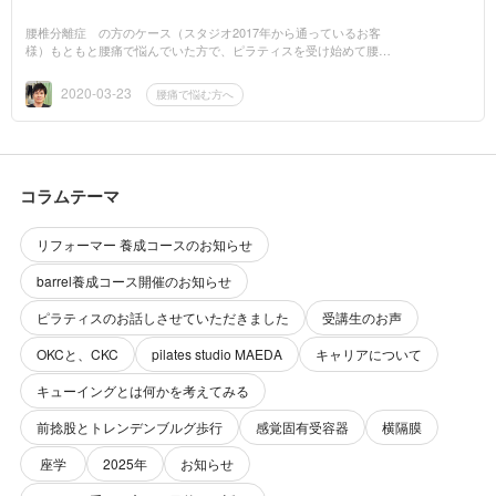
腰椎分離症 の方のケース（スタジオ2017年から通っているお客
様）もともと腰痛で悩んでいた方で、ピラティスを受け始めて腰痛
で悩むことも少なくなり、スポーツクラブでボクササイズ等も始め
たりしていまし...
2020-03-23
腰痛で悩む方へ
コラムテーマ
リフォーマー 養成コースのお知らせ
barrel養成コース開催のお知らせ
ピラティスのお話しさせていただきました
受講生のお声
OKCと、CKC
pilates studio MAEDA
キャリアについて
キューイングとは何かを考えてみる
前捻股とトレンデンブルグ歩行
感覚固有受容器
横隔膜
座学
2025年
お知らせ