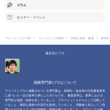
コラム
セミナー・イベント
マイベストプロ TOP
マイベストプロ静岡
静岡の美容・健康
静岡の
最近見たプロ
掲載専門家(プロ)について
マイベストプロに掲載されている専門家は、新聞社・放送局の広告審査基準
に基づいた一定の基準を満たした方たちです。 審査基準は、業界における
専門的な知識・技術を有していること、プロフェッショナルとして活動して
いること、適切な資格や許認可を取得していること、消費者に安心してご利
用いただけるよう一定の信頼性・実績を有していること、 プロとしての倫