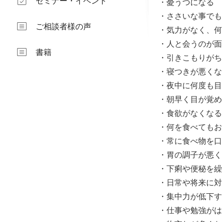
セミナー・イベント
・憂うつになる
・ささいな事でも
ご相談者様の声
・気力がなく、何
・人と会うのが面
書籍
・引きこもりがち
・寝つきが悪くな
・夜中に何度も目
・朝早く目が覚め
・食欲がなくなる
・何を食べてもお
・常に食べ物を口
・胃の調子が悪く
・下痢や便秘を繰
・日常や将来に対
・集中力が低下す
・仕事や勉強がは