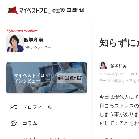
Mybestpro Members
知らずに
飯塚和美
心理カウンセラー
飯塚和美
2017年2月22日
201
マイベストプロ・
インタビュー
テーマ：
健康な日常を
今日は現代人に多
日ごろストレスの
プロフィール
しまう事がありま
化してくるかをお
コラム