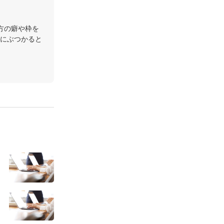
方の癖や枠を
にぶつかると