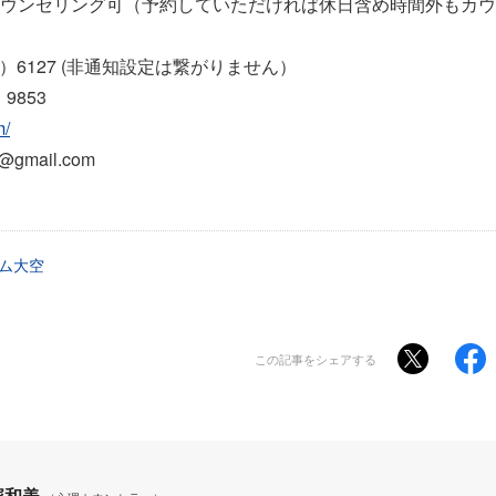
ウンセリング可（予約していただければ休日含め時間外もカウ
6）6127 (非通知設定は繋がりません）
9853
m/
gmail.com
ム大空
この記事をシェアする
塚和美