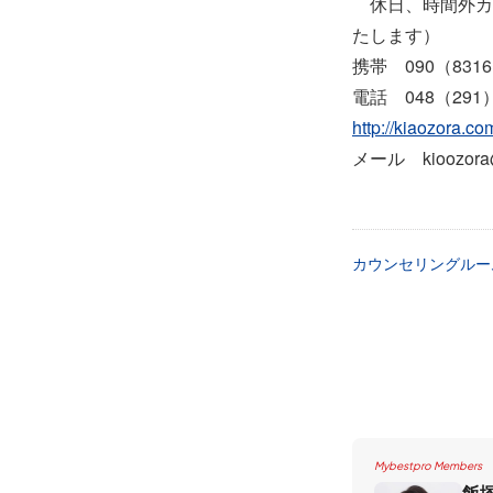
休日、時間外カ
たします）
携帯 090（831
電話 048（291）
http://kiaozora.co
メール kioozora@
カウンセリングルー
Mybestpro Members
飯