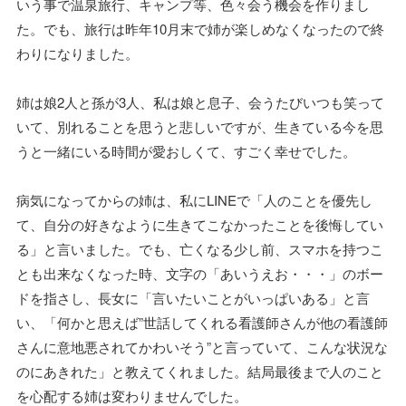
いう事で温泉旅行、キャンプ等、色々会う機会を作りまし
た。でも、旅行は昨年10月末で姉が楽しめなくなったので終
わりになりました。
姉は娘2人と孫が3人、私は娘と息子、会うたびいつも笑って
いて、別れることを思うと悲しいですが、生きている今を思
うと一緒にいる時間が愛おしくて、すごく幸せでした。
病気になってからの姉は、私にLINEで「人のことを優先し
て、自分の好きなように生きてこなかったことを後悔してい
る」と言いました。でも、亡くなる少し前、スマホを持つこ
とも出来なくなった時、文字の「あいうえお・・・」のボー
ドを指さし、長女に「言いたいことがいっぱいある」と言
い、「何かと思えば”世話してくれる看護師さんが他の看護師
さんに意地悪されてかわいそう”と言っていて、こんな状況な
のにあきれた」と教えてくれました。結局最後まで人のこと
を心配する姉は変わりませんでした。