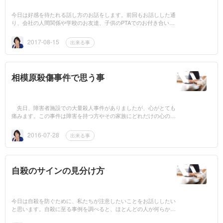
今日は好感を待たれる話し方のお話をします。前回もお話しした通
り、会社の人間関係や学校のお友達、子供のPTAでのお付き合い、
様々な場面で人とのかかわりが生じます。子育てが終わってからの
生活をより良くす...
2017-08-15
出来る事
相模原殺傷事件で思う事
先日、障害者施設での大量殺人事件がありましたが、心がとても
痛みます。この事件は障害を持つ方やその家族にどれだけの心の傷
を残したか分かりません。 障害を抱える家族の苦労はなかなか想
像しがたいもの...
2016-07-28
出来る事
自殺のサインの見分け方
今日は自殺を防ぐために、私たちが注意したいことをお話ししたい
と思います。自殺に至る事例を調べると、ほとんどの人が何らかの
精神疾患を抱えていたという報告が見られるそうです。特にうつ病