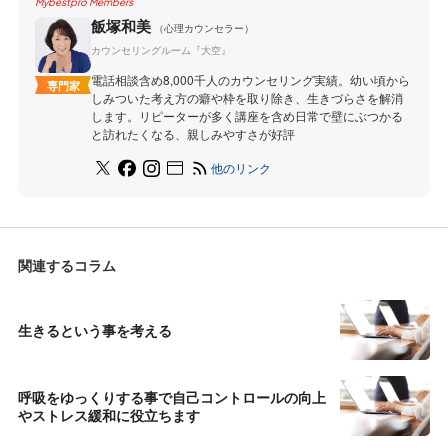
Mybestpro Members
飯塚和美
（心理カウンセラー）
カウンセリングルーム『大空』
電話相談含め8,000千人のカウンセリング実績。幼い頃から
専門家
しみついた考え方の癖や枠を取り除き、生きづらさを解消
します。リピーターが多く講座を含め日常で壁にぶつかる
と訪れたくなる、親しみやすさが好評
他のリンク
関連するコラム
生きるという事を考える
呼吸をゆっくりする事で自己コントロールの向上
やストレス緩和に役立ちます