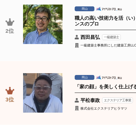
岡山
職人の高い技術力を活（い
ンスのプロ
2位
西田昌弘
一級建築士
一級建築士事務所にしだ建築工房LL
岡山
「家の顔」を美しく仕上げ
3位
平松泰政
エクステリア工事業
株式会社エクステリアヒラマツ