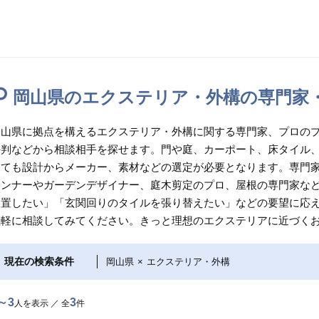
岡山県のエクステリア・外構の専門家
岡山県に拠点を構えるエクステリア・外構に関する専門家、プロの
評判などから相談相手を探せます。門や庭、カーポート、床タイル
しても設計からメーカー、素材などの選定が必要となります。専門家
ランナーやガーデンデザイナー、庭木剪定のプロ、屋根の専門家な
設置したい」「玄関回りのタイルを張り替えたい」などの要望に応
気軽に相談してみてください。きっと理想のエクステリアに近づく
現在の検索条件
岡山県
×
エクステリア・外構
～3
3
人を表示 ／ 全
件