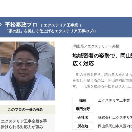
平松泰政プロ
（ エクステリア工事業 ）
「家の顔」を美しく仕上げるエクステリア工事のプロ
[岡山県／エクステリア・外構]
地域密着の姿勢で、岡山
広く対応
街の景観を描き、訪れる人を迎え入
を美しく整えるのは、岡山県岡山市
す。 代表を務める平松泰政さんは...
職種
エクステリア工事業
専門分野
このプロの一番の強み
会社名
株式会社エクステリ
エクステリア工事全般を手
所在地
岡山県岡山市東区内ケ原
掛けられる対応力が強み