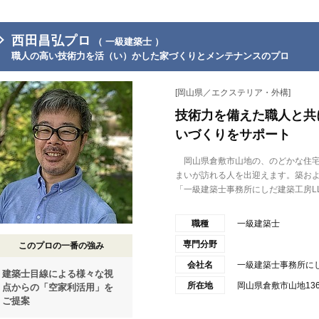
西田昌弘プロ
（ 一級建築士 ）
職人の高い技術力を活（い）かした家づくりとメンテナンスのプロ
[岡山県／エクステリア・外構]
技術力を備えた職人と共
いづくりをサポート
岡山県倉敷市山地の、のどかな住宅
まいが訪れる人を出迎えます。築およ
「一級建築士事務所にしだ建築工房LL.
職種
一級建築士
専門分野
このプロの一番の強み
会社名
一級建築士事務所にし
建築士目線による様々な視
所在地
岡山県倉敷市山地136
点からの「空家利活用」を
ご提案