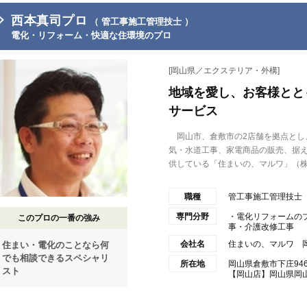
西本真司プロ
（ 管工事施工管理技士 ）
電化・リフォーム・快適な住環境のプロ
[岡山県／エクステリア・外構]
地域を愛し、お客様とと
サービス
岡山市、倉敷市の2店舗を拠点とし
気・水道工事、家電商品の販売、据
供している「住まいの、マルワ」（株式
職種
管工事施工管理技士
専門分野
・電化リフォームの
このプロの一番の強み
事・介護改修工事
会社名
住まいの、マルワ 
住まい・電化のことなら何
でも相談できるスペシャリ
所在地
岡山県倉敷市下庄946
スト
【岡山店】岡山県岡山市中区