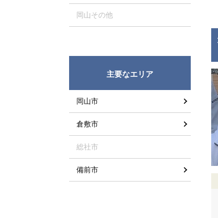
岡山その他
主要なエリア
岡山市
倉敷市
総社市
備前市