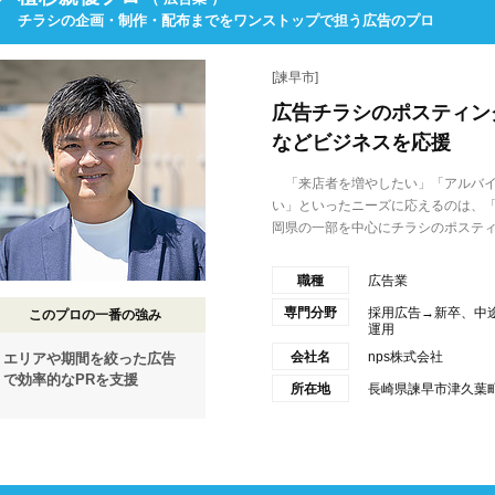
チラシの企画・制作・配布までをワンストップで担う広告のプロ
[諫早市]
広告チラシのポスティン
などビジネスを応援
「来店者を増やしたい」「アルバイ
い」といったニーズに応えるのは、「
岡県の一部を中心にチラシのポスティ.
職種
広告業
専門分野
採用広告→新卒、中
このプロの一番の強み
運用
会社名
nps株式会社
エリアや期間を絞った広告
で効率的なPRを支援
所在地
長崎県諫早市津久葉町