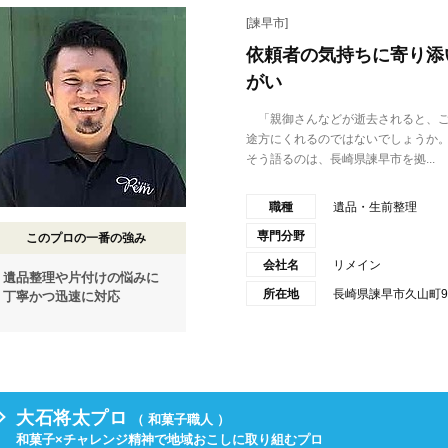
[諫早市]
依頼者の気持ちに寄り添
がい
「親御さんなどが逝去されると、ご
途方にくれるのではないでしょうか
そう語るのは、長崎県諫早市を拠...
職種
遺品・生前整理
専門分野
このプロの一番の強み
会社名
リメイン
遺品整理や片付けの悩みに
所在地
長崎県諫早市久山町97
丁寧かつ迅速に対応
大石将太プロ
（ 和菓子職人 ）
和菓子×チャレンジ精神で地域おこしに取り組むプロ