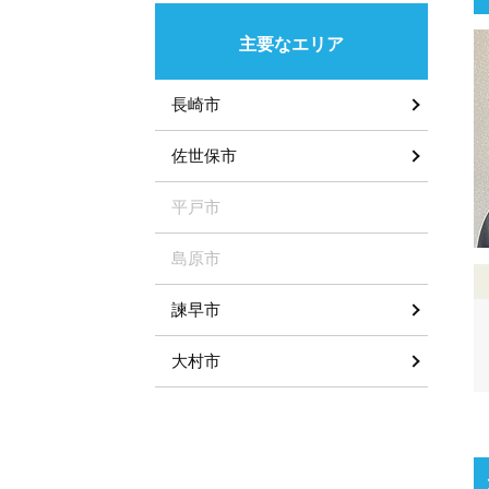
主要なエリア
長崎市
佐世保市
平戸市
島原市
諫早市
大村市