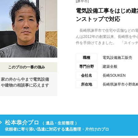
[諫早市]
電気設備工事をはじめ建
ンストップで対応
長崎県諫早市で住宅や店舗などの電気
んは2012年の創業以来、長崎県を中
件を手掛けてきました。 「スイッチ.
職種
電気設備施工販売
専門分野
建築全般
このプロの一番の強み
会社名
長崎SOUKEN
家の外から中まで電気設備
所在地
長崎県諫早市小野島町
や建物の相談事に応えます
松本恭介プロ
（ 遺品・生前整理 ）
依頼者に寄り添い迅速に対応する遺品整理・片付けのプロ