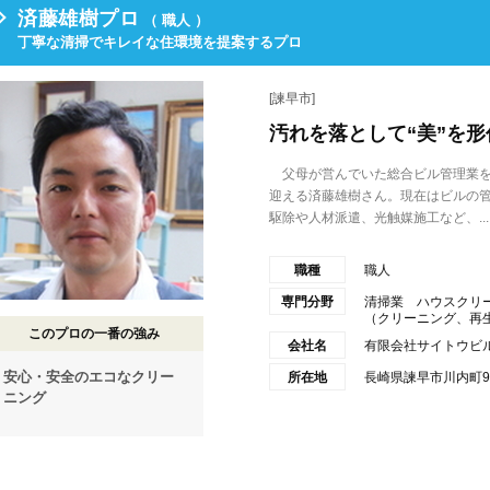
済藤雄樹プロ
（ 職人 ）
丁寧な清掃でキレイな住環境を提案するプロ
[諫早市]
汚れを落として“美”を
父母が営んでいた総合ビル管理業を
迎える済藤雄樹さん。現在はビルの
駆除や人材派遣、光触媒施工など、...
職種
職人
専門分野
清掃業 ハウスクリ
（クリーニング、再生研
このプロの一番の強み
会社名
有限会社サイトウビ
安心・安全のエコなクリー
所在地
長崎県諫早市川内町9
ニング