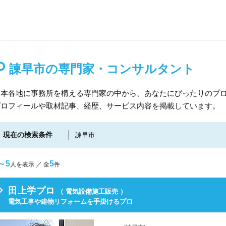
諫早市の専門家・コンサルタント
日本各地に事務所を構える専門家の中から、あなたにぴったりのプロ
プロフィールや取材記事、経歴、サービス内容を掲載しています。
現在の検索条件
諫早市
～5
5
人を表示 ／ 全
件
田上学プロ
（ 電気設備施工販売 ）
電気工事や建物リフォームを手掛けるプロ