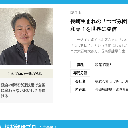
[諫早市]
長崎生まれの「つづみ団
和菓子を世界に発信
「一人でも多くのお客さまに『おい
『つづみ団子』という名前にしまし
エの大石将太さん。長崎県諫早市生...
職種
和菓子職人
専門分野
このプロの一番の強み
会社名
株式会社つづみ つづ
独自の瞬間冷凍技術で全国
所在地
長崎県諫早市多良見町木
に変わらないおいしさを届
ける
植杉親優プロ
（ 広告業 ）