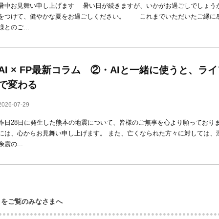
暑中お見舞い申し上げます 暑い日が続きますが、いかがお過ごしでしょ
をつけて、健やかな夏をお過ごしください。 これまでいただいたご縁
様とのご...
AI × FP最新コラム ②・AIと一緒に使うと、
で変わる
2026-07-29
昨日28日に発生した熊本の地震について、皆様のご無事を心より願っており
には、心からお見舞い申し上げます。 また、亡くなられた方々に対しては、深
余震の...
ロをご覧のみなさまへ