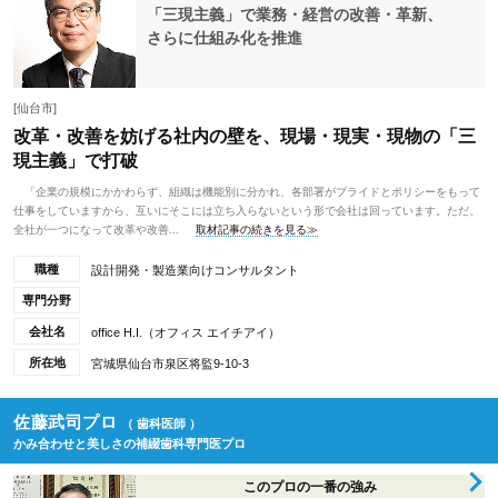
「三現主義」で業務・経営の改善・革新、
さらに仕組み化を推進
[仙台市]
改革・改善を妨げる社内の壁を、現場・現実・現物の「三
現主義」で打破
「企業の規模にかかわらず、組織は機能別に分かれ、各部署がプライドとポリシーをもって
仕事をしていますから、互いにそこには立ち入らないという形で会社は回っています。ただ、
全社が一つになって改革や改善...
取材記事の続きを見る≫
職種
設計開発・製造業向けコンサルタント
専門分野
会社名
office H.I.（オフィス エイチアイ）
所在地
宮城県仙台市泉区将監9-10-3
佐藤武司プロ
（ 歯科医師 ）
かみ合わせと美しさの補綴歯科専門医プロ
このプロの一番の強み