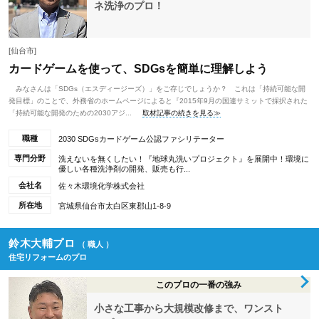
ネ洗浄のプロ！
[仙台市]
カードゲームを使って、SDGsを簡単に理解しよう
みなさんは「SDGs（エスディージーズ）」をご存じでしょうか？ これは「持続可能な開
発目標」のことで、外務省のホームページによると『2015年9月の国連サミットで採択された
「持続可能な開発のための2030アジ...
取材記事の続きを見る≫
職種
2030 SDGsカードゲーム公認ファシリテーター
専門分野
洗えないを無くしたい！『地球丸洗いプロジェクト』を展開中！環境に
優しい各種洗浄剤の開発、販売も行...
会社名
佐々木環境化学株式会社
所在地
宮城県仙台市太白区東郡山1-8-9
鈴木大輔プロ
（ 職人 ）
住宅リフォームのプロ
このプロの一番の強み
小さな工事から大規模改修まで、ワンスト