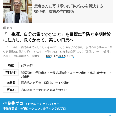
患者さんに寄り添いお口の悩みを解決する
被せ物、義歯の専門技術
[仙台市]
「一生涯、自分の歯でかむこと」を目標に予防と定期検診
に注力し、良くかめて、美しい口元へ
「『一生涯、自分の歯でかむこと』を目標に、むし歯などの予防と、お口の中を健やかに保
つ定期検診に重きを置いています」と話すのは、仙台市太白区にある「四郎丸・サトウ歯科」
の院長・佐藤武司さん。補綴歯...
取材記事の続きを見る≫
職種
歯科医師
専門分野
補綴歯科・予防歯科・一般歯科治療・スポーツ歯科・歯科口腔外科・小
児歯科
医院名
医療法人恵司会 四郎丸・サトウ歯科
所在地
宮城県仙台市太白区四郎丸字渡道13-1
伊藤豊プロ
（ 住宅ローンアドバイザー ）
不動産売買・住宅ローンコンサルティングのプロ