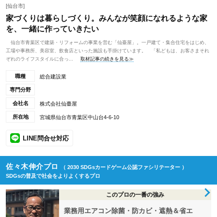
[仙台市]
家づくりは暮らしづくり。みんなが笑顔になれるような家
を、一緒に作っていきたい
仙台市青葉区で建築・リフォームの事業を営む「仙臺屋」。一戸建て・集合住宅をはじめ、
工場や事務所、美容室、飲食店といった施設も手掛けています。 「私どもは、お客さまそれ
ぞれのライフスタイルに合っ...
取材記事の続きを見る≫
職種
総合建設業
専門分野
会社名
株式会社仙臺屋
所在地
宮城県仙台市青葉区中山台4-6-10
LINE問合せ対応
佐々木伸介プロ
（ 2030 SDGsカードゲーム公認ファシリテーター ）
SDGsの普及で社会をよりよくするプロ
このプロの一番の強み
業務用エアコン除菌・防カビ・遮熱＆省エ