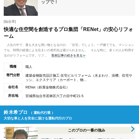
ップで！
[仙台市]
快適な住空間を創造するプロ集団「RENet」の安心リフォ
ーム
人生の中で、最も大きな買い物となるのが、「住宅」でしょう。一戸建てでも、マンション
でも、時間の経過による住まいの老朽化は避けられません。 そんな時に、多くの人が利用す
るのがリフォームです。リフ...
取材記事の続きを見る≫
職種
職人
専門分野
建築金物販売設計施工.住宅ビルリフォーム（水まわり、浴槽、住宅サ
ッシ、エクステリア（カーポート、物...
会社名
RENet（鈴屋金物株式会社）
所在地
宮城県仙台市若林区六丁の目中町21-5
鈴木希プロ
（ 運転代行業 ）
大切な車と人を安全に届ける運転代行のプロ
このプロの一番の強み