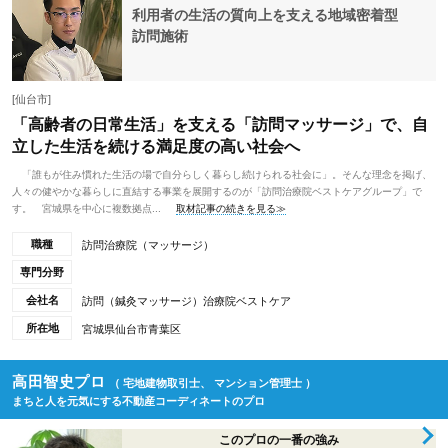
利用者の生活の質向上を支える地域密着型
訪問施術
[仙台市]
「高齢者の日常生活」を支える「訪問マッサージ」で、自
立した生活を続ける満足度の高い社会へ
「誰もが住み慣れた生活の場で自分らしく暮らし続けられる社会に」。そんな理念を掲げ、
人々の健やかな暮らしに直結する事業を展開するのが「訪問治療院ベストケアグループ」で
す。 宮城県を中心に複数拠点...
取材記事の続きを見る≫
職種
訪問治療院（マッサージ）
専門分野
会社名
訪問（鍼灸マッサージ）治療院ベストケア
所在地
宮城県仙台市青葉区
高田智史プロ
（ 宅地建物取引士、 マンション管理士 ）
まちと人を元気にする不動産コーディネートのプロ
このプロの一番の強み