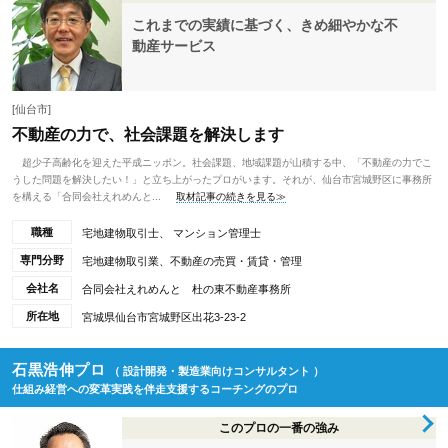
これまでの実績に基づく、きめ細やかな不
動産サービス
[仙台市]
不動産の力で、社会課題を解決します
超少子高齢化を迎えた平成ニッポン。社会課題、地域課題が山積する中、「不動産の力でこ
うした問題を解決したい！」と立ち上がったプロがいます。それが、仙台市宮城野区に事務所
を構える「合同会社えれめんと...
取材記事の続きを見る≫
職種
宅地建物取引士、 マンション管理士
専門分野
宅地建物取引業、不動産の売買・賃貸・管理
会社名
合同会社えれめんと 杜の東不動産事務所
所在地
宮城県仙台市宮城野区出花3-23-2
石黒浩伸プロ
（ 設計開発・製造業向けコンサルタント ）
仕組み経営への変革実践を伴走支援するコーチングのプロ
このプロの一番の強み