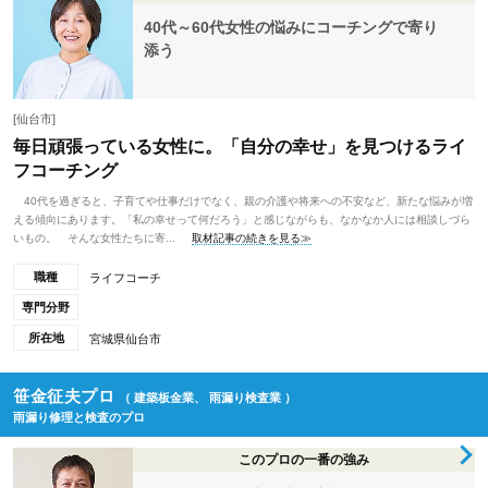
40代～60代女性の悩みにコーチングで寄り
添う
[仙台市]
毎日頑張っている女性に。「自分の幸せ」を見つけるライ
フコーチング
40代を過ぎると、子育てや仕事だけでなく、親の介護や将来への不安など、新たな悩みが増
える傾向にあります。「私の幸せって何だろう」と感じながらも、なかなか人には相談しづら
いもの。 そんな女性たちに寄...
取材記事の続きを見る≫
職種
ライフコーチ
専門分野
所在地
宮城県仙台市
笹金征夫プロ
（ 建築板金業、 雨漏り検査業 ）
雨漏り修理と検査のプロ
このプロの一番の強み