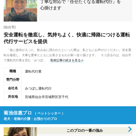
丁寧な対応で「任せたくなる運転代行」を
心掛けます
[仙台市]
安全運転を徹底し、気持ちよく、快適に帰路につける運転
代行サービスを提供
「急に接待が入った、飲み会に誘われたといった際は、私どもにお声がけください。安全運
転を徹底し、大事な愛車とともにお客さまをわが家へ送り届けます」 そう語るのは、仙台市
で運転代行業を営む「みつぼ...
取材記事の続きを見る≫
職種
運転代行業
専門分野
会社名
みつぼし運転代行
所在地
宮城県仙台市宮城野区宮千代
菊池信惠プロ
（ ペットシッター ）
老犬・老猫の介護・お預かりのプロ
このプロの一番の強み