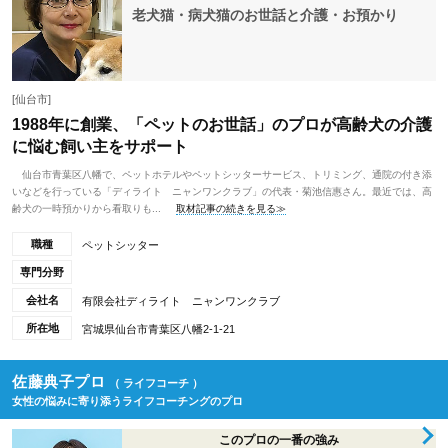
老犬猫・病犬猫のお世話と介護・お預かり
[仙台市]
1988年に創業、「ペットのお世話」のプロが高齢犬の介護
に悩む飼い主をサポート
仙台市青葉区八幡で、ペットホテルやペットシッターサービス、トリミング、通院の付き添
いなどを行っている「ディライト ニャンワンクラブ」の代表・菊池信惠さん。最近では、高
齢犬の一時預かりから看取りも...
取材記事の続きを見る≫
職種
ペットシッター
専門分野
会社名
有限会社ディライト ニャンワンクラブ
所在地
宮城県仙台市青葉区八幡2-1-21
佐藤典子プロ
（ ライフコーチ ）
女性の悩みに寄り添うライフコーチングのプロ
このプロの一番の強み