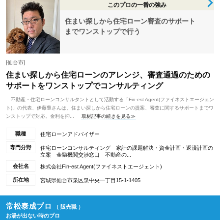
このプロの一番の強み
住まい探しから住宅ローン審査のサポート
までワンストップで行う
[仙台市]
住まい探しから住宅ローンのアレンジ、審査通過のための
サポートをワンストップでコンサルティング
不動産・住宅ローンコンサルタントとして活動する「Fin-est Agent(ファイネストエージェン
ト)」の代表、伊藤豊さんは、住まい探しから住宅ローンの提案、審査に関するサポートまでワ
ンストップで対応。金利を抑...
取材記事の続きを見る≫
職種
住宅ローンアドバイザー
専門分野
住宅ローンコンサルティング 家計の課題解決・資金計画・返済計画の
立案 金融機関交渉窓口 不動産の...
会社名
株式会社Fin-est Agent(ファイネストエージェント)
所在地
宮城県仙台市泉区泉中央一丁目15-1-1405
常松泰成プロ
（ 販売職 ）
お湯が出ない時のプロ