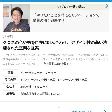
このプロの一番の強み
「やりたいことを叶えるリノベーションで
愛着の湧く部屋作り」
[仙台市]
クロスの色や柄を自在に組み合わせ、デザイン性の高い洗
練された空間を提案
住む人のライフスタイルに合わせて、中古住宅などを好みのデザインや間取りに変え新しい
価値を生み出すリノベーション。リフォームが老朽化によるマイナスをゼロに戻すイメージだ
とすれば、リノベーションは、...
取材記事の続きを見る≫
職種
インテリアコーディネーター
専門分野
●リノベーション企画・施工 ●インテリア企画・施工
会社名
株式会社 イルニード
所在地
宮城県仙台市太白区郡山3-14-14