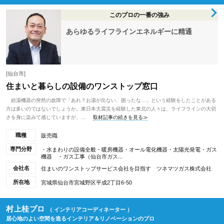
このプロの一番の強み
あらゆるライフラインエネルギーに精通
[仙台市]
住まいと暮らしの設備のワンストップ窓口
給湯機器の突然の故障で「あれ？お湯が出ない、困ったな…」という経験をしたことがある
方は多いのではないでしょうか。東日本大震災を経験した東北の人々は、ライフラインの大切
さを身に染みて感じていますが、...
取材記事の続きを見る≫
職種
販売職
専門分野
・水まわりの設備全般・暖房機器・オール電化機器・太陽光発電・ガス
機器 ・ガス工事（仙台市ガス...
会社名
住まいのワンストップサービス会社を目指す ツネマツガス株式会社
所在地
宮城県仙台市宮城野区平成2丁目6-50
村上桂プロ
（ インテリアコーディネーター ）
居心地のよい空間を造るインテリア＆リノベーションのプロ