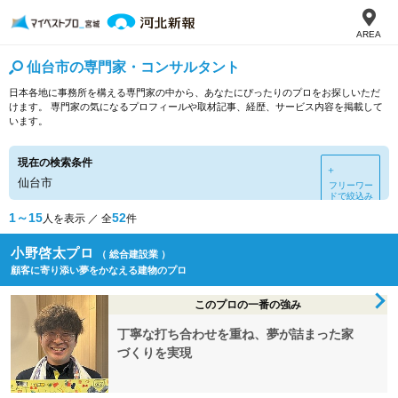
AREA
仙台市の専門家・コンサルタント
日本各地に事務所を構える専門家の中から、あなたにぴったりのプロをお探しいただ
けます。 専門家の気になるプロフィールや取材記事、経歴、サービス内容を掲載して
います。
現在の検索条件
＋
仙台市
フリーワー
ドで絞込み
1～15
52
人を表示 ／ 全
件
小野啓太プロ
（ 総合建設業 ）
顧客に寄り添い夢をかなえる建物のプロ
このプロの一番の強み
丁寧な打ち合わせを重ね、夢が詰まった家
づくりを実現