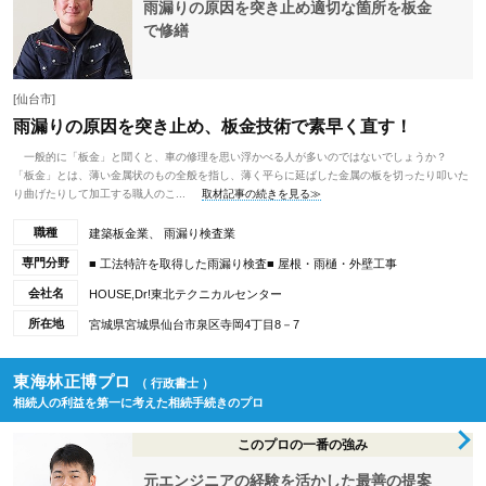
雨漏りの原因を突き止め適切な箇所を板金
で修繕
[仙台市]
雨漏りの原因を突き止め、板金技術で素早く直す！
一般的に「板金」と聞くと、車の修理を思い浮かべる人が多いのではないでしょうか？
「板金」とは、薄い金属状のもの全般を指し、薄く平らに延ばした金属の板を切ったり叩いた
り曲げたりして加工する職人のこ...
取材記事の続きを見る≫
職種
建築板金業、 雨漏り検査業
専門分野
■ 工法特許を取得した雨漏り検査■ 屋根・雨樋・外壁工事
会社名
HOUSE,Dr!東北テクニカルセンター
所在地
宮城県宮城県仙台市泉区寺岡4丁目8－7
東海林正博プロ
（ 行政書士 ）
相続人の利益を第一に考えた相続手続きのプロ
このプロの一番の強み
元エンジニアの経験を活かした最善の提案