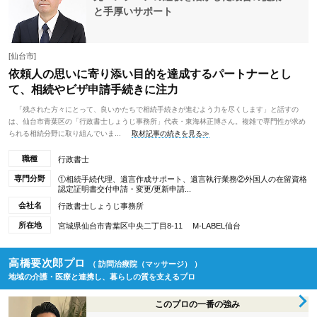
と手厚いサポート
[仙台市]
依頼人の思いに寄り添い目的を達成するパートナーとし
て、相続やビザ申請手続きに注力
「残された方々にとって、良いかたちで相続手続きが進むよう力を尽くします」と話すの
は、仙台市青葉区の「行政書士しょうじ事務所」代表・東海林正博さん。複雑で専門性が求め
られる相続分野に取り組んでいま...
取材記事の続きを見る≫
職種
行政書士
専門分野
①相続手続代理、遺言作成サポート、遺言執行業務②外国人の在留資格
認定証明書交付申請・変更/更新申請...
会社名
行政書士しょうじ事務所
所在地
宮城県仙台市青葉区中央二丁目8-11 M-LABEL仙台
高橋要次郎プロ
（ 訪問治療院（マッサージ） ）
地域の介護・医療と連携し、暮らしの質を支えるプロ
このプロの一番の強み