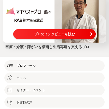
2004
熊日サービス開発株式会社
2005—2017
公益財団法人介護労働安定センター
【ガイドヘルパー養成講座】
2004—2005
熊日サービス開発株式会社
プロのインタビューを読む
2005−2007
公益財団法人介護労働安定センター
医療・介護・障がいを横断し生活再建を支えるプロ
2006-2008
熊本県母子家庭等就業・自立支援センター
【福祉住環境コーディネーター2級養成講座】
◎公益社団法人熊本県理学療法士協会事業
プロフィール
2004−2005
熊本市職業訓練センター
【熊本県義肢装具士会】
コラム
2016
公益社団法人日本義肢装具士協会全国セミナー ＜糖尿病とリハビリ
セミナー・イベント
テーション＞
【医療福祉アドバイザー】
2003—現在
お客様の声
損害保険ジャパン株式会社