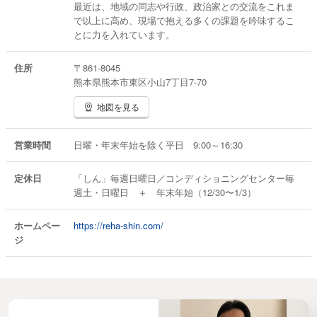
2006-2007
最近は、地域の同志や行政、政治家との交流をこれま
学校法人熊本城北学園九州看護福祉大学
で以上に高め、現場で抱える多くの課題を吟味するこ
（非常勤）＜リハビリテーション論＞
とに力を入れています。
【福祉住環境コーディネーター2級養成校】
2008—2009
住所
〒861-8045
学校法人尚絅学園尚絅大学短期大学部総合生活学科
熊本県熊本市東区小山7丁目7-70
（非常勤）＜福祉環境計画学＞
【介護福祉士国家試験対策講座】
地図を見る
2007-2008
熊日サービス開発株式会社（熊本学園大学・九州看護福祉大学）
2004−2006
営業時間
日曜・年末年始を除く平日 9:00～16:30
一般社団法人熊本県介護福祉士会
2005−2007
定休日
「しん」毎週日曜日／コンディショニングセンター毎
公益財団法人介護労働安定センター
週土・日曜日 ＋ 年末年始（12/30〜1/3）
【社会福祉士国家試験対策講座】
2013—2018
ホームペー
https://reha-shin.com/
熊日サービス開発（熊本学園大学・九州看護福祉大学）
ジ
【ホームヘルパー養成講座・介護職員初任者研修・介護職員実務者研
修】
2003—2008
社会福祉法人リデルライト記念老人ホーム
2003—2012
熊本県高齢者障害者福祉生活協同組合ふくし生協