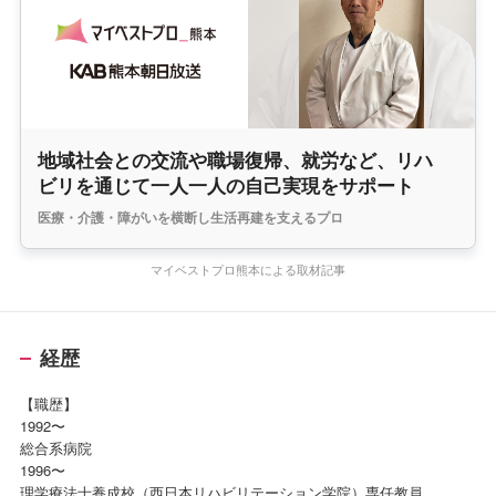
地域社会との交流や職場復帰、就労など、リハ
ビリを通じて一人一人の自己実現をサポート
医療・介護・障がいを横断し生活再建を支えるプロ
マイベストプロ熊本による取材記事
経歴
【職歴】
1992〜
総合系病院
1996〜
理学療法士養成校（西日本リハビリテーション学院）専任教員