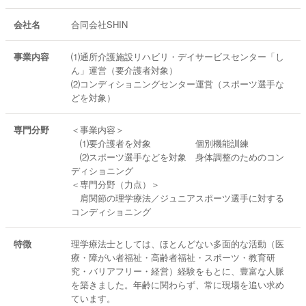
2006-2013
第二高校野球部
会社名
合同会社SHIN
2010-2011
益城中央野球クラブ
事業内容
⑴通所介護施設リハビリ・デイサービスセンター「し
1998—2008
ん」運営（要介護者対象）
熊本県テニス選手団（少年）・熊本県アイスホッケー選手団（成年）
⑵コンディショニングセンター運営（スポーツ選手な
◎本国体・九州ブロック国体同行
どを対象）
5．講師・講演履歴
専門分野
＜事業内容＞
【理学療法士養成校】
⑴要介護者を対象 個別機能訓練
1996—2002
⑵スポーツ選手などを対象 身体調整のためのコン
医療法人財団聖十字会西日本リハビリテーション学院理学療法学科
ディショニング
（常勤）
＜専門分野（力点）＞
＜整形外科理学療法学・脳卒中理学療法学・運動療法Ⅱ・機能障害学
肩関節の理学療法／ジュニアスポーツ選手に対する
など＞
コンディショニング
2012−2018
学校法人銀杏学園熊本保健科学大学リハビリテーション学専攻
（非常勤）＜地域理学療法学・スポーツ理学療法学＞
特徴
理学療法士としては、ほとんどない多面的な活動（医
2010—2015
療・障がい者福祉・高齢者福祉・スポーツ・教育研
学校法人青照学舎熊本駅前看護リハビリテーション学院理学療法学科
究・バリアフリー・経営）経験をもとに、豊富な人脈
（非常勤）＜地域理学療法学＞
を築きました。年齢に関わらず、常に現場を追い求め
【介護福祉士養成校】
ています。