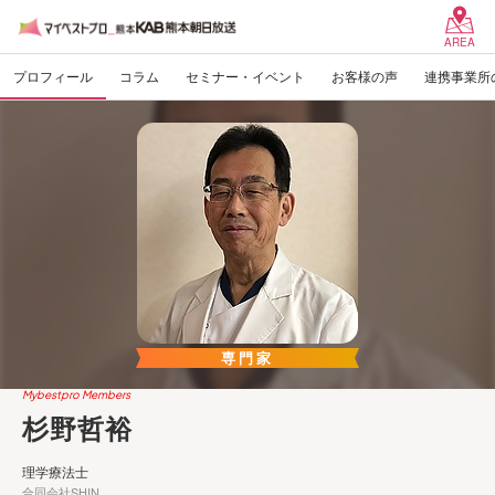
AREA
プロフィール
コラム
セミナー・イベント
お客様の声
連携事業所
専門家
Mybestpro Members
杉野哲裕
理学療法士
合同会社SHIN