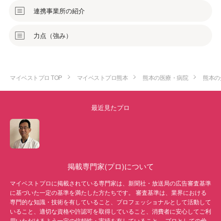
◎医療訴訟や損害賠償請求訴訟などにおける弁護士へのアドバイス
連携事業所の紹介
【職員研修・団体研修】
2004—2011
社会福祉法人ライン工房（職員研修）
力点（強み）
2008-2011
グリーンコープ生活協同組合くまもと
2005
熊本県テニス協会（国体強化ジュニア選手へのコンディショニング）
マイベストプロ TOP
マイベストプロ熊本
熊本の医療・病院
熊本の
2005
社団法人熊本県介護福祉士会
2003−2004
最近見たプロ
社会福祉法人くまむた荘
2004—2006
B-smile研究科（エアロビクス・インストラクター）
【福祉職対象講座】
2016
個別機能訓練の方法論
掲載専門家(プロ)について
2018
ADL維持等加算の算定方法
マイベストプロに掲載されている専門家は、新聞社・放送局の広告審査基準
2008-2011
に基づいた一定の基準を満たした方たちです。 審査基準は、業界における
植木町社会福祉協議会ホームヘルパー研修
専門的な知識・技術を有していること、プロフェッショナルとして活動して
【市民対象講座】
いること、適切な資格や許認可を取得していること、消費者に安心してご利
用いただけるよう一定の信頼性・実績を有していること、 プロとしての倫