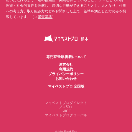
2008—2009
理観・社会的責任を理解し、適切な行動ができることとし、人となり、仕事
熊日サービス開発 ＜熟年講座＞
への考え方、取り組み方などをお聞きした上で、基準を満たした方のみを掲
2004
載しています。［→
審査基準
］
社会保険センター ＜介護教室＞
2009—2012
天草市役所有明支所 ＜介護教室＞
2012
和泉町介護予防事業
2017
熊本日日新聞社第 ＜7回ゆとれあセミナー＞
専門家登録·掲載について
【介護予防サポーター講座／通いの場マッチング事業】
運営会社
2026
利用規約
NPO法人介護予防で日本を元気にする会 ➡︎ 熊本市「くまもと元気
プライバシーポリシー
クラブ（力合地区）」
お問い合わせ
マイベストプロ 全国版
6．文献執筆
⑴理学療法に関する英文抄読執筆
⑵理学療法に関する文献執筆
マイベストプロダイレクト
月刊デイ
プロ50＋
JIJICO
「デイでの外出が可能になる手段の提示と実践：モンパルの利用価
マイベストプログローバル
値」
三輪書店 理学療法MOOK9
「スポーツ傷害と理学療法第2版」パーソナルトレーナーとしての理学
© My Best Pro