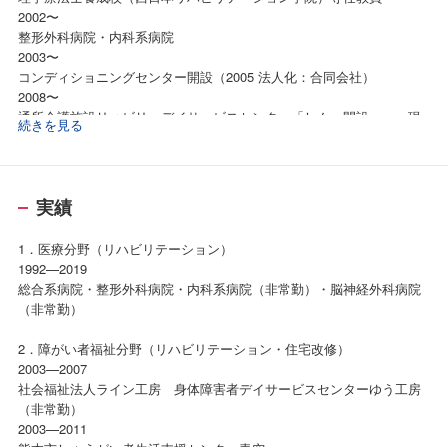
2002〜
整形外科病院・内科系病院
2003〜
コンディショニングセンター開設（2005 法人化：合同会社）
2008〜
通所介護施設リハビリ・デイサービスセンター「しん」開設 現
続きを見る
在に至る
【資格】
1992
実績
理学療法士 ＜国家資格＞
1．医療分野（リハビリテーション）
2002
1992—2019
介護支援専門員（ケア・マネージャー）＜公的資格＞
総合系病院・整形外科病院・内科系病院（非常勤）・脳神経外科病院
（非常勤）
2002
福祉住環境コーディネーター2級 ＜検定資格＞
2．障がい者福祉分野（リハビリテーション・住宅改修）
2015
2003—2007
メンタルヘルス・マネジメントⅢ種（セルフケアコース）＜検定資格
社会福祉法人ライン工房 身体障害者デイサービスセンターゆう工房
＞
（非常勤）
2016
2003—2011
メンタルヘルス・マネジメントⅡ 種（ラインケアコース）＜検定資格