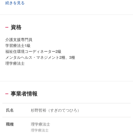
熊本市しょうがい者生活支援センター青空
＞
続きを見る
◎熊本市しょうがい者生活支援事業（進行性疾患等への住宅改修）
2007-2008
＜認定・修了＞
NPO法人おーさあ（非常勤）
1992
資格
PNF実技コース ＜誠愛病院＞
3．高齢者福祉分野（リハビリテーション・講義）
1996
2008—現在
教員研修会 ＜全国私立リハビリテーション学校連絡協議会＞
介護支援専門員
リハビリ・デイサービスセンター「しん」
2005
学習療法士1級
2010
コア・コンディショニング（ベーシック・インストラクター）
福祉住環境コーディネーター2級
通所介護ライズ
＜日本コアコンディショニング協会＞
メンタルヘルス・マネジメント2種、3種
2006
理学療法士
4．スポーツ分野（コンディショニングトレーナー）
チェアエクササイズセミナー
【パーソナルトレーナー】
＜非営利特定法人1億人元気運動協会＞
2002—2025
2008
テニス・野球・サッカー・バスケットボール・ラグビー・柔道・自転
管理・運営研修会 ＜公益社団法人日本理学療法士協会九州ブロック
車・新体操・その他多数
会＞
事業者情報
2003
2013
熊本フューチャーズ2003（テニス国際大会医務班）
学習療法士1級 ＜学習療法研究会＞
【チームトレーナー】
氏名
杉野哲裕（すぎのてつひろ）
2003—2005
第一高校バスケットボール部
職種
理学療法士
2004
理学療法士
熊本学園大学サッカー部