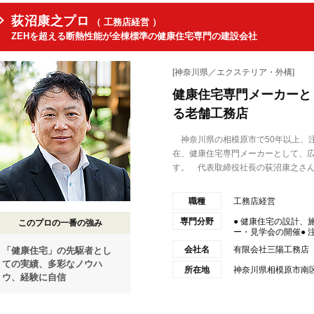
荻沼康之プロ
（ 工務店経営 ）
ZEHを超える断熱性能が全棟標準の健康住宅専門の建設会社
[神奈川県／エクステリア・外構]
健康住宅専門メーカーと
る老舗工務店
神奈川県の相模原市で50年以上、
在、健康住宅専門メーカーとして、
す。 代表取締役社長の荻沼康之さん.
職種
工務店経営
専門分野
● 健康住宅の設計、
このプロの一番の強み
ー・見学会の開催● 注
会社名
有限会社三陽工務店
「健康住宅」の先駆者とし
ての実績、多彩なノウハ
所在地
神奈川県相模原市南区
ウ、経験に自信