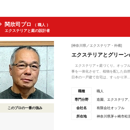
関欣司プロ
（ 職人 ）
エクステリアと庭の設計者
[神奈川県／エクステリア・外構]
エクステリアとグリーン
エクステリア＋庭づくり。オッフル
事を一体化させて、植物を配した自
日本の一戸建て住宅は、すっかり洋...
職種
職人
専門分野
造園、エクステリア
このプロの一番の強み
会社名
有限会社オッフル
所在地
神奈川県茅ヶ崎市松浪2