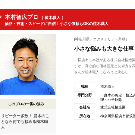
本村智広プロ
（ 植木職人 ）
価格・技術・スピードに自信！小さな依頼もOKの植木職人
[神奈川県／エクステリア・外構]
小さな悩みも大きな仕事
横浜市に本社がある株式会社椿造園
すが、良心的な価格設定と技術力を
さんが植木職人になろうと決心し...
職種
植木職人
専門分野
・庭木の剪定・植込
理・ハチ駆除
このプロの一番の強み
会社名
株式会社椿造園
リピーター多数！ 庭木のこ
所在地
神奈川県横浜市都筑区東
となら何でも頼める植木職
人