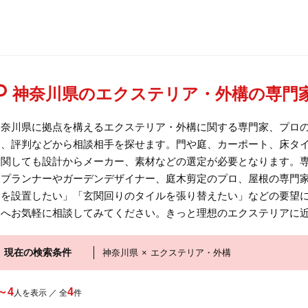
神奈川県のエクステリア・外構の専門
神奈川県に拠点を構えるエクステリア・外構に関する専門家、プロ
ミ、評判などから相談相手を探せます。門や庭、カーポート、床タ
に関しても設計からメーカー、素材などの選定が必要となります。専
アプランナーやガーデンデザイナー、庭木剪定のプロ、屋根の専門
アを設置したい」「玄関回りのタイルを張り替えたい」などの要望
ロへお気軽に相談してみてください。きっと理想のエクステリアに
現在の検索条件
神奈川県
×
エクステリア・外構
～4
4
人を表示 ／ 全
件