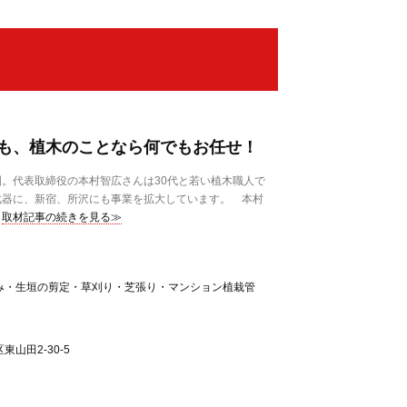
も、植木のことなら何でもお任せ！
。代表取締役の本村智広さんは30代と若い植木職人で
武器に、新宿、所沢にも事業を拡大しています。 本村
取材記事の続きを見る≫
み・生垣の剪定・草刈り・芝張り・マンション植栽管
山田2-30-5