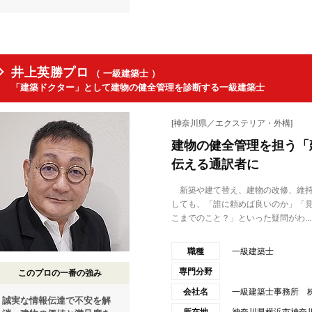
井上英勝プロ
（ 一級建築士 ）
「建築ドクター」として建物の健全管理を診断する一級建築士
[神奈川県／エクステリア・外構]
建物の健全管理を担う「
伝える通訳者に
新築や建て替え、建物の改修、維持
しても、「誰に頼めば良いのか」「
こまでのこと？」といった疑問がわ...
職種
一級建築士
専門分野
このプロの一番の強み
会社名
一級建築士事務所 
誠実な情報伝達で不安を解