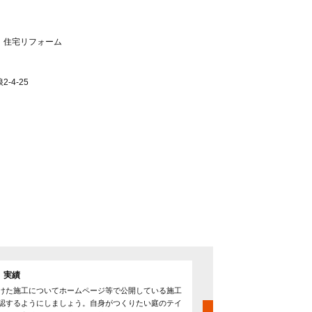
、住宅リフォーム
-4-25
 実績
見積書の確認
けた施工についてホームページ等で公開している施工
依頼を検討する場合は必ず2
認するようにしましょう。自身がつくりたい庭のテイ
ましょう。また、提示され