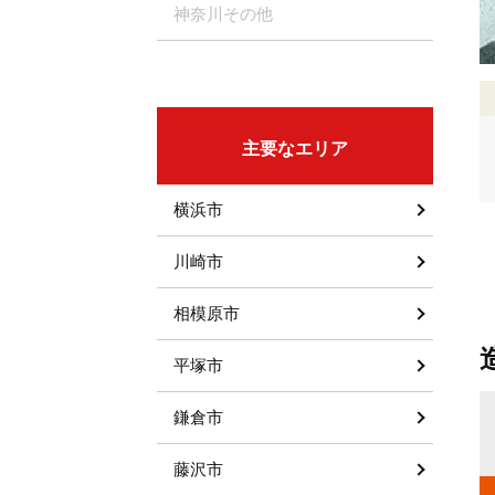
神奈川その他
主要なエリア
横浜市
川崎市
相模原市
平塚市
鎌倉市
料金体系
取るようにし
造園工事の料金は、『植樹の本数』『時間単位』の2通りが存在
藤沢市
記せず『一
します。植樹の本数ベースの場合は木の大きさや本数でおおよそ