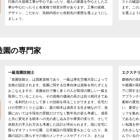
行政の大規模工事が中心であったり、個人の家庭を中心とした工
ストの確認
事が中心だったりと各業種で得意分野があります。工事の規模、
ます。この
デザイン、こだわり、依頼内容から依頼先の業態を選ぶようにし
を選ぶよう
ましょう。
造園の専門家
一級造園技能士
エクステ
「造園技能士」は国家資格であり、一級は厚生労働大臣によって
建物内の装
合格が認定されます。造園に関する仕事自体は資格を持たずとも
や庭園の装
おこなえますが、造園会社で働く多くの人が取得の難しい一級を
アに関する
取得していることから、その資格の価値の高さは折り紙付きであ
アプランナ
り、名刺代わりとして多くの信頼を得ることができます。住宅だ
素材の選別
けの空間づくりとは違い、庭の樹木は成長する生き物なので、造
い、要望と
園においては今現在の景観だけでなく数年先の姿も考慮し、成長
ッフを集め
と共に変化する樹木への光の差し込み方や果実の実り方、そして
であるため
依頼主の手入れ方法も考慮した設計が求められます。他に住宅に
い知識を持
限らずオフィスや公園、公共施設の現場監督をおこなったり、造
入れをしな
園の設計に限らずその後のメンテナンスやアドバイス、または
んでいるの