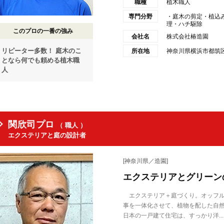
職種
植木職人
専門分野
・庭木の剪定・植込
理・ハチ駆除
このプロの一番の強み
会社名
株式会社椿造園
リピーター多数！ 庭木のこ
所在地
神奈川県横浜市都筑区東
となら何でも頼める植木職
人
関欣司プロ
（ 職人 ）
エクステリアと庭の設計者
[神奈川県／造園]
エクステリアとグリーン
エクステリア＋庭づくり。オッフル
事を一体化させて、植物を配した自
日本の一戸建て住宅は、すっかり洋...