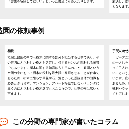
「害虫を駆除して欲しい」といった要望にも答えたりします。
解決し、依
となります
造園の依頼事例
植樹
手間のか
植樹は庭園の中でも樹木に関する部分を担当する仕事であり、そ
「ガーデニ
の庭園にふさわしい樹木を選定し、植えるセンスが問われる業種
の手入れを
でもあります。樹木に関する知識はもちろんのこと、庭園という
って手入れ
空間の中において樹木の役割を最大限に発揮させることが仕事で
い」という
あるため、樹木に限らず草花や石、池といった景観全体の知識も
います。庭
必要とされます。マンション、アパート等庭ではなくベランダに
あるため、
置くのにふさわしい樹木選びもおこなうので、仕事の幅は広いと
砂利やウッ
言えます。
て対応しま
この分野の専門家が書いたコラム