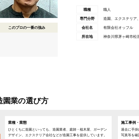
職種
職人
専門分野
造園、エクステリア
このプロの一番の強み
会社名
有限会社オッフル
所在地
神奈川県茅ヶ崎市松浪2
造園業の選び方
業種・業態
施工事例・
ひとくちに造園といっても、造園業者、庭師・植木屋、ガーデン
過去に手掛
デザイン、エクステリア会社などが造園工事を提供しています。
写真等を確