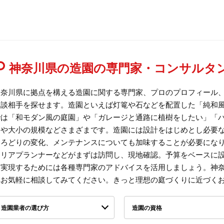
神奈川県の造園の専門家・コンサルタ
神奈川県に拠点を構える造園に関する専門家、プロのプロフィール
相談相手を探せます。造園といえば灯篭や石などを配置した「純和
では「和モダン風の庭園」や「ガレージと通路に植樹をしたい」「
トや大小の規模などさまざまです。造園には設計をはじめとし必要
いろどりの変化、メンテナンスについても加味することが必要にな
テリアプランナーなどがまずは訪問し、現地確認。予算をベースに
を実現するためには各種専門家のアドバイスを活用しましょう。神
へお気軽に相談してみてください。きっと理想の庭づくりに近づく
造園業者の選び方
造園の資格