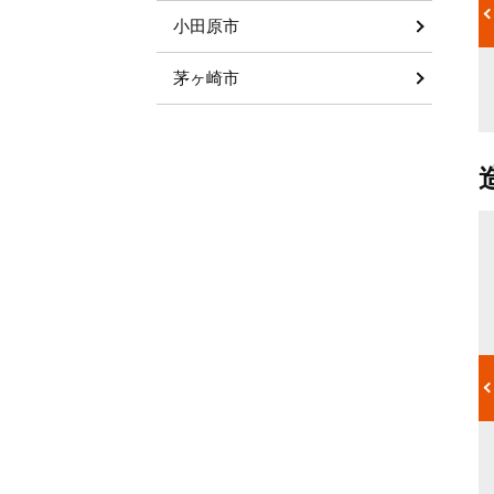
。造園工事は
の金額が決まります。いっぽう時間単位では施工に携わる職人の
小田原市
ます。工程を
人数×時間が見積りの内容になります。料金は単に施工の材料や
それでは正規
職人の人数だけでなく廃材などの処分費用なども発生します。抜
業が入ってい
け漏れのないように総額をしっかり把握して業者の選定を行いま
茅ヶ崎市
しょう。
造園職人
宅の外、外構
デザイナーの設計をもとに、実際に外構や土木の施工と塗装、庭
、エクステリ
の手入れ、害虫駆除をおこなう人のことです。設計をもとに0か
がエクステリ
ら施工するほか、外構にヒビが入っていたり雨漏りをしていたり
などといった
と、老朽化した建物の改装、メンテナンス、清掃作業もおこない
管理をおこな
ます。庭園で起きたトラブル、悩みに関して実際に対処するため
を持ったスタ
の知識、ノウハウが豊富であり、依頼主が持つ多くの悩みを解決
の外側の境界
してくれます。
るよう、詳し
いたい」「手
齢者のみで住
ような悩みを