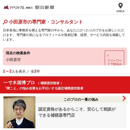
AREA
小田原市の専門家・コンサルタント
日本各地に事務所を構える専門家の中から、あなたにぴったりのプロをお探しいただ
けます。 専門家の気になるプロフィールや取材記事、経歴、サービス内容を掲載して
います。
現在の検索条件
＋
小田原市
フリーワー
ドで絞込み
1～2
2
人を表示 ／ 全
件
一寸木国博プロ
（ 補聴器技能者 ）
「聞こえ」の悩み改善をお手伝いする認定補聴器技能者
このプロの一番の強み
認定資格があるからこそ、安心して相談が
できる補聴器専門店