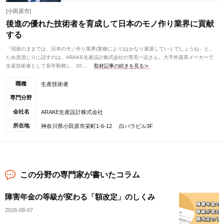
[小田原市]
後進の優れた技術者を育成して日本のモノ作り業界に貢献
する
「現状のままでは、日本のモノ作り業界(業種により)はかなり衰退していくでしょうね」と、
ため息混じりに話すのは、ARAKE生産設計株式会社の荒毛一志さん。大手外資系メーカーで
生産技術者として長年勤務し、20...
取材記事の続きを見る≫
職種
生産技術者
専門分野
会社名
ARAKE生産設計株式会社
所在地
神奈川県小田原市栄町1-6-12 白バラビル3F
この分野の専門家が書いたコラム
障害年金の等級が変わる「額改定」のしくみ
2026-08-07