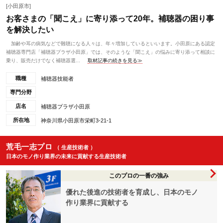
[小田原市]
お客さまの「聞こえ」に寄り添って20年。補聴器の困り事
を解決したい
加齢や耳の病気などで難聴になる人々は、年々増加しているといいます。小田原にある認定
補聴器専門店「補聴器プラザ小田原」では、そのような「聞こえ」の悩みに寄り添って相談に
乗り、販売だけでなく補聴器選...
取材記事の続きを見る≫
職種
補聴器技能者
専門分野
店名
補聴器プラザ小田原
所在地
神奈川県小田原市栄町3-21-1
荒毛一志プロ
（ 生産技術者 ）
日本のモノ作り業界の未来に貢献する生産技術者
このプロの一番の強み
優れた後進の技術者を育成し、日本のモノ
作り業界に貢献する