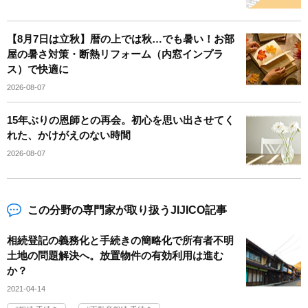
【8月7日は立秋】暦の上では秋…でも暑い！お部
屋の暑さ対策・断熱リフォーム（内窓インプラ
ス）で快適に
2026-08-07
15年ぶりの恩師との再会。初心を思い出させてく
れた、かけがえのない時間
2026-08-07
この分野の専門家が取り扱うJIJICO記事
相続登記の義務化と手続きの簡略化で所有者不明
土地の問題解決へ。放置物件の有効利用は進む
か？
2021-04-14