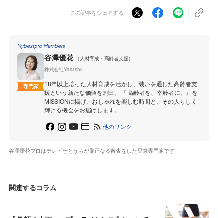
この記事をシェアする
Mybestpro Members
谷澤優花
（人材育成・高齢者支援）
株式会社Yasashii
18年以上培った人材育成を活かし、装いを通じた高齢者支
専門家
援という新たな価値を創出。『 高齢者を、幸齢者に。』を
MISSIONに掲げ、おしゃれを楽しむ時間と、その人らしく
輝ける機会をお届けします。
他のリンク
谷澤優花プロはテレビせとうちが厳正なる審査をした登録専門家です
関連するコラム