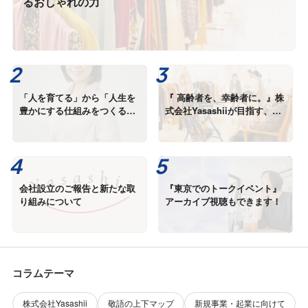
るおしゃれの力
「人を育てる」から「人生を
『 高齢者を、幸齢者に。』株
豊かにする仕組みをつくる」
式会社Yasashiiが目指す、新
へ。
しい高齢者支援
会社設立のご報告と新たな取
『東京でのトークイベント』
り組みについて
アーカイブ視聴もできます！
コラムテーマ
株式会社Yasashii
敬語の上下マップ
新規事業・起業に向けて