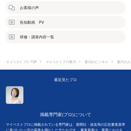
お客様の声
告知動画 PV
研修・講座内容一覧
マイベストプロ TOP
マイベストプロ香川
香川のビジネス
香川の人
最近見たプロ
掲載専門家(プロ)について
マイベストプロに掲載されている専門家は、新聞社・放送局の広告審査基準
に基づいた一定の基準を満たした方たちです。 審査基準は、業界における