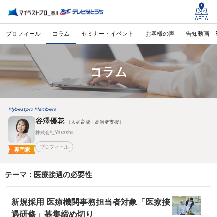
AREA
プロフィール
コラム
セミナー・イベント
お客様の声
告知動画 
コラム
Mybestpro Members
谷澤優花
（人材育成・高齢者支援）
株式会社Yasashii
プロフィール
専門家
テーマ：医療接遇の必要性
新規採用 医療機関事務担当者対象「医療接
遇研修」募集締め切り