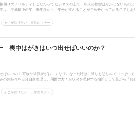
拶回りのノベルティもこだわって ビジネスの上で、年末の挨拶はかかせないものと
年は、平成最後の年。来年度から、年号が変わることが予め分かっている年でもあ
そこが知りたい 日常のマナー
ー 喪中はがきはいつ出せばいいのか？
せばいいの？ 家族や近親者がお亡くなりになった時は、誰しも悲しみでいっぱいで
みの気持ちを自分自身整理し、周囲の方々が状況を理解する期間として昔から「服
そこが知りたい 日常のマナー