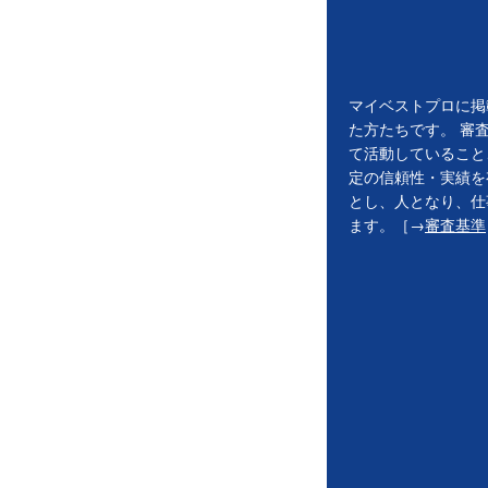
マイベストプロに掲
た方たちです。 審
て活動していること
定の信頼性・実績を
とし、人となり、仕
ます。［→
審査基準