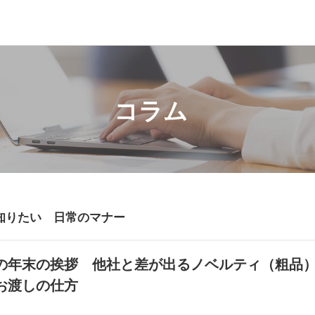
コラム
知りたい 日常のマナー
の年末の挨拶 他社と差が出るノベルティ（粗品
お渡しの仕方