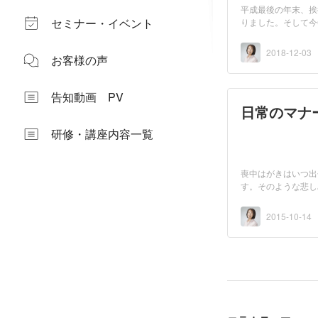
平成最後の年末、挨
セミナー・イベント
りました。そして今
す...
2018-12-03
お客様の声
告知動画 PV
日常のマナ
研修・講座内容一覧
喪中はがきはいつ出
す。そのような悲し
間...
2015-10-14