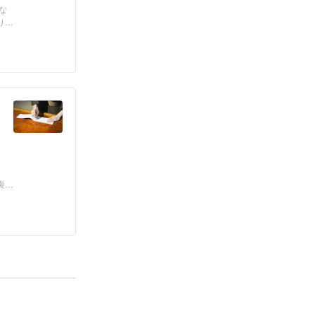
な
りま
喪期