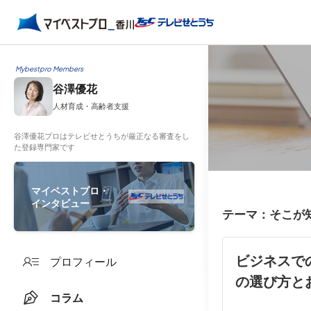
Mybestpro Members
谷澤優花
人材育成・高齢者支援
谷澤優花プロはテレビせとうちが厳正なる審査をし
た登録専門家です
マイベストプロ・
インタビュー
テーマ：そこが
ビジネスで
プロフィール
の選び方と
コラム