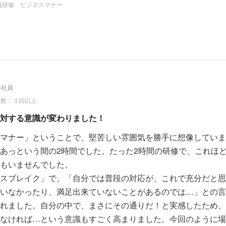
もらい、自分の「心」を伝えることの大切さを学びました。特
員研修 ビジネスマナー
人の頑張りが会社への貢献となり、業績につながる」という言
、これから仕事を頑張っていきたいです。このたびは、ありが
会社員
回数：３回以上
対する意識が変わりました！
マナー」ということで、堅苦しい雰囲気を勝手に想像していま
あっという間の2時間でした。たった2時間の研修で、これほ
もいませんでした。
スブレイク」で、「自分では普段の対応が、これで充分だと思
いなかったり、満足出来ていないことがあるのでは…」との言
れました。自分の中で、まさにその通りだ！と実感したため、
なければ…という意識もすごく高まりました。今回のように場