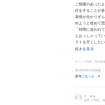
ご指摘のあったよ
付をすることが多
表情が分かりずら
めようと改めて思
「時間に追われて
とおっしゃってい
ストを尽くしたい
今回は、本当にあ
続きを見る
サービス内容：院内研
2015年5月12日投稿
参考になった・
4
Ｒ．Ｍ
様
女性
／10代
／