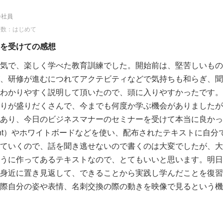
会社員
回数：はじめて
を受けての感想
気で、楽しく学べた教育訓練でした。開始前は、堅苦しいもの
、研修が進むにつれてアクテビティなどで気持ちも和らぎ、聞
わかりやすく説明して頂いたので、頭に入りやすかったです。
りが盛りだくさんで、今までも何度か学ぶ機会がありましたが
あり、今日のビジネスマナーのセミナーを受けて本当に良かっ
Point）やホワイトボードなどを使い、配布されたテキストに自
ていくので、話を聞き逃せないので書くのは大変でしたが、大
うに作ってあるテキストなので、とてもいいと思います。明日
身近に置き見返して、できることから実践し学んだことを復習
際自分の姿や表情、名刺交換の際の動きを映像で見るという機
を知ることができてよかったです。今回の研修も会社が自分た
いていることに感謝をしていましたが、それを言葉にしてきち