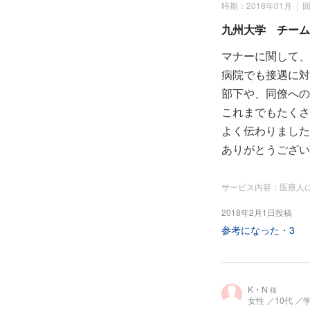
時期：2018年01月
九州大学 チーム
マナーに関して、
病院でも接遇に対
部下や、同僚への
これまでもたくさ
よく伝わりました
ありがとうござい
サービス内容：医療人
2018年2月1日投稿
参考になった・
3
K・N
様
女性
／10代
／