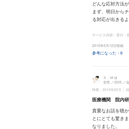
どんな応対方法が
まず、明日からチ
る対応が出きるよ
サービス内容：受付・
2015年5月12日投稿
参考になった・
6
Ｓ・Ｍ
様
女性
／20代
／
時期：2015年02月
医療機関 院内研
貴重なお話を聴か
とにとても驚きま
なりました。