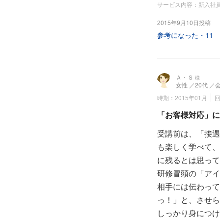
いうことを教えて
サービス内容：新入社
ているのは、「個
2015年9月10日投稿
言葉を心に刻んで
参考になった・
11
した。
Ａ・Ｓ
様
女性
／20代
／
時期：2015年01月
「お客様対応」に
受講前は、「接遇
も楽しく学べて、
に残るとは思って
研修冒頭の「アイ
相手には伝わって
っ！」と、させら
しっかり身につけ