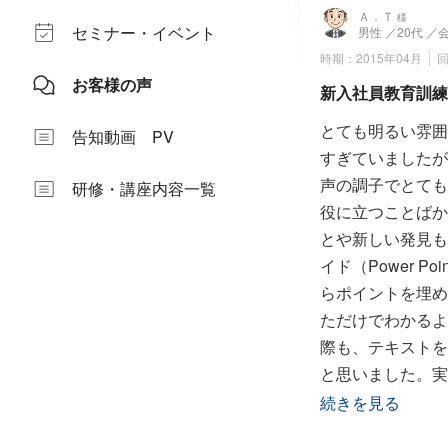
Ａ．Ｔ
様
セミナー・イベント
男性
／20代
／
時期：2015年04月
お客様の声
新入社員教育訓練
とても明るい雰囲
告知動画 PV
すぎていましたが
声の調子でとても
研修・講座内容一覧
役に立つことばか
とや新しい発見も
イド（Power 
らポイントを埋め
ただけでわかるよ
際も、テキストを
と思いました。実
で、客観的に自分
続きを見る
金を払っていただ