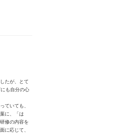
に印象に残っ
葉です。その
とうございま
したが、とて
どにも自分の心
っていても、
葉に、「は
研修の内容を
面に応じて、