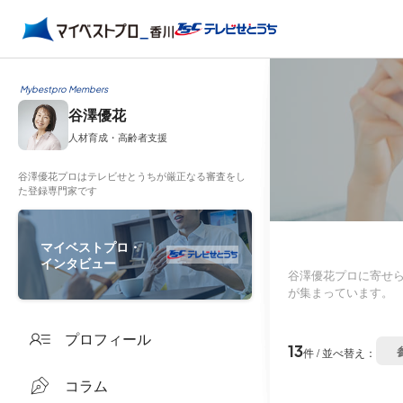
Mybestpro Members
谷澤優花
人材育成・高齢者支援
谷澤優花プロはテレビせとうちが厳正なる審査をし
た登録専門家です
マイベストプロ・
インタビュー
谷澤優花プロに寄せ
が集まっています。
プロフィール
13
件 / 並べ替え：
コラム