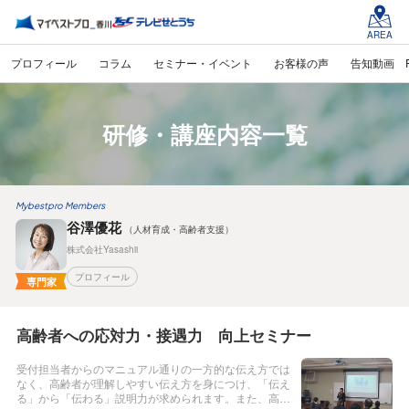
AREA
プロフィール
コラム
セミナー・イベント
お客様の声
告知動画 
研修・講座内容一覧
Mybestpro Members
谷澤優花
（人材育成・高齢者支援）
株式会社Yasashii
プロフィール
専門家
高齢者への応対力・接遇力 向上セミナー
受付担当者からのマニュアル通りの一方的な伝え方では
なく、高齢者が理解しやすい伝え方を身につけ、「伝え
る」から「伝わる」説明力が求められます。また、高齢