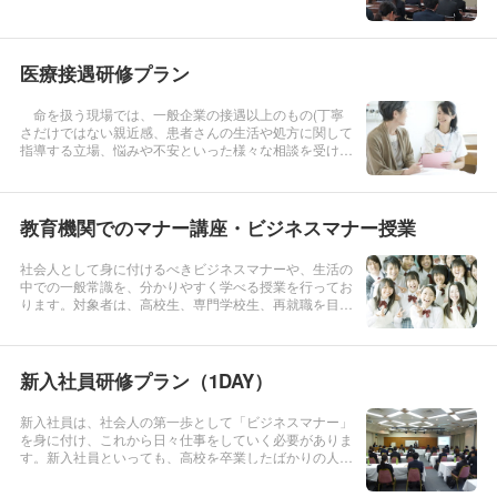
者の心と体の変化や具体的な対処方法を理解したうえで
応対しなければ、苦情やクレームに即つながる危険もあ
ります。ぜひ、高齢者対応で...
医療接遇研修プラン
命を扱う現場では、一般企業の接遇以上のもの(丁寧
さだけではない親近感、患者さんの生活や処方に関して
指導する立場、悩みや不安といった様々な相談を受ける
立場)が求められます。また年齢も性別も立場も違う
様々な方々に対応できるだけの、順応性も身につけなけ
ればいけないといえます。医療従...
教育機関でのマナー講座・ビジネスマナー授業
社会人として身に付けるべきビジネスマナーや、生活の
中での一般常識を、分かりやすく学べる授業を行ってお
ります。対象者は、高校生、専門学校生、再就職を目指
す方々。各学校や訓練校での受講者の理解度、経験値に
合わせて、授業の内容・構成を組み指導しております。
社会人としての心得から、コ...
新入社員研修プラン（1DAY）
新入社員は、社会人の第一歩として「ビジネスマナー」
を身に付け、これから日々仕事をしていく必要がありま
す。新入社員といっても、高校を卒業したばかりの人も
いれば、大学を卒業した人もいますし、中途採用で社会
経験のある人もいらっしやいます。新入社員研修では、