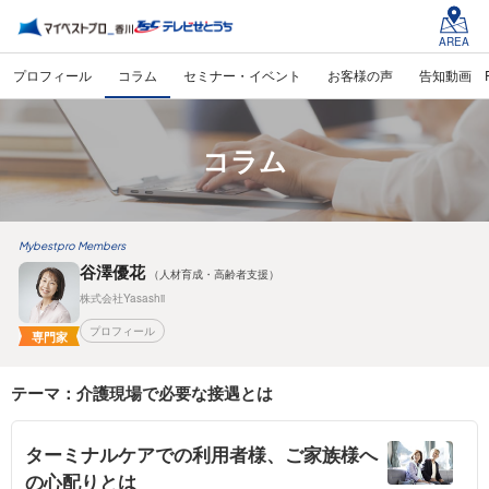
AREA
プロフィール
コラム
セミナー・イベント
お客様の声
告知動画 
コラム
Mybestpro Members
谷澤優花
（人材育成・高齢者支援）
株式会社Yasashii
プロフィール
専門家
テーマ：介護現場で必要な接遇とは
ターミナルケアでの利用者様、ご家族様へ
の心配りとは