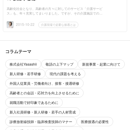
高齢化社会となり、高齢者の方々に対してのサービス「介護サービ
ス」も、年々充実してまいりました。ですが、その介護施設でのサ
ービスにおいても、人と接する際のマナー、つまり「接遇」がとて
も重要です。今...
2015-10-22
介護現場で必要な接遇とは
コラムテーマ
株式会社Yasashii
敬語の上下マップ
新規事業・起業に向けて
新人研修・若手研修
現代の課題を考える
外国人従業員・労働者向け、接客・接遇研修
高齢者との会話・応対力を向上させるために
就職活動で好印象であるために
新入社員研修・新人研修・若手の人材育成
診療放射線技師・臨床検査技師のマナー
医療接遇の必要性