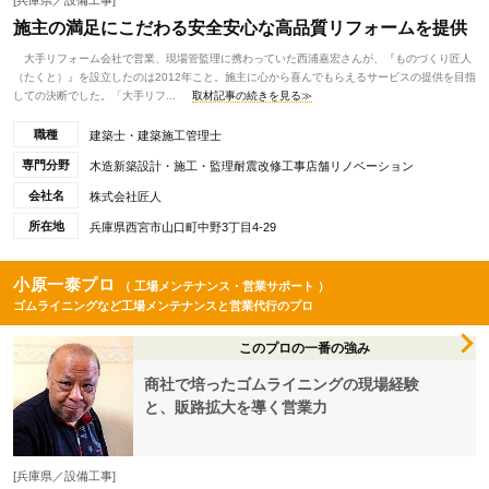
[兵庫県／設備工事]
施主の満足にこだわる安全安心な高品質リフォームを提供
大手リフォーム会社で営業、現場管監理に携わっていた西浦嘉宏さんが、『ものづくり匠人
（たくと）』を設立したのは2012年こと。施主に心から喜んでもらえるサービスの提供を目指
しての決断でした。「大手リフ...
取材記事の続きを見る≫
職種
建築士・建築施工管理士
専門分野
木造新築設計・施工・監理耐震改修工事店舗リノベーション
会社名
株式会社匠人
所在地
兵庫県西宮市山口町中野3丁目4-29
小原一泰プロ
（ 工場メンテナンス・営業サポート ）
ゴムライニングなど工場メンテナンスと営業代行のプロ
このプロの一番の強み
商社で培ったゴムライニングの現場経験
と、販路拡大を導く営業力
[兵庫県／設備工事]