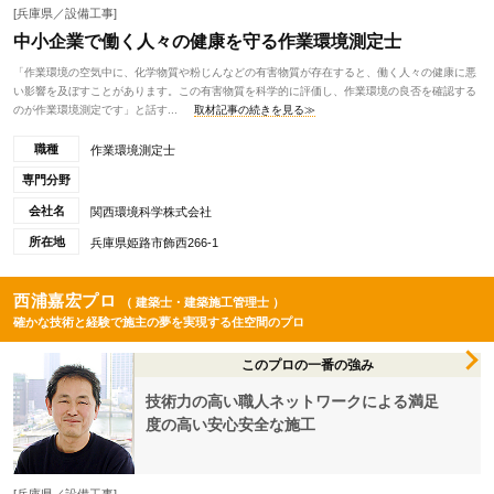
[兵庫県／設備工事]
中小企業で働く人々の健康を守る作業環境測定士
「作業環境の空気中に、化学物質や粉じんなどの有害物質が存在すると、働く人々の健康に悪
い影響を及ぼすことがあります。この有害物質を科学的に評価し、作業環境の良否を確認する
のが作業環境測定です」と話す...
取材記事の続きを見る≫
職種
作業環境測定士
専門分野
会社名
関西環境科学株式会社
所在地
兵庫県姫路市飾西266-1
西浦嘉宏プロ
（ 建築士・建築施工管理士 ）
確かな技術と経験で施主の夢を実現する住空間のプロ
このプロの一番の強み
技術力の高い職人ネットワークによる満足
度の高い安心安全な施工