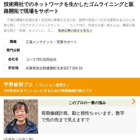
技術商社でのネットワークを生かしたゴムライニングと販
路開拓で現場をサポート
工場の機械や設備を長く安定的に稼働させるため、故障や劣化につながる要因をあらかじめ
取り除く「プロアクティブメンテナンス」。「コハラTEC」代表の小原一泰さんは、機器の腐
食を防ぐ「防食」をメインに、工...
取材記事の続きを見る≫
職種
工場メンテナンス・営業サポート
専門分野
会社名
コハラTEC合同会社
所在地
兵庫県加古郡播磨町北本荘5丁目8-10
宇野俊明プロ
（ マンション管理士 ）
100年住めるマンションにするための長期修繕計画のプロ
このプロの一番の強み
長期修繕計画、勘と根性ちゃいます。数字
で先の先まで見えますで
[兵庫県／設備工事]