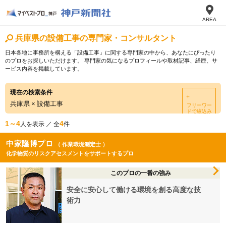
AREA
兵庫県の設備工事の専門家・コンサルタント
日本各地に事務所を構える「設備工事」に関する専門家の中から、あなたにぴったり
のプロをお探しいただけます。 専門家の気になるプロフィールや取材記事、経歴、サ
ービス内容を掲載しています。
現在の検索条件
＋
兵庫県
×
設備工事
フリーワー
ドで絞込み
1～4
4
人を表示 ／ 全
件
中家隆博プロ
（ 作業環境測定士 ）
化学物質のリスクアセスメントをサポートするプロ
このプロの一番の強み
安全に安心して働ける環境を創る高度な技
術力