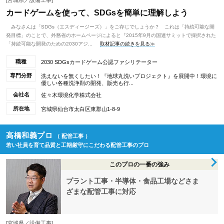
[宮城県／設備工事]
カードゲームを使って、SDGsを簡単に理解しよう
みなさんは「SDGs（エスディージーズ）」をご存じでしょうか？ これは「持続可能な開
発目標」のことで、外務省のホームページによると『2015年9月の国連サミットで採択された
「持続可能な開発のための2030アジ...
取材記事の続きを見る≫
職種
2030 SDGsカードゲーム公認ファシリテーター
専門分野
洗えないを無くしたい！『地球丸洗いプロジェクト』を展開中！環境に
優しい各種洗浄剤の開発、販売も行...
会社名
佐々木環境化学株式会社
所在地
宮城県仙台市太白区東郡山1-8-9
高橋和義プロ
（ 配管工事 ）
若い社員を育て品質と工期厳守にこだわる配管工事のプロ
このプロの一番の強み
プラント工事・半導体・食品工場などさま
ざまな配管工事に対応
[宮城県／設備工事]