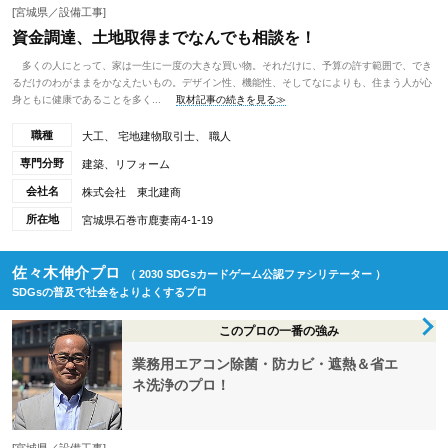
[宮城県／設備工事]
資金調達、土地取得までなんでも相談を！
多くの人にとって、家は一生に一度の大きな買い物。それだけに、予算の許す範囲で、でき
るだけのわがままをかなえたいもの。デザイン性、機能性、そしてなによりも、住まう人が心
身ともに健康であることを多く...
取材記事の続きを見る≫
職種
大工、 宅地建物取引士、 職人
専門分野
建築、リフォーム
会社名
株式会社 東北建商
所在地
宮城県石巻市鹿妻南4-1-19
佐々木伸介プロ
（ 2030 SDGsカードゲーム公認ファシリテーター ）
SDGsの普及で社会をよりよくするプロ
このプロの一番の強み
業務用エアコン除菌・防カビ・遮熱＆省エ
ネ洗浄のプロ！