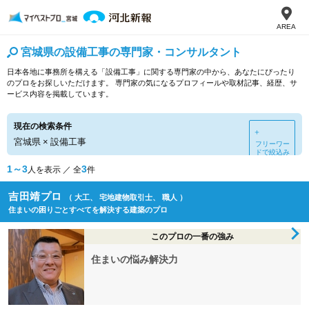
AREA
宮城県の設備工事の専門家・コンサルタント
日本各地に事務所を構える「設備工事」に関する専門家の中から、あなたにぴったり
のプロをお探しいただけます。 専門家の気になるプロフィールや取材記事、経歴、サ
ービス内容を掲載しています。
現在の検索条件
＋
宮城県
×
設備工事
フリーワー
ドで絞込み
1～3
3
人を表示 ／ 全
件
吉田靖プロ
（ 大工、 宅地建物取引士、 職人 ）
住まいの困りごとすべてを解決する建築のプロ
このプロの一番の強み
住まいの悩み解決力