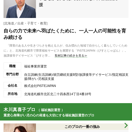
援
[北海道／出産・子育て・教育]
自らの力で未来へ羽ばたくために、一人一人の可能性を育
み続ける
「障害のある人や生きづらさを抱える人が、住み慣れた地域で自分らしく暮らしていくため
に」と、北海道札幌市で障害福祉サービスを展開する「PiSTEJAPAN（ぴすとじゃぱん）」。
放課後等デイサービス「ぴすと学...
取材記事の続きを見る≫
職種
福祉事業所運営
専門分野
自立訓練(生活訓練)/就労継続支援B型/放課後等デイサービス/指定相談支
援/障がい児相談支援
会社名
株式会社PiSTEJAPAN
所在地
北海道札幌市北区北二十四条西14丁目4番18号
木川真喜子プロ
（ 福祉施設運営 ）
重度心身障がい児の心の発達も大切にする福祉施設運営のプロ
このプロの一番の強み