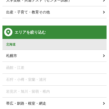
大学受験・共通テスト（センター試験）
出産・子育て・教育その他
エリアを絞り込む
北海道
札幌市
函館・江差
石狩・小樽・室蘭・浦河
岩見沢・旭川・留萌・稚内
帯広・釧路・根室・網走