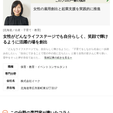
このプロの一番の強み
女性の雇用創出と起業支援を実践的に推進
[北海道／出産・子育て・教育]
女性がどんなライフステージでも自分らしく、笑顔で輝け
るように活躍の場を創出
「どんなライフステージでも、自分らしく輝けるように。『子育てをしながら社会に一歩踏
み出したい』『自分にできることで世の中の役に立ちたい』と願う女性の皆さんに寄り添い、
背中をそっと押す存在でありた...
取材記事の続きを見る≫
職種
保育・教育・イベントコンサルタント
専門分野
会社名
株式会社イーク
所在地
北海道帯広市新町東12丁目17
この分野の専門家が書いたコラム