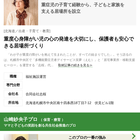
重症児の子育て経験から、子どもと家族を
支える居場所を設立
[北海道／出産・子育て・教育]
重度心身障がい児の心の発達を大切にし、保護者も安心で
きる居場所づくり
「わが子が重度の障がいを抱えて生まれたことが、すべての始まりでした」。そう語るの
は、札幌市中央区で「多機能重症児者デイサービス笑夢（えむ）」と「居宅事業所・移動支援
ヒーロー」を運営する「志桜」代...
取材記事の続きを見る≫
職種
福祉施設運営
専門分野
会社名
合同会社志桜
所在地
北海道札幌市中央区南十四条西18丁目7-12 伏見ビル1階
山崎紗央子プロ
（ 保育・療育 ）
ママと子どもの笑顔を創る共生社会推進のプロ
このプロの一番の強み