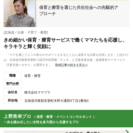
保育と療育を通じた共生社会への先駆的ア
プローチ
[北海道／出産・子育て・教育]
きめ細かい保育・療育サービスで働くママたちを応援し、
キラキラと輝く笑顔に
「ママを通じて人々の幸せのサポートをするとともに成長する企業を目指します」と話すの
は、北海道河東郡音更町で認可外保育園「チャオ」と児童発達支援・放課後等デイサービス
「児童支援ペガサス」を運営する...
取材記事の続きを見る≫
職種
保育・療育
専門分野
会社名
株式会社ママプラ
所在地
北海道河東郡音更町木野大通西4丁目1番地3
上野美幸プロ
（ 保育・教育・イベントコンサルタント ）
一歩を踏み出したい女性を多方面から支援するプロ