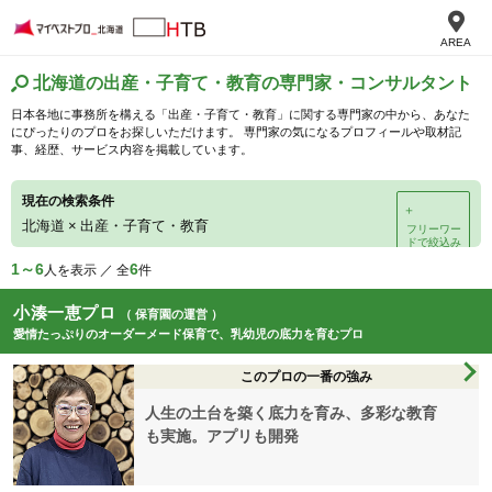
AREA
北海道の出産・子育て・教育の専門家・コンサルタント
日本各地に事務所を構える「出産・子育て・教育」に関する専門家の中から、あなた
にぴったりのプロをお探しいただけます。 専門家の気になるプロフィールや取材記
事、経歴、サービス内容を掲載しています。
現在の検索条件
＋
北海道
×
出産・子育て・教育
フリーワー
ドで絞込み
1～6
6
人を表示 ／ 全
件
小湊一恵プロ
（ 保育園の運営 ）
愛情たっぷりのオーダーメード保育で、乳幼児の底力を育むプロ
このプロの一番の強み
人生の土台を築く底力を育み、多彩な教育
も実施。アプリも開発