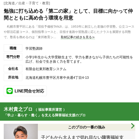
[北海道／出産・子育て・教育]
勉強に打ち込める「第二の家」として、目標に向かって仲
間とともに高め合う環境を用意
札幌市豊平区にある「現役予備校TANJI」は、1953年に創立した老舗の学習塾。公立コース
や部活応援コース、個別指導コースと、目指す進路や習熟度に応じたクラスを展開する同塾
で、塾長を務めるのは「東邦教育シ...
取材記事の続きを見る≫
職種
学習塾講師
専門分野
小学1年生から大学受験生まで、学力を磨きながら子供たちの可能性を
広げ、社会で生き抜く力を育てます。
会社名
有限会社東邦教育システム
所在地
北海道札幌市豊平区月寒中央通4丁目4-13
LINE問合せ対応
木村貴之プロ
（ 福祉事業所運営 ）
「学ぶ・暮らす・働く」を支える障害福祉支援のプロ
このプロの一番の強み
子どもから大人まで切れ目ない障害福祉支