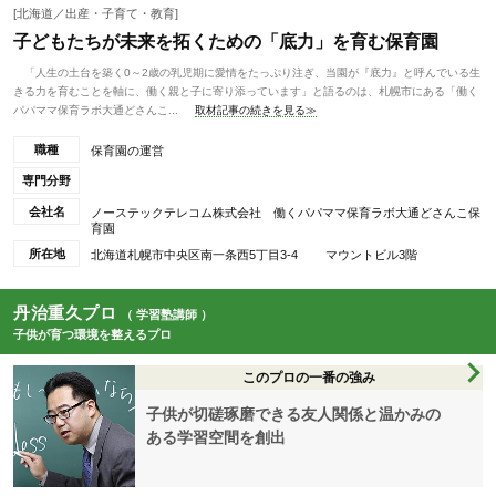
[北海道／出産・子育て・教育]
子どもたちが未来を拓くための「底力」を育む保育園
「人生の土台を築く0～2歳の乳児期に愛情をたっぷり注ぎ、当園が『底力』と呼んでいる生
きる力を育むことを軸に、働く親と子に寄り添っています」と語るのは、札幌市にある「働く
パパママ保育ラボ大通どさんこ...
取材記事の続きを見る≫
職種
保育園の運営
専門分野
会社名
ノーステックテレコム株式会社 働くパパママ保育ラボ大通どさんこ保
育園
所在地
北海道札幌市中央区南一条西5丁目3-4 マウントビル3階
丹治重久プロ
（ 学習塾講師 ）
子供が育つ環境を整えるプロ
このプロの一番の強み
子供が切磋琢磨できる友人関係と温かみの
ある学習空間を創出