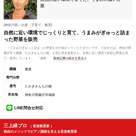
菜
[神奈川県／出産・子育て・教育]
自然に近い環境でじっくりと育て、うまみがぎゅっと詰ま
った野菜を販売
「うまみがぎゅっと詰まった野菜をぜひ味わっていただきたいです」と話すのは、神奈川県
藤沢市で農園「たかぎさんちの畑」を営む高木直和さん。自然に近い環境で多彩な野菜を育
て、販売しています。 「湘南...
取材記事の続きを見る≫
職種
農業
専門分野
屋号
たかぎさんちの畑
所在地
神奈川県藤沢市城南
LINE問合せ対応
三上緑プロ
（ 音楽教育家 ）
独自のメソッドでピアノ講師を支える音楽教育家