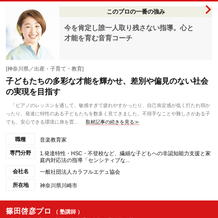
このプロの一番の強み
今を肯定し誰一人取り残さない指導。心と
才能を育む音育コーチ
[神奈川県／出産・子育て・教育]
子どもたちの多彩な才能を輝かせ、差別や偏見のない社会
の実現を目指す
「ピアノのレッスンを通して、敏感すぎて疲れやすかったり、自己肯定感が低く打たれ弱か
ったり、発達に特性のある子どもたちを数多く見てきました。不得手なことや難しさがある子
でも、安心できる環境に身を置...
取材記事の続きを見る≫
職種
音楽教育家
専門分野
1.発達特性・HSC・不登校など、繊細な子どもへの非認知能力支援と家
庭内対応法の指導「センシティブな...
会社名
一般社団法人カラフルエデュ協会
所在地
神奈川県川崎市
篠田啓彦プロ
（ 塾講師 ）