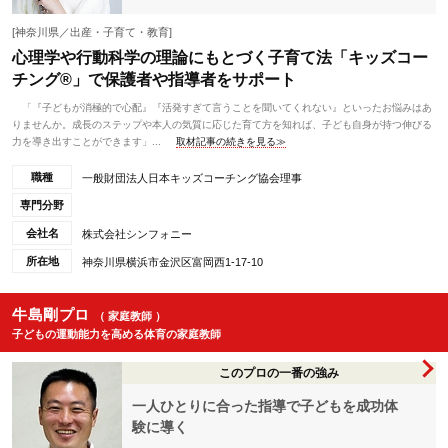
[神奈川県／出産・子育て・教育]
心理学や行動科学の理論にもとづく子育て法「キッズコー
チング®」で保護者や指導者をサポート
「『子どもが消極的で心配』『活発すぎて言うことを聞いてくれない』といったお悩みはあ
りませんか。成長のステップや本人の気質に応じた育て方を知れば、子ども自身が持つ伸びる
力を導き出すことができます」...
取材記事の続きを見る≫
職種
一般財団法人日本キッズコーチング協会理事
専門分野
会社名
株式会社シンフォニー
所在地
神奈川県横浜市金沢区富岡西1-17-10
牛島剛プロ
（ 家庭教師 ）
子どもの運動能力を高める体育の家庭教師
このプロの一番の強み
一人ひとりに合った指導で子どもを成功体
験に導く