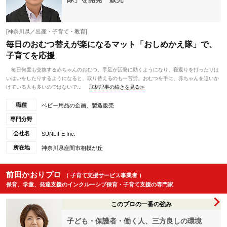
[神奈川県／出産・子育て・教育]
毎日のおむつ替えが楽になるマット「おしめかえ隊」で、
子育てを応援
毎日何度も交換する赤ちゃんのおむつ。手足が活発に動くようになり、寝返りを打ったりは
いはいをしたりするようになると、取り替えるのも一苦労。おむつを手に、赤ちゃんを追いか
けている人も多いのではないで...
取材記事の続きを見る≫
職種
ベビー用品の企画、製造販売
専門分野
会社名
SUNLIFE Inc.
所在地
神奈川県座間市相模が丘
前田かおりプロ
（ 子育て支援サービス事業者 ）
保育、学童、発達支援のインクルーシブ保育・子育て支援の専門家
このプロの一番の強み
子ども・保護者・働く人、三方良しの環境