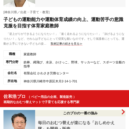
[神奈川県／出産・子育て・教育]
子どもの運動能力や運動体育成績の向上、運動苦手の意識
克服を目指す体育家庭教師
「逆上がりができるようになりたい！」「速く走れるようになりたい！」「泳げるようにな
りたい！」など、それらは子どもにとって切実な願いなのです。そして保護者にとっても、運
動が上手にできない子どもの姿...
取材記事の続きを見る≫
職種
家庭教師
専門分野
鉄棒、縄飛び、水泳、かけっこ、野球、サッカーなど、スポーツ全般の
指導
会社名
有限会社 かわさき労務センター
所在地
神奈川県川崎市中原区木月2-14-1-701
佐和浩プロ
（ ベビー用品の企画、製造販売 ）
画期的なおむつ替えマットで子育てを応援する専門家
このプロの一番の強み
毎日のおむつ替えが楽になる「おしめかえ
隊」を開発・販売