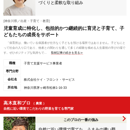
づくりと柔軟な取り組み
[神奈川県／出産・子育て・教育]
児童育成に特化し、包括的かつ継続的に育児と子育て、子
どもたちの成長をサポート
「保育所は、働いている保護者が仕方なく子どもを預ける場所ではありません。子どもにと
って社会の入り口であり、他者との関わりを通して多くの経験を積める人生最初の学びの場で
す。ぜひポジティブな気持ちで...
取材記事の続きを見る≫
職種
子育て支援サービス事業者
専門分野
会社名
株式会社ケイ・フロント・サービス
所在地
神奈川県茅ヶ崎市松林1-16-33
高木直和プロ
（ 農業 ）
自然に近い環境でこだわりの野菜を育てる専門家
このプロの一番の強み
自然に近い環境で育てた、うまみの濃い野