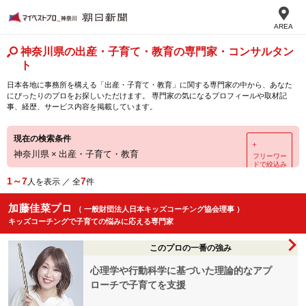
AREA
神奈川県の出産・子育て・教育の専門家・コンサルタン
ト
日本各地に事務所を構える「出産・子育て・教育」に関する専門家の中から、あなた
にぴったりのプロをお探しいただけます。 専門家の気になるプロフィールや取材記
事、経歴、サービス内容を掲載しています。
現在の検索条件
＋
神奈川県
×
出産・子育て・教育
フリーワー
ドで絞込み
1～7
7
人を表示 ／ 全
件
加藤佳菜プロ
（ 一般財団法人日本キッズコーチング協会理事 ）
キッズコーチングで子育ての悩みに応える専門家
このプロの一番の強み
心理学や行動科学に基づいた理論的なアプ
ローチで子育てを支援