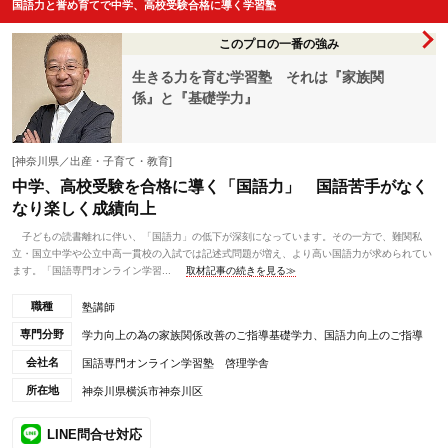
国語力と誉め育てで中学、高校受験合格に導く学習塾
このプロの一番の強み
生きる力を育む学習塾 それは『家族関
係』と『基礎学力』
[神奈川県／出産・子育て・教育]
中学、高校受験を合格に導く「国語力」 国語苦手がなく
なり楽しく成績向上
子どもの読書離れに伴い、「国語力」の低下が深刻になっています。その一方で、難関私
立・国立中学や公立中高一貫校の入試では記述式問題が増え、より高い国語力が求められてい
ます。「国語専門オンライン学習...
取材記事の続きを見る≫
職種
塾講師
専門分野
学力向上の為の家族関係改善のご指導基礎学力、国語力向上のご指導
会社名
国語専門オンライン学習塾 啓理学舎
所在地
神奈川県横浜市神奈川区
LINE問合せ対応