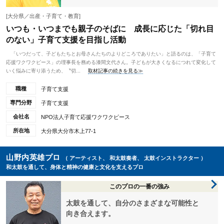
[大分県／出産・子育て・教育]
いつも・いつまでも親子のそばに 成長に応じた「切れ目
のない」子育て支援を目指し活動
「いつだって、子どもたちとお母さんたちのよりどころでありたい」と語るのは、「子育て
応援ワクワクピース」の理事長を務める漆間文代さん。子どもが大きくなるにつれて変化して
いく悩みに寄り添うため、〝切...
取材記事の続きを見る≫
職種
子育て支援
専門分野
子育て支援
会社名
NPO法人子育て応援ワクワクピース
所在地
大分県大分市木上77-1
山野内英雄プロ
（ アーティスト、 和太鼓奏者、 太鼓インストラクター ）
和太鼓を通して、身体と精神の健康と文化を支えるプロ
このプロの一番の強み
太鼓を通して、自分のさまざまな可能性と
向き合えます。