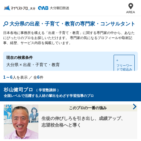
AREA
大分県の出産・子育て・教育の専門家・コンサルタント
日本各地に事務所を構える「出産・子育て・教育」に関する専門家の中から、あなた
にぴったりのプロをお探しいただけます。 専門家の気になるプロフィールや取材記
事、経歴、サービス内容を掲載しています。
現在の検索条件
＋
大分県
×
出産・子育て・教育
フリーワー
ドで絞込み
1～6
6
人を表示 ／ 全
件
杉山健司プロ
（ 学習塾講師 ）
全国レベルで活躍する人材の輩出をめざす学習指導のプロ
このプロの一番の強み
生徒の伸びしろを引き出し、成績アップ、
志望校合格へと導く