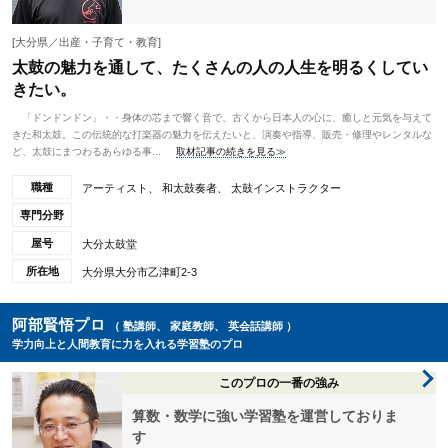
[大分県／出産・子育て・教育]
太鼓の魅力を通して、たくさんの人の人生を明るくしてい
きたい。
「ドンドンドン」・・身体の芯まで響く音で、古くから日本人の心に、癒しと元気を与えて
きた和太鼓。この伝統的な打楽器の魅力を伝えたいと、演奏や指導、販売・修理やレンタルな
ど、太鼓にまつわるあらゆる事...
取材記事の続きを見る≫
職種
アーティスト、 和太鼓奏者、 太鼓インストラクター
専門分野
屋号
大分太鼓堂
所在地
大分県大分市乙津町2-3
阿部賢悟プロ
（ 塾講師、 家庭教師、 英会話講師 ）
学力向上と人間教育に力を入れる学習塾のプロ
このプロの一番の強み
算数・数学に強い学習塾を運営しておりま
す