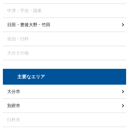
中津・宇佐・国東
日田・豊後大野・竹田
佐伯・臼杵
大分その他
主要なエリア
大分市
別府市
臼杵市