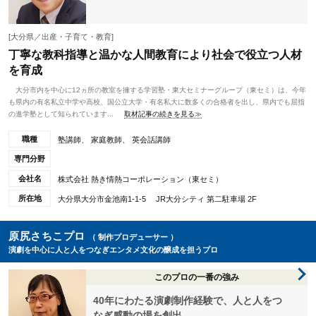
[大分県／出産・子育て・教育]
丁寧な教科指導と温かな人間教育により社会で役立つ人材
を育成
大分市内を中心に12ヵ所の教室を擁する学習塾・東大セミナーグループ（東セミ）は、今年
も県内の有名私立中学や高校、国公立大学・有名私大に数多くの合格者を出し、県内でも屈指
の進学塾として知られています...
取材記事の続きを見る≫
職種
塾講師、 家庭教師、 英会話講師
専門分野
会社名
株式会社 熱き情熱コーポレーション（東セミ）
所在地
大分県大分市金池南1-1-5 JR大分シティ 第二駐車場 2F
原尻さちこプロ
（ 制作プロデューサー ）
演劇を中心に人と人をつなぎエンタメ文化の醸成を担うプロ
このプロの一番の強み
40年にわたる演劇制作経験で、人と人をつ
なぎ感動の場を創出