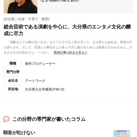
[大分県／出産・子育て・教育]
総合芸術である演劇を中心に、大分県のエンタメ文化の醸
成に尽力
「演劇はとても幅が広いもの。セリフだけでなく歌やダンス、立ち回りもあれば、美術の力
も借ります。そして、完成した舞台をより多くの方に届けるためには集客も欠かせません。さ
まざまな力が合わさり、一つの...
取材記事の続きを見る≫
職種
制作プロデューサー
専門分野
会社名
アートワーク
所在地
大分県大分市横尾3790-23
この分野の専門家が書いたコラム
弱音が吐けない