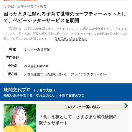
[大分県／出産・子育て・教育]
困ったときに頼れる子育て世帯のセーフティーネットとし
て、ベビーシッターサービスを展開
「育児中は、お子さんが体調を崩すことがありますし、お母さんが小休止したいこともある
でしょう。私どもは、可能な限り依頼を断らないことをモットーに、24時間365日体制でご訪
問し、お子さんのお世話をいたし...
取材記事の続きを見る≫
職種
シッター派遣事業
専門分野
会社名
株式会社Bambitz
所在地
大分県別府市田の湯町3番7号 アライアンスタワーZ 4F
漆間文代プロ
（ 子育て支援 ）
幅広い親子を支える「切れ目のない」子育て支援のプロ
このプロの一番の強み
「食」を核として、さまざまな成長段階の
親子をサポート