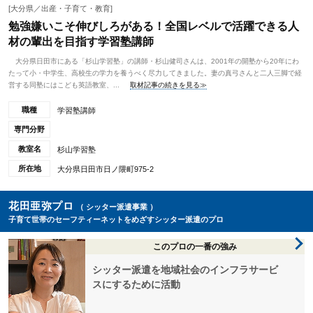
[大分県／出産・子育て・教育]
勉強嫌いこそ伸びしろがある！全国レベルで活躍できる人
材の輩出を目指す学習塾講師
大分県日田市にある「杉山学習塾」の講師・杉山健司さんは、2001年の開塾から20年にわ
たって小・中学生、高校生の学力を養うべく尽力してきました。妻の真弓さんと二人三脚で経
営する同塾にはこども英語教室、...
取材記事の続きを見る≫
職種
学習塾講師
専門分野
教室名
杉山学習塾
所在地
大分県日田市日ノ隈町975-2
花田亜弥プロ
（ シッター派遣事業 ）
子育て世帯のセーフティーネットをめざすシッター派遣のプロ
このプロの一番の強み
シッター派遣を地域社会のインフラサービ
スにするために活動