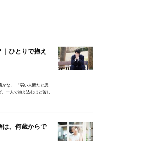
？｜ひとりで抱え
惑かな」 「弱い人間だと思
ぜ、一人で抱え込むほど苦し
癖は、何歳からで