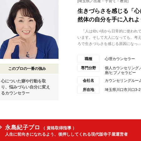
[埼玉県／出産・子育て・教育]
生きづらさを感じる「心
然体の自分を手に入れよ
「人は幼い頃から日常的に使われて
います。そして大人になっても、考
ろで生きづらさを感じる原因になっ...
職種
心理カウンセラー
専門分野
個人カウンセリング／
このプロの一番の強み
座/ヒプノセラピー
会社名
カウンセリングルー
心についた癖や行動を取
り、悩みづらい自分に変え
所在地
埼玉県川口市川口3-
るカウンセラー
永島紀子プロ
（ 資格取得指導 ）
人生に前向きになれるよう、後押ししてくれる現代版寺子屋運営者