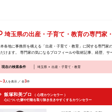
埼玉県の出産・子育て・教育の専門家
日本各地に事務所を構える「出産・子育て・教育」に関する専門家
ただけます。 専門家の気になるプロフィールや取材記事、経歴、サ
現在の検索条件
埼玉県
×
出産・子育て・教育
～3
3
人を表示 ／ 全
件
飯塚和美プロ
（ 心理カウンセラー ）
心についた癖や行動を取り除き生きやすくするカウンセラー