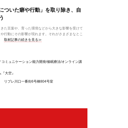
についた癖や行動」を取り除き、自
う
きた言葉や、育った環境などから大きな影響を受けて
えや行動にその影響が現れます。それがさまざまなとこ
取材記事の続きを見る≫
コミュニケーション能力開発/催眠療法/オンライン講
ム『大空』
2 リプレ川口一番街6号棟804号室