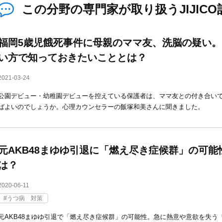
この分野の専門家が取り扱うJIJICO
福岡5歳児餓死事件に母親のママ友、洗脳の疑い
い方で知っておきたいこととは？
2021-03-24
公園デビュー・幼稚園デビューを控えている保護者は、ママ友との付き合い
ばよいのでしょうか。心理カウンセラーの飯塚和美さんに聞きました。
元AKB48まゆゆ引退に「燃え尽き症候群」の可
は？
2020-06-11
うつ病 対策
元AKB48まゆゆ引退で「燃え尽き症候群」の可能性。急に熱意や意欲を失う