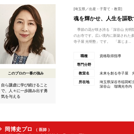
[埼玉県／出産・子育て・教育]
魂を輝かせ、人生を謳歌
季節の花が咲き誇る「深谷山 光明院
のお寺です。広い境内に新築された
寺子屋 光明塾」です。 「墓じま...
職種
資格取得指導
専門分野
このプロの一番の強み
教室名
未来を創る寺子屋 
所在地
埼玉県深谷市稲荷町北9
自ら謙虚に学び続けること
深谷山 瑠璃光寺内
で、人々に一歩踏み出す勇
気を与える
岡博史プロ
（ 医師 ）