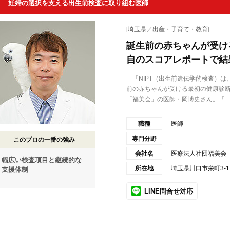
妊婦の選択を支える出生前検査に取り組む医師
[埼玉県／出産・子育て・教育]
誕生前の赤ちゃんが受け
自のスコアレポートで結
「NIPT（出生前遺伝学的検査）は
前の赤ちゃんが受ける最初の健康診
「福美会」の医師・岡博史さん。「...
職種
医師
専門分野
このプロの一番の強み
会社名
医療法人社団福美会
幅広い検査項目と継続的な
所在地
埼玉県川口市栄町3-11-2
支援体制
LINE問合せ対応