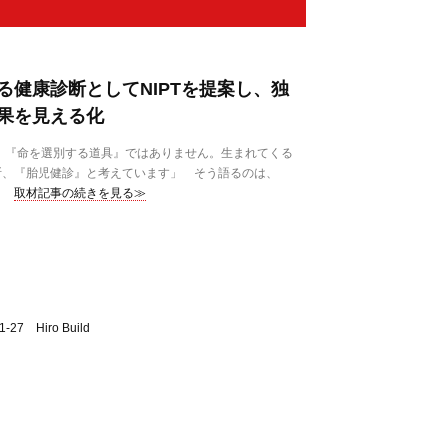
る健康診断としてNIPTを提案し、独
果を見える化
、『命を選別する道具』ではありません。生まれてくる
断、『胎児健診』と考えています」 そう語るのは、
取材記事の続きを見る≫
7 Hiro Build