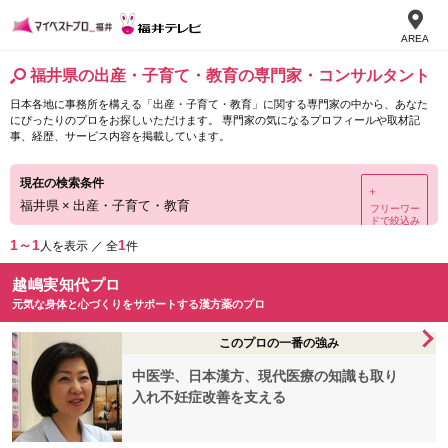
AREA
福井県の出産・子育て・教育の専門家・コンサルタント
日本各地に事務所を構える「出産・子育て・教育」に関する専門家の中から、あなた
にぴったりのプロをお探しいただけます。 専門家の気になるプロフィールや取材記
事、経歴、サービス内容を掲載しています。
現在の検索条件
＋
福井県
×
出産・子育て・教育
フリーワー
ドで絞込み
1～1
1
人を表示 ／ 全
件
越嶋実知代プロ
元気な身体と心づくりをサポートする漢方薬のプロ
このプロの一番の強み
中医学、日本漢方、現代医療の知識も取り
入れ不妊症改善を支える