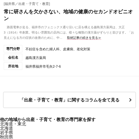
[福井県／出産・子育て・教育]
常に研さんを欠かさない、地域の健康のセカンドオピニオ
ン
路面電車が走る、福井市のフェニックス通り沿いに店を構える越島漢方薬局は、大正
3（1914）年創業。明るい雰囲気の店内には、様々な種類の漢方薬がずらりと並びます。「お
見えになる方の症状の改善のために、中...
取材記事の続きを見る≫
専門分野
不妊症を含めた婦人科、皮膚病、老化対策
会社名
越島漢方薬局
所在地
福井県福井市毛矢2-7-6
「出産・子育て・教育」に関するコラムを全て見る
他の地域から出産・子育て・教育の専門家を探す
北海道・東北
北海道
岩手県
秋田県