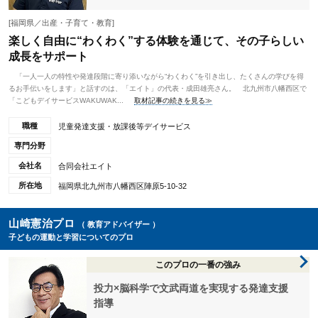
[福岡県／出産・子育て・教育]
楽しく自由に“わくわく”する体験を通じて、その子らしい
成長をサポート
「一人一人の特性や発達段階に寄り添いながら“わくわく”を引き出し、たくさんの学びを得
るお手伝いをします」と話すのは、「エイト」の代表・成田雄亮さん。 北九州市八幡西区で
「こどもデイサービスWAKUWAK...
取材記事の続きを見る≫
職種
児童発達支援・放課後等デイサービス
専門分野
会社名
合同会社エイト
所在地
福岡県北九州市八幡西区陣原5-10-32
山崎憲治プロ
（ 教育アドバイザー ）
子どもの運動と学習についてのプロ
このプロの一番の強み
投力×脳科学で文武両道を実現する発達支援
指導