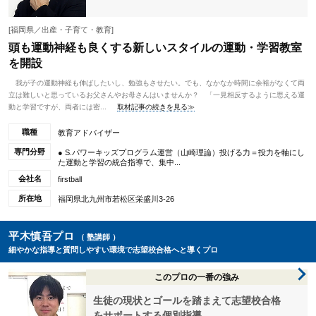
[福岡県／出産・子育て・教育]
頭も運動神経も良くする新しいスタイルの運動・学習教室
を開設
我が子の運動神経も伸ばしたいし、勉強もさせたい。でも、なかなか時間に余裕がなくて両
立は難しいと思っているお父さんやお母さんはいませんか？ 「一見相反するように思える運
動と学習ですが、両者には密...
取材記事の続きを見る≫
職種
教育アドバイザー
専門分野
● S.パワーキッズプログラム運営（山崎理論）投げる力＝投力を軸にし
た運動と学習の統合指導で、集中...
会社名
firstball
所在地
福岡県北九州市若松区栄盛川3-26
平木慎吾プロ
（ 塾講師 ）
細やかな指導と質問しやすい環境で志望校合格へと導くプロ
このプロの一番の強み
生徒の現状とゴールを踏まえて志望校合格
をサポートする個別指導