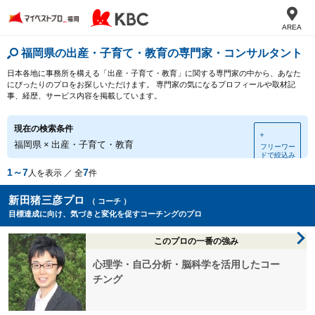
AREA
福岡県の出産・子育て・教育の専門家・コンサルタント
日本各地に事務所を構える「出産・子育て・教育」に関する専門家の中から、あなた
にぴったりのプロをお探しいただけます。 専門家の気になるプロフィールや取材記
事、経歴、サービス内容を掲載しています。
現在の検索条件
＋
福岡県
×
出産・子育て・教育
フリーワー
ドで絞込み
1～7
7
人を表示 ／ 全
件
新田猪三彦プロ
（ コーチ ）
目標達成に向け、気づきと変化を促すコーチングのプロ
このプロの一番の強み
心理学・自己分析・脳科学を活用したコー
チング