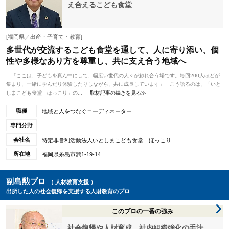
え合えるこども食堂
[福岡県／出産・子育て・教育]
多世代が交流するこども食堂を通して、人に寄り添い、個
性や多様なあり方を尊重し、共に支え合う地域へ
「ここは、子どもを真ん中にして、幅広い世代の人々が触れ合う場です。毎回200人ほどが
集まり、一緒に学んだり体験したりしながら、共に成長しています」 こう語るのは、「いと
しまこども食堂 ほっこり」の...
取材記事の続きを見る≫
職種
地域と人をつなぐコーディネーター
専門分野
会社名
特定非営利活動法人いとしまこども食堂 ほっこり
所在地
福岡県糸島市潤1-19-14
副島勲プロ
（ 人材教育支援 ）
出所した人の社会復帰を支援する人財教育のプロ
このプロの一番の強み
社会復帰や人財育成、社内組織強化の手法