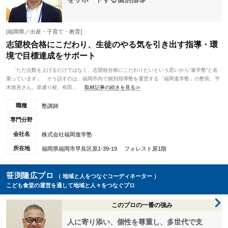
[福岡県／出産・子育て・教育]
志望校合格にこだわり、生徒のやる気を引き出す指導・環
境で目標達成をサポート
「ただ点数を上げるだけではなく、志望校合格にこだわりたいという思いから“進学塾”と名
乗っています」 そう話すのは、福岡市内で個別指導塾を運営する「福岡進学塾」の塾長、平
木慎吾さん。原通り校、有田...
取材記事の続きを見る≫
職種
塾講師
専門分野
会社名
株式会社福岡進学塾
所在地
福岡県福岡市早良区原1-39-19 フォレスト原1階
笹渕隆広プロ
（ 地域と人をつなぐコーディネーター ）
こども食堂の運営を通して地域と人々をつなぐプロ
このプロの一番の強み
人に寄り添い、個性を尊重し、多世代で支