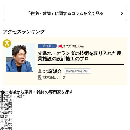
「住宅・建物」に関するコラムを全て見る
アクセスランキング
1位
北海道
先進地・オランダの技術を取り入れた農
業施設の設計施工のプロ
北原陽介
農業施設の設計施工
株式会社リーフ
他の地域から家具・雑貨の専門家を探す
北海道・東北
北海道
青森県
宮城県
福島県
関東
東京都
千葉県
埼玉県