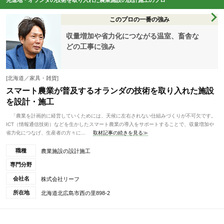
先進地・オランダの技術を取り入れた農業施設の設計施工のプロ
このプロの一番の強み
収量増加や省力化につながる温室、畜舎な
どの工事に強み
[北海道／家具・雑貨]
スマート農業が普及するオランダの技術を取り入れた施設
を設計・施工
「農業を計画的に経営していくためには、天候に左右されない仕組みづくりが不可欠です。
ICT（情報通信技術）などを生かしたスマート農業の導入をサポートすることで、収量増加や
省力化につなげ、生産者の方々に...
取材記事の続きを見る≫
職種
農業施設の設計施工
専門分野
会社名
株式会社リーフ
所在地
北海道北広島市西の里898-2