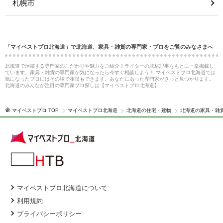
札幌市
「マイベストプロ北海道」で北海道、家具・雑貨の専門家・プロをご覧のみなさまへ
北海道で活躍する専門家のこだわりや魅力をご紹介！ライターの取材記事をもとに一挙掲載し
ています。家具・雑貨の専門家が気になったら今すぐ相談しよう！ マイベストプロ北海道では
気になったプロにはその場で相談もできます。あなたにあった専門家がきっと見つかります。
北海道のみんなが注目の専門家プロ探しは【マイベストプロ北海道】
マイベストプロ TOP
マイベストプロ北海道
北海道の住宅・建物
北海道の家具・雑
マイベストプロ北海道について
利用規約
プライバシーポリシー