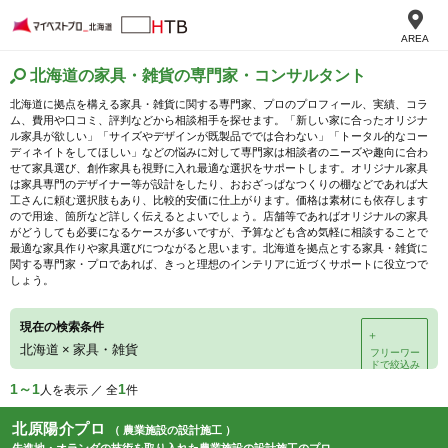
AREA
北海道の家具・雑貨の専門家・コンサルタント
北海道に拠点を構える家具・雑貨に関する専門家、プロのプロフィール、実績、コラ
ム、費用や口コミ、評判などから相談相手を探せます。「新しい家に合ったオリジナ
ル家具が欲しい」「サイズやデザインが既製品ででは合わない」「トータル的なコー
ディネイトをしてほしい」などの悩みに対して専門家は相談者のニーズや趣向に合わ
せて家具選び、創作家具も視野に入れ最適な選択をサポートします。オリジナル家具
は家具専門のデザイナー等が設計をしたり、おおざっぱなつくりの棚などであれば大
工さんに頼む選択肢もあり、比較的安価に仕上がります。価格は素材にも依存します
ので用途、箇所など詳しく伝えるとよいでしょう。店舗等であればオリジナルの家具
がどうしても必要になるケースが多いですが、予算なども含め気軽に相談することで
最適な家具作りや家具選びにつながると思います。北海道を拠点とする家具・雑貨に
関する専門家・プロであれば、きっと理想のインテリアに近づくサポートに役立つで
しょう。
現在の検索条件
＋
北海道
×
家具・雑貨
フリーワー
ドで絞込み
1～1
1
人を表示 ／ 全
件
北原陽介プロ
（ 農業施設の設計施工 ）