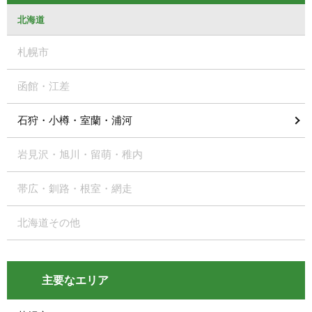
北海道
札幌市
函館・江差
石狩・小樽・室蘭・浦河
岩見沢・旭川・留萌・稚内
帯広・釧路・根室・網走
北海道その他
主要なエリア