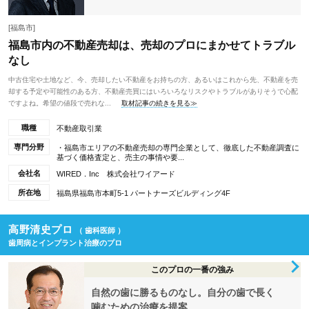
[福島市]
福島市内の不動産売却は、売却のプロにまかせてトラブル
なし
中古住宅や土地など、今、売却したい不動産をお持ちの方、あるいはこれから先、不動産を売
却する予定や可能性のある方、不動産売買にはいろいろなリスクやトラブルがありそうで心配
ですよね。希望の値段で売れな...
取材記事の続きを見る≫
職種
不動産取引業
専門分野
・福島市エリアの不動産売却の専門企業として、徹底した不動産調査に
基づく価格査定と、売主の事情や要...
会社名
WIRED．Inc 株式会社ワイアード
所在地
福島県福島市本町5-1 パートナーズビルディング4F
高野清史プロ
（ 歯科医師 ）
歯周病とインプラント治療のプロ
このプロの一番の強み
自然の歯に勝るものなし。自分の歯で長く
噛むための治療を提案