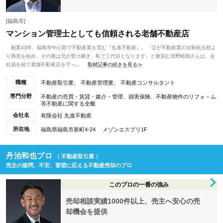
[福島市]
マンション管理士としても信頼される老舗不動産店
創業43年、福島市中心部で不動産業を営む『丸進不動産』。「父が不動産業の法制化当初よ
り商売を始め、その後は兄が受け継ぎ、私で三代目となります」と微笑む清野睦朗さんは、会
社員を経て老舗不動産店を守っ...
取材記事の続きを見る≫
職種
不動産取引業、 不動産管理業、 不動産コンサルタント
専門分野
不動産の売買・賃貸・媒介・管理、損害保険、不動産物件のリフォ－ム
等不動産に関する全般
会社名
有限会社 丸進不動産
所在地
福島県福島市新町4-24 メゾンエスプリ1F
丹治和也プロ
（ 不動産取引業 ）
売主の疑問、不安、要望に応える不動産売却のプロ
このプロの一番の強み
売却相談実績1000件以上、売主へ安心の売
却機会を提供