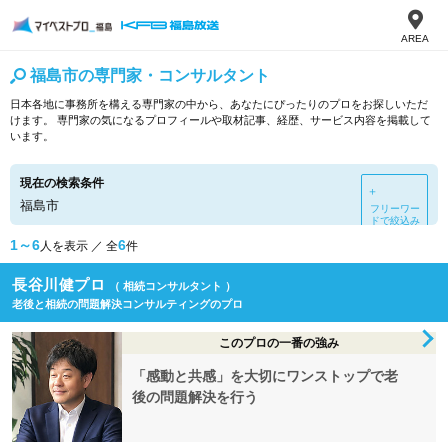
AREA
福島市の専門家・コンサルタント
日本各地に事務所を構える専門家の中から、あなたにぴったりのプロをお探しいただ
けます。 専門家の気になるプロフィールや取材記事、経歴、サービス内容を掲載して
います。
現在の検索条件
＋
福島市
フリーワー
ドで絞込み
1～6
6
人を表示 ／ 全
件
長谷川健プロ
（ 相続コンサルタント ）
老後と相続の問題解決コンサルティングのプロ
このプロの一番の強み
「感動と共感」を大切にワンストップで老
後の問題解決を行う