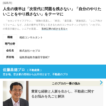
[福島市]
人生の後半は「次世代に問題を残さない」「自分のやりた
いことをやり残さない」をテーマに
「セカンドライフプラン」「保険の見直し」「終活」「遺言書」「家族信託」「シニア向け
リフォーム」など、人生の後半を不安なく生きるためのコンサルティングを行う「ハセプロ」
の長谷川健さん。シニアが直面...
取材記事の続きを見る≫
職種
相続コンサルタント
専門分野
会社名
株式会社ハセプロ
所在地
福島県福島市鎌田字新町7
佐藤昌徳プロ
（ 不動産業 ）
空き地、空き家の売却からお片付けまで、不動産のプロ
このプロの一番の強み
豊富な経験と人脈を生かし、不動産に関す
るお悩みを丸ごと解決