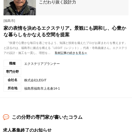
こだわり抜く設計力
[福島市]
家の表情を決めるエクステリア。景観にも調和し、心豊か
な暮らしをかなえる空間を提案
「快適で心豊かな毎日を過ごせるよう、知識と技術を備えたプロがお家まわりを整えます」
と語るのは、福島市に拠点を構える「LEGIT（レジット）」代表・寺島義健さん。エクステリ
アの設計・施工を一貫し、理想を...
取材記事の続きを見る≫
職種
エクステリアプランナー
専門分野
会社名
株式会社LEGIT
所在地
福島県福島市上名倉14-1
この分野の専門家が書いたコラム
求人募集終了のお知らせ