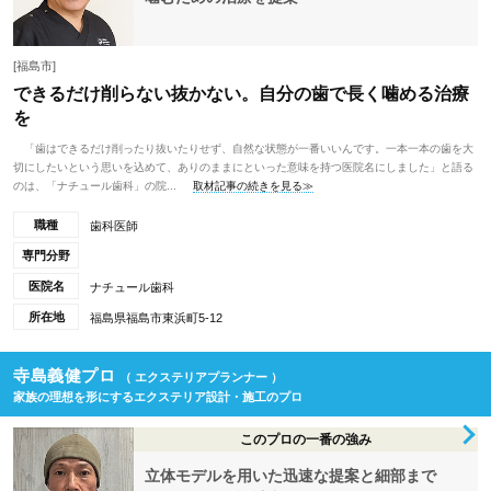
[福島市]
できるだけ削らない抜かない。自分の歯で長く噛める治療
を
「歯はできるだけ削ったり抜いたりせず、自然な状態が一番いいんです。一本一本の歯を大
切にしたいという思いを込めて、ありのままにといった意味を持つ医院名にしました」と語る
のは、「ナチュール歯科」の院...
取材記事の続きを見る≫
職種
歯科医師
専門分野
医院名
ナチュール歯科
所在地
福島県福島市東浜町5-12
寺島義健プロ
（ エクステリアプランナー ）
家族の理想を形にするエクステリア設計・施工のプロ
このプロの一番の強み
立体モデルを用いた迅速な提案と細部まで