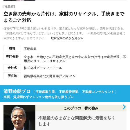
[福島市]
空き家の売却から片付け、家財のリサイクル、手続きまで
まるごと対応
住宅の7軒に1軒が空き家といわれる日本。空き家となった実家を相続し、売却を検討するも、
「家財の片付けで悩んでいます」という方も多いと聞きます。 不動産の売却は不動産会社に
依頼できますが、自力でリサイ...
取材記事の続きを見る≫
職種
不動産業
専門分野
空き家・空地などの不動産売買と家の中の家財の片付けや遺品整理、不
用品のリユース・リサイクル
会社名
株式会社ビーティーアール
所在地
福島県福島市北矢野目字戸ノ内22-5
清野睦朗プロ
（ 不動産取引業、 不動産管理業、 不動産コンサルタント ）
売買、賃貸問わずマンション物件を取り扱うプロ
このプロの一番の強み
不動産のさまざまな問題解決に最善を尽く
します