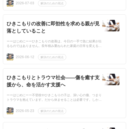
「俺...
2026-07-03
解決のための視点
ひきこもりの改善に即効性を求める親が見
落としていること
ーーはじめにーーひきこもりの改善は、今日の一手で急に結果が出
るものではありません。長年積み重ねられた家庭の日常を変えるに
は、小さな布石を打ち続ける覚悟が必要です。 信頼は、一日では
築...
2026-06-12
解決のための視点
ひきこもりとトラウマ社会――傷を癒す支
援から、命を活かす支援へ
ーーはじめにーー不登校やひきこもりの子は、深い心の傷、つまり
トラウマを抱えています。だから休ませることは必要です。しか
し、癒しだけでは自立には届きません。大切なのは、傷を守るだけ
でな...
2026-05-23
解決のための視点