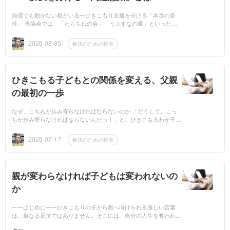
無償でも動かない親がいる―ひきこもり支援を分ける「本当の条
件」 当協会では、「たらちねの会」「うぶすなの庵」といった家
族会を 無償援助活動 として行っています。 民間レベルの解決
ノウハ...
2026-08-05
解決のための視点
ひきこもる子どもとの関係を変える、父親
の最初の一歩
なぜ、こちらが歩み寄らなければならないのか 「どうして、こっ
ちが歩み寄らなければならないんだっ！」と、ひきこもるわが子と
の距離を縮められない父親はとても多いものです。特に暴力行為が
ある...
2026-07-17
解決のための視点
親が変わらなければ子どもは変われないの
か
ーーはじめにーーひきこもりの子から親へ向けられる激しい言葉
は、単なる反抗ではありません。そこには、自分の人生を奪われた
ような無念さと、親にまだ望みを抱いている心が隠れています。