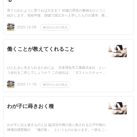
育てられたように育てれば大丈夫？ 40歳の男性の事例をひとつご
紹介します。高校卒後、28歳で国立大へ入学したものの退学。夜間
に編入するもそこでも退学。すでに30歳を過ぎていました。これま
でにも...
2025-12-09
解決のための視点
働くことが教えてくれること
ひたむきに生きられるためには 日本理化学工業株式会社 とい
う会社をご存じでしょうか？ この会社は、「ダストレスチョー
ク」の国産化に初めて成功し、唯一の文科省あっせんチョークとし
て指定されて...
2025-11-19
解決のための視点
わが子に蒔きおく種
わが子に伝え遺すものとは 臨済宗中興の祖と称される江戸中期の
禅僧白隠慧鶴の 『施行歌』 というものがあります。一節をご紹
介しましょう。 今生富貴する人は 前生に蒔きおく種があ