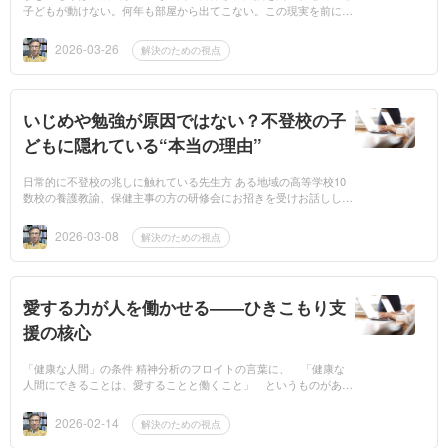
子どもが動けない。何年も部屋から出てこない。この現実を前にし
て、多くの親や支援者が悩みます。「これは病気なのか？」「病院
に...
2026-03-26
解決のための視点
いじめや勉強が原因ではない？不登校の子
どもに隠れている“本当の理由”
日常的に不登校の兆しに触れている先生方 ある地域の高等学校10
数校の養護教諭、保健主事の方の研修会にお招きを受けお話しした
ことがあります。 この講演では、立場上かねてより不登校ぎみの
生徒や、...
2026-03-08
解決のための視点
愛する力が人を働かせる――ひきこもり支
援の核心
「健康な人間」の条件 精神分析のフロイトの言葉に、 「健康な
人間にできることは、愛することと働くこと」 というものがあり
ます。私が青年たちの支援活動を行っていて、彼らに一番望むもの
は、...
2026-02-14
解決のための視点