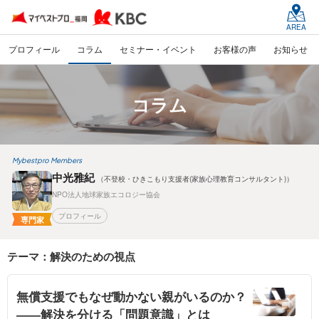
AREA
プロフィール
コラム
セミナー・イベント
お客様の声
お知らせ
コラム
Mybestpro Members
中光雅紀
（不登校・ひきこもり支援者(家族心理教育コンサルタント)）
NPO法人地球家族エコロジー協会
プロフィール
専門家
テーマ：解決のための視点
無償支援でもなぜ動かない親がいるのか？
――解決を分ける「問題意識」とは