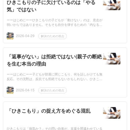
ひきこもりの子に欠けているのは「やる
気」ではない
ーーはじめにーーひきこもりの子どもが「動けない」のは、意志が
弱いからではありません。そもそも自分を律するための「内なる基
準」が育っていないのです。親にできることは何か。現場の視点か
らお...
2026-04-29
解決のための視点
「返事がない」は拒絶ではない|親子の断絶
を生む本当の理由
ーーはじめにーー子どもが部屋に閉じこもり、何を話しかけても無
反応。その沈黙は、反抗でも拒絶でもないかもしれない。ひきこも
りの根っこには、「自尊心」という見えにくい傷がある。親自身の
痛...
2026-04-15
解決のための視点
「ひきこもり」の捉え方をめぐる混乱
ひきこもりは「病気か？」その問い自体が、支援を間違わせている