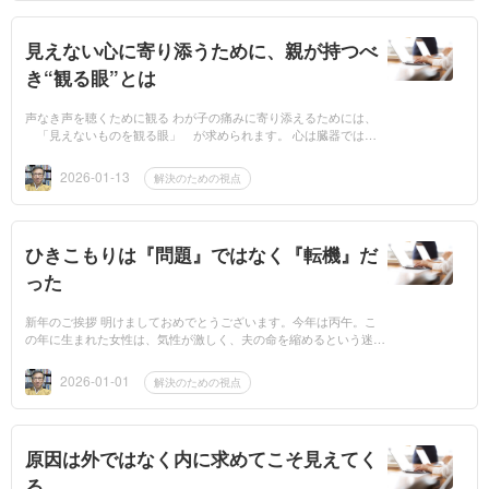
見えない心に寄り添うために、親が持つべ
き“観る眼”とは
声なき声を聴くために観る わが子の痛みに寄り添えるためには、
「見えないものを観る眼」 が求められます。 心は臓器ではあ
りませんので、見えません。生理学的に脳を解剖したからとて、子
ども...
2026-01-13
解決のための視点
ひきこもりは『問題』ではなく『転機』だ
った
新年のご挨拶 明けましておめでとうございます。今年は丙午。こ
の年に生まれた女性は、気性が激しく、夫の命を縮めるという迷信
から、1966年には実際、生み控えで、出生数が約25%も減少したそ
うです。...
2026-01-01
解決のための視点
原因は外ではなく内に求めてこそ見えてく
る