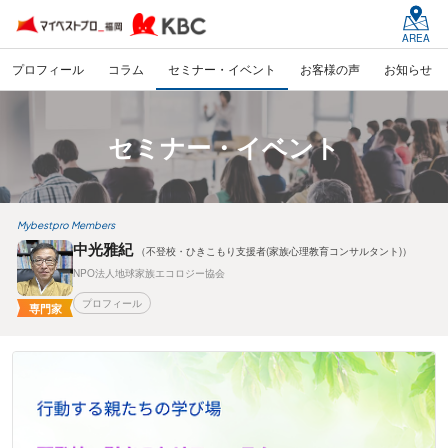
AREA
プロフィール
コラム
セミナー・イベント
お客様の声
お知らせ
セミナー・イベント
Mybestpro Members
中光雅紀
（不登校・ひきこもり支援者(家族心理教育コンサルタント)）
NPO法人地球家族エコロジー協会
プロフィール
専門家