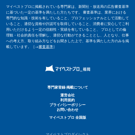
マイベストプロに掲載されている専門家は、新聞社・放送局の広告審査基準
に基づいた一定の基準を満たした方たちです。 審査基準は、業界における
専門的な知識・技術を有していること、プロフェッショナルとして活動して
いること、適切な資格や許認可を取得していること、消費者に安心してご利
用いただけるよう一定の信頼性・実績を有していること、 プロとしての倫
理観・社会的責任を理解し、適切な行動ができることとし、人となり、仕事
への考え方、取り組み方などをお聞きした上で、基準を満たした方のみを掲
載しています。［→
審査基準
］
専門家登録·掲載について
運営会社
利用規約
プライバシーポリシー
お問い合わせ
マイベストプロ 全国版
マイベストプロダイレクト