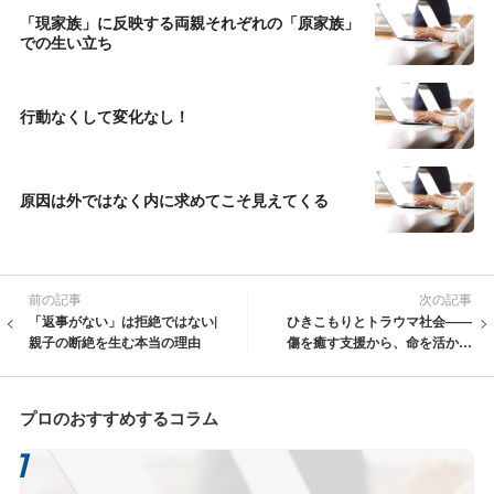
「現家族」に反映する両親それぞれの「原家族」
での生い立ち
行動なくして変化なし！
原因は外ではなく内に求めてこそ見えてくる
前の記事
次の記事
「返事がない」は拒絶ではない|
ひきこもりとトラウマ社会――
親子の断絶を生む本当の理由
傷を癒す支援から、命を活かす
支援へ
プロのおすすめするコラム