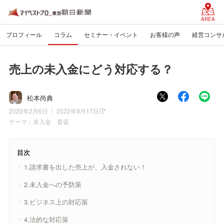
AREA
プロフィール
コラム
セミナー・イベント
お客様の声
経営コンサ
売上の未入金にどう対応する？
松本尚典
2022年2月6日
2022年9月17日
テーマ：
未入金 督促
目次
1.請求書を出した売上が、入金されない！
2.未入金への予防策
3.ビジネス上の対応策
4.法的な対応策