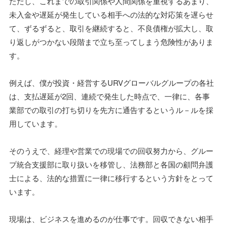
ただし、これまでの取引関係や人間関係を重視するあまり、
未入金や遅延が発生している相手への法的な対応策を遅らせ
て、ずるずると、取引を継続すると、不良債権が拡大し、取
り返しがつかない段階まで立ち至ってしまう危険性がありま
す。
例えば、僕が投資・経営するURVグローバルグループの各社
は、支払遅延が2回、連続で発生した時点で、一律に、各事
業部での取引の打ち切りを先方に通告するというル－ルを採
用しています。
そのうえで、経理や営業での現場での回収努力から、グルー
プ統合支援部に取り扱いを移管し、法務部と各国の顧問弁護
士による、法的な措置に一律に移行するという方針をとって
います。
現場は、ビジネスを進めるのが仕事です。回収できない相手