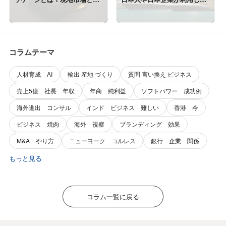
費者に選ばれるデザイン戦略
ける条件
コラムテーマ
人材育成 AI
輸出 産地 づくり
質問 言い換え ビジネス
売上5億 社長 年収
年商 純利益
ソフトパワー 成功例
海外進出 コンサル
インド ビジネス 難しい
香港 今
ビジネス 焼肉
海外 視察
ブランディング 効果
M&A やり方
ニューヨーク コルレス
銀行 企業 関係
もっと見る
コラム一覧に戻る