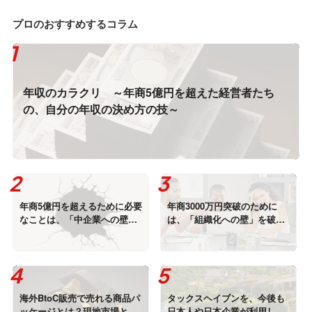
プロのおすすめするコラム
年収のカラクリ ～年商5億円を超えた経営者たち
の、自分の年収の決め方の技～
年商5億円を超えるために必要
年商3000万円突破のために
なことは、「中企業への壁」
は、「組織化への壁」を破
を破ること！
れ！
海外BtoC販売で売れる商品パ
タックスヘイブンを、今後も
ッケージとは？現地市場と消
日本人や日本企業が利用し続