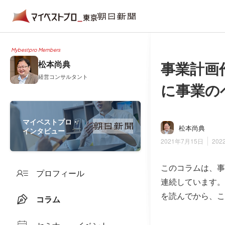
Mybestpro Members
事業計画
松本尚典
経営コンサルタント
に事業の
マイベストプロ・
松本尚典
インタビュー
2021年7月15日
202
このコラムは、事
プロフィール
連続しています。
を読んでから、こ
コラム