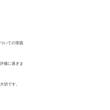
～
についての実践
己評価に過ぎま
大切です。