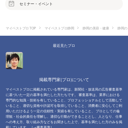
セミナー・イベント
マイベストプロ TOP
マイベストプロ静岡
静岡の美容・健康
静岡の
最近見たプロ
掲載専門家(プロ)について
マイベストプロに掲載されている専門家は、新聞社・放送局の広告審査基準
に基づいた一定の基準を満たした方たちです。 審査基準は、業界における
専門的な知識・技術を有していること、プロフェッショナルとして活動して
いること、適切な資格や許認可を取得していること、消費者に安心してご利
用いただけるよう一定の信頼性・実績を有していること、 プロとしての倫
理観・社会的責任を理解し、適切な行動ができることとし、人となり、仕事
への考え方、取り組み方などをお聞きした上で、基準を満たした方のみを掲
載しています。［→
審査基準
］