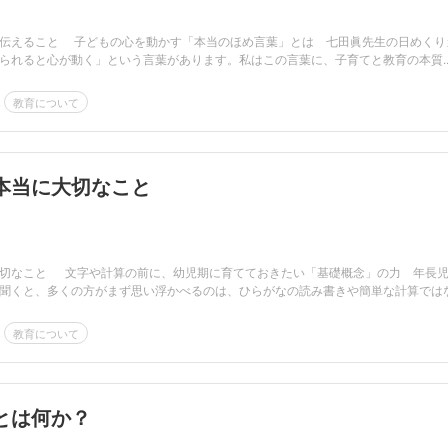
伝えること 子どもの心を動かす「本当のほめ言葉」とは 七田眞先生の日めくり
られると心が動く」という言葉があります。私はこの言葉に、子育てと教育の本質..
教育について
本当に大切なこと
大切なこと 文字や計算の前に、幼児期に育てておきたい「基礎概念」の力 年長
聞くと、多くの方がまず思い浮かべるのは、ひらがなの読み書きや簡単な計算では
教育について
とは何か？