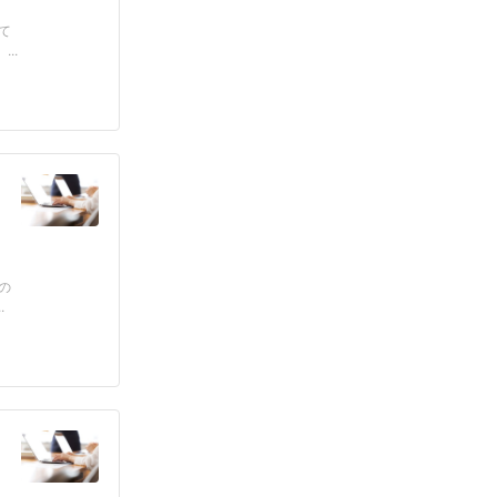
て
..
の
.