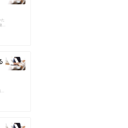
いた
期
る
断
？