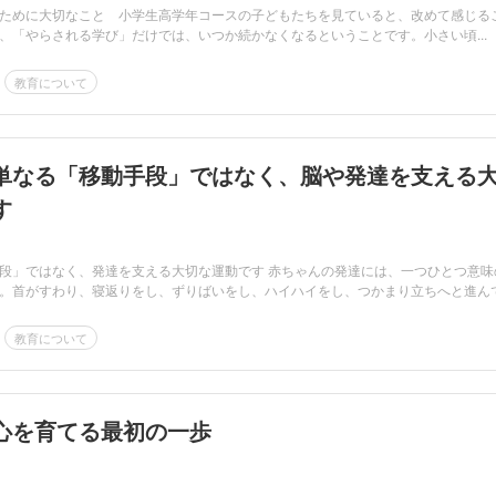
ために大切なこと 小学生高学年コースの子どもたちを見ていると、改めて感じる
、「やらされる学び」だけでは、いつか続かなくなるということです。小さい頃...
教育について
単なる「移動手段」ではなく、脳や発達を支える
す
段」ではなく、発達を支える大切な運動です 赤ちゃんの発達には、一つひとつ意味
。首がすわり、寝返りをし、ずりばいをし、ハイハイをし、つかまり立ちへと進ん
教育について
心を育てる最初の一歩