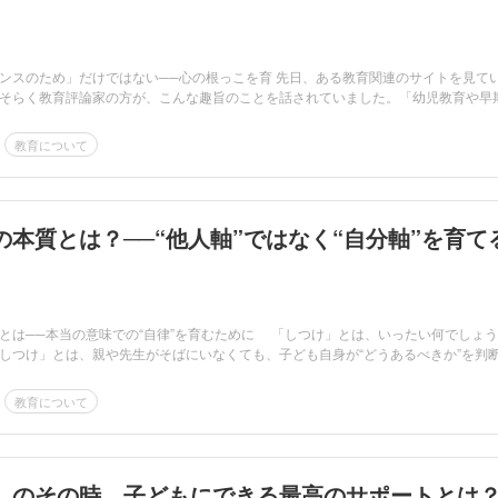
」
ンスのため」だけではない──心の根っこを育 先日、ある教育関連のサイトを見て
そらく教育評論家の方が、こんな趣旨のことを話されていました。「幼児教育や早
教育について
の本質とは？──“他人軸”ではなく“自分軸”を育て
とは──本当の意味での“自律”を育むために 「しつけ」とは、いったい何でしょう
しつけ」とは、親や先生がそばにいなくても、子ども自身が“どうあるべきか”を判
教育について
」のその時、子どもにできる最高のサポートとは