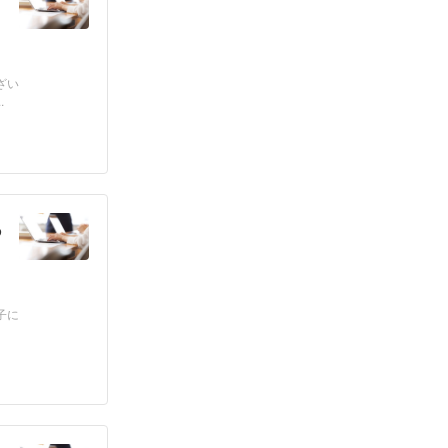
ざい
.
る
子に