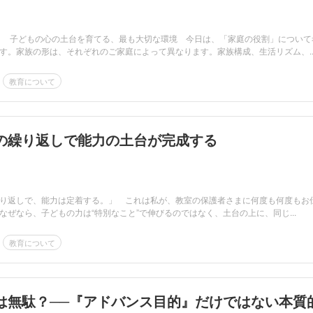
 子どもの心の土台を育てる、最も大切な環境 今日は、「家庭の役割」について
す。家族の形は、それぞれのご家庭によって異なります。家族構成、生活リズム、..
教育について
の繰り返しで能力の土台が完成する
り返しで、能力は定着する。」 これは私が、教室の保護者さまに何度も何度もお
なぜなら、子どもの力は“特別なこと”で伸びるのではなく、土台の上に、同じ...
教育について
は無駄？──『アドバンス目的』だけではない本質