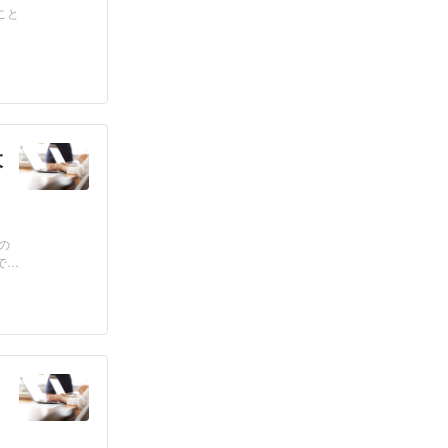
こと
大
の
で