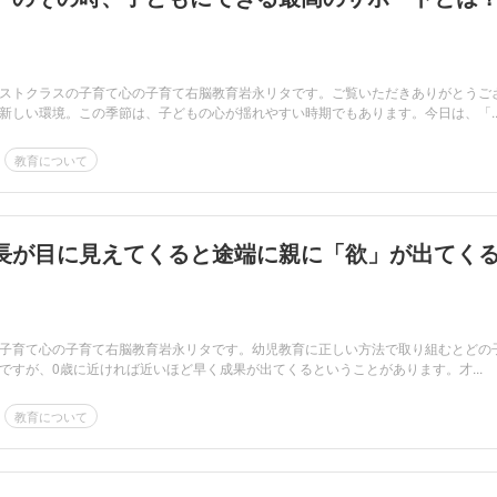
ストクラスの子育て心の子育て右脳教育岩永リタです。ご覧いただきありがとうご
新しい環境。この季節は、子どもの心が揺れやすい時期でもあります。今日は、「..
教育について
長が目に見えてくると途端に親に「欲」が出てく
子育て心の子育て右脳教育岩永リタです。幼児教育に正しい方法で取り組むとどの
ですが、0歳に近ければ近いほど早く成果が出てくるということがあります。才...
教育について