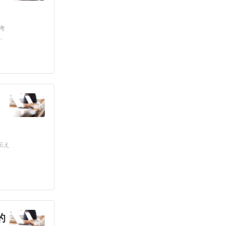
考
.
伝え
的