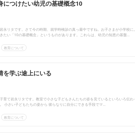
身につけたい幼児の基礎概念10
岩永リタです。さて今の時期、就学時検診の真っ最中ですね。お子さまが小学校に
きたい「10の基礎概念」というものがあります。これらは、幼児の知恵の基盤...
教育について
情を学ぶ途上にいる
子育て岩永リタです。教室で小さな子どもさんたちの姿を見ているといろいろ伝わ
。 小さい子どもたちの姿から 彼らなりに自分にできる手段でマ...
教育について