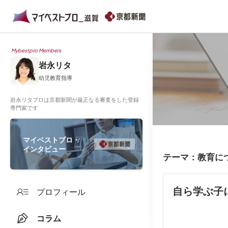
Mybestpro Members
岩永リタ
幼児教育指導
岩永リタプロは京都新聞が厳正なる審査をした登録
専門家です
マイベストプロ・
インタビュー
テーマ：教育に
自ら学ぶ子
プロフィール
コラム