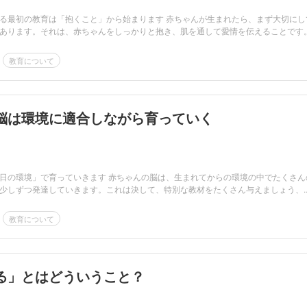
る最初の教育は「抱くこと」から始まります 赤ちゃんが生まれたら、まず大切にし
あります。それは、赤ちゃんをしっかりと抱き、肌を通して愛情を伝えることです。.
教育について
脳は環境に適合しながら育っていく
日の環境」で育っていきます 赤ちゃんの脳は、生まれてからの環境の中でたくさん
少しずつ発達していきます。これは決して、特別な教材をたくさん与えましょう、..
教育について
る」とはどういうこと？