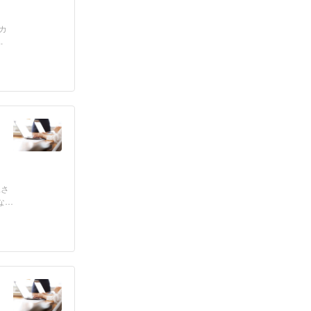
カ
.
児さ
な