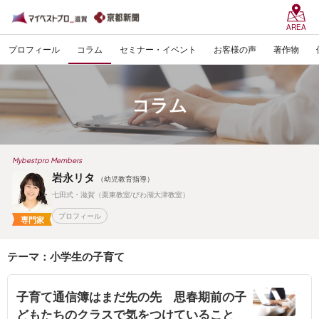
AREA
プロフィール
コラム
セミナー・イベント
お客様の声
著作物
コラム
Mybestpro Members
岩永リタ
（幼児教育指導）
七田式・滋賀（栗東教室/びわ湖大津教室）
プロフィール
専門家
テーマ：小学生の子育て
子育て通信簿はまだ先の先 思春期前の子
どもたちのクラスで気をつけていること