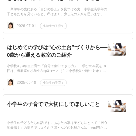
高学年の先にある「自分の答え」を見つける力 小学生高学年の
子どもたちを見ていると、私はよく、少し先の未来を思います。こ
の子たちは、もうすぐ思春期を迎えます。心も体も大きく変化し、
親の言...
2026-07-01
小学生の子育て
はじめての学びは“心の土台”づくりから──
0歳から通える教室のご紹介
小学校3，4年生に育つ「自分で集中できる力」──学びの本質を 今
回は、当教室の小学生Step3コース（主に小学校3・4年生対象）に
ついてご紹介します。この時期の子どもたちは、抽象的なテーマに
ついても自分...
2025-05-18
小学生の子育て
小学生の子育てで大切にしてほしいこと
小学生の子どもたちの話です。あなたの家は子どもにとって「居心
地最高！」の場所でしょうか？ほとんどのお母さんは「yes!当たり
前じゃないですか！」と答えられると思います。けれど、もう一度