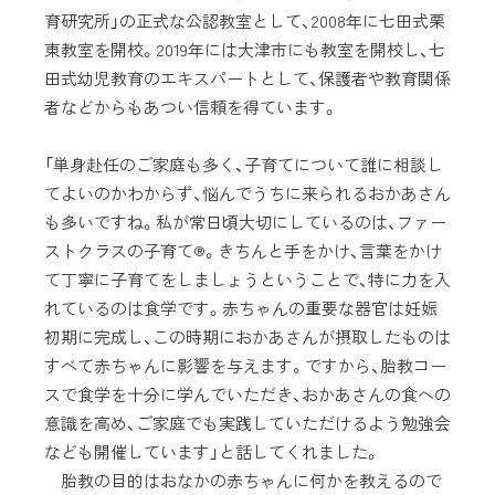
育研究所」の正式な公認教室として、2008年に七田式栗
東教室を開校。2019年には大津市にも教室を開校し、七
田式幼児教育のエキスパートとして、保護者や教育関係
者などからもあつい信頼を得ています。
「単身赴任のご家庭も多く、子育てについて誰に相談し
てよいのかわからず、悩んでうちに来られるおかあさん
も多いですね。私が常日頃大切にしているのは、ファー
ストクラスの子育て®。きちんと手をかけ、言葉をかけ
て丁寧に子育てをしましょうということで、特に力を入
れているのは食学です。赤ちゃんの重要な器官は妊娠
初期に完成し、この時期におかあさんが摂取したものは
すべて赤ちゃんに影響を与えます。ですから、胎教コー
スで食学を十分に学んでいただき、おかあさんの食への
意識を高め、ご家庭でも実践していただけるよう勉強会
なども開催しています」と話してくれました。
胎教の目的はおなかの赤ちゃんに何かを教えるので