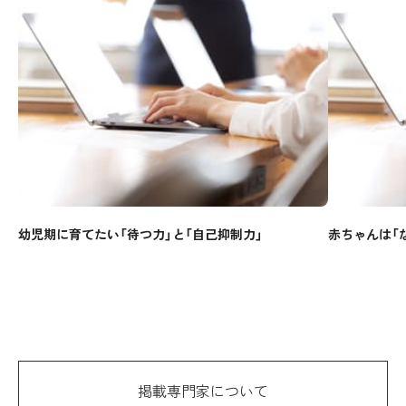
幼児期に育てたい「待つ力」と「自己抑制力」
赤ちゃんは「
掲載専門家について