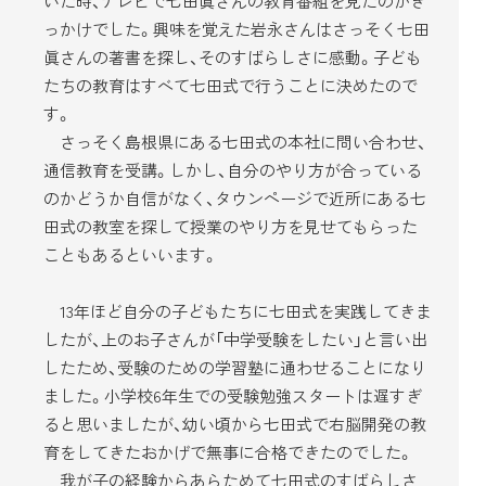
いた時、テレビで七田眞さんの教育番組を見たのがき
っかけでした。興味を覚えた岩永さんはさっそく七田
眞さんの著書を探し、そのすばらしさに感動。子ども
たちの教育はすべて七田式で行うことに決めたので
す。
さっそく島根県にある七田式の本社に問い合わせ、
通信教育を受講。しかし、自分のやり方が合っている
のかどうか自信がなく、タウンページで近所にある七
田式の教室を探して授業のやり方を見せてもらった
こともあるといいます。
13年ほど自分の子どもたちに七田式を実践してきま
したが、上のお子さんが「中学受験をしたい」と言い出
したため、受験のための学習塾に通わせることになり
ました。小学校6年生での受験勉強スタートは遅すぎ
ると思いましたが、幼い頃から七田式で右脳開発の教
育をしてきたおかげで無事に合格できたのでした。
我が子の経験からあらためて七田式のすばらしさ