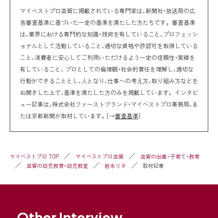
マイベストプロ滋賀に掲載されている専門家は、新聞社・放送局の広
告審査基準に基づいた一定の基準を満たした方たちです。 審査基準
は、業界における専門的な知識・技術を有していること、プロフェッシ
ョナルとして活動していること、適切な資格や許認可を取得している
こと、消費者に安心してご利用いただけるよう一定の信頼性・実績を
有していること、 プロとしての倫理観・社会的責任を理解し、適切な
行動ができることとし、人となり、仕事への考え方、取り組み方などを
お聞きした上で、基準を満たした方のみを掲載しています。 インタビ
ュー記事は、株式会社ファーストブランド・マイベストプロ事務局、ま
たは京都新聞が取材しています。［→
審査基準
］
マイベストプロ TOP
マイベストプロ滋賀
滋賀の出産・子育て・教育
滋賀の幼児教育・幼児教室
岩永リタ
取材記事
Other Interview