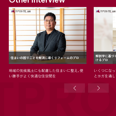
解剖学に基づ
住まいの困りごとを解消に導くリフォームのプロ
けるプロ
TPR
地域の気候風土にも配慮した住まいに整え、使
いくつになっ
い勝手がよく快適な住空間を
とヨガを通し