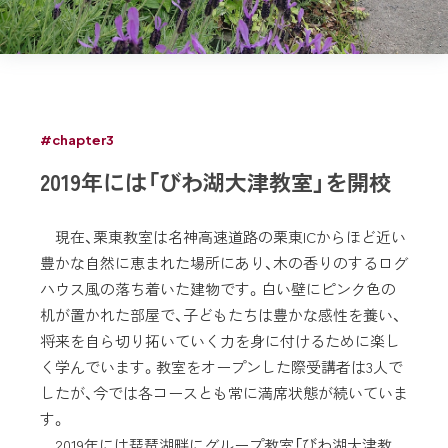
#chapter3
2019年には「びわ湖大津教室」を開校
現在、栗東教室は名神高速道路の栗東ICからほど近い
豊かな自然に恵まれた場所にあり、木の香りのするログ
ハウス風の落ち着いた建物です。白い壁にピンク色の
机が置かれた部屋で、子どもたちは豊かな感性を養い、
将来を自ら切り拓いていく力を身に付けるために楽し
く学んでいます。教室をオープンした際受講者は3人で
したが、今では各コースとも常に満席状態が続いていま
す。
2019年には琵琶湖畔にグループ教室「びわ湖大津教