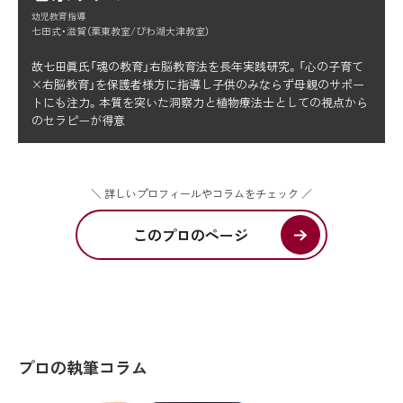
幼児教育指導
七田式・滋賀（栗東教室/びわ湖大津教室）
故七田眞氏「魂の教育」右脳教育法を長年実践研究。「心の子育て
×右脳教育」を保護者様方に指導し子供のみならず母親のサポー
トにも注力。本質を突いた洞察力と植物療法士としての視点から
のセラピーが得意
＼ 詳しいプロフィールやコラムをチェック ／
このプロのページ
プロの執筆コラム