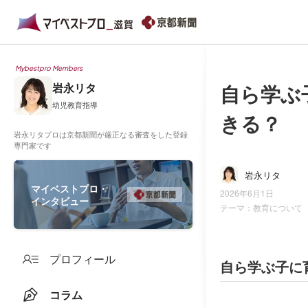
Mybestpro Members
自ら学ぶ
岩永リタ
幼児教育指導
きる？
岩永リタプロは京都新聞が厳正なる審査をした登録
専門家です
岩永リタ
マイベストプロ・
2026年6月1日
インタビュー
テーマ：
教育について
プロフィール
自ら学ぶ子に
コラム