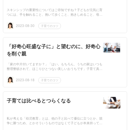
スキンシップの重要性についてはご存知ですね？子どもが元気に育
つには、手を触れること、抱いて歩くこと、抱きしめること、母乳
が出なくても抱っこをして優しい言葉をかけること、お風呂に一緒
に...
2023-08-30
子育てのコツ
「好奇心旺盛な子に」と望むのに、好奇心
を削ぐ親
「家の中片付いてますか？」「はい。もちろん、うちの家はいつも
整理整頓されて、ほこりひとつない美しいおうちです」子育て真っ
盛りのお家なのにこういうお返事は・・・は要注意！！なぜ？子
ど...
2023-08-18
子育てのコツ
子育ては比べるとつらくなる
私が考える「幼児教育」とは、他の子と比べて優位に立つとか、競
争に勝つため、とかそういうものではなくて子どもが本来持って生
まれた能力を引き出し育てるためのものだと思っています。その...