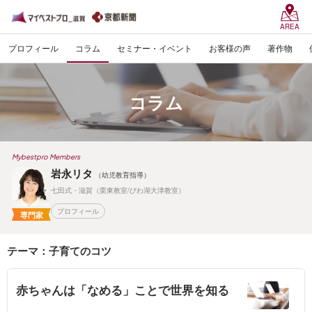
AREA
プロフィール
コラム
セミナー・イベント
お客様の声
著作物
コラム
Mybestpro Members
岩永リタ
（幼児教育指導）
七田式・滋賀（栗東教室/びわ湖大津教室）
プロフィール
専門家
テーマ：子育てのコツ
赤ちゃんは「なめる」ことで世界を知る