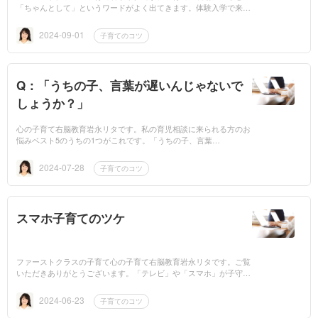
「ちゃんとして」というワードがよく出てきます。体験入学で来ら
れた際、玄関先で親御さんが子どもさんに向かって「ほら、お行
儀...
2024-09-01
子育てのコツ
Q：「うちの子、言葉が遅いんじゃないで
しょうか？」
心の子育て右脳教育岩永リタです。私の育児相談に来られる方のお
悩みベスト5のうちの1つがこれです。「うちの子、言葉
が・・・・」というものです。その場でお子さまを拝見し、ちょっ
としたお遊びを...
2024-07-28
子育てのコツ
スマホ子育てのツケ
ファーストクラスの子育て心の子育て右脳教育岩永リタです。ご覧
いただきありがとうございます。「テレビ」や「スマホ」が子守り
をしていませんか？小さい頃の機械音のシャワーは情緒の発達に...
2024-06-23
子育てのコツ