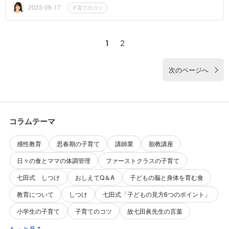
2023-08-17
子育てのコツ
1
2
次のページへ
コラムテーマ
感性教育
思春期の子育て
講師業
胎教講座
日々の食とママの体調管理
ファーストクラスの子育て
七田式 しつけ
おしえてQ＆A
子どもの脳と身体を育む食
教育について
しつけ
七田式「子どもの見方6つのポイント」
小学生の子育て
子育てのコツ
故七田眞先生の言葉
もっと見る