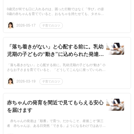
0歳児が何でも口に入れるのは、困った行動ではなく「学び」の姿
0歳の赤ちゃんを育てていると、おもちゃを持たせても、タオルを
持たせても、気づけば何でもすぐに口へ持っていく姿が見られま
す。「また口...
2026-05-17
子育てのコツ
「落ち着きがない」と心配する前に。乳幼
児期の子どもの“動き”に込められた発達の
意味
「落ち着きがない」と心配する前に。乳幼児期の子どもの“動き” 小
さなお子さまを育てていると、「どうしてこんなに座っていられな
いのだろう」「なぜこんなに落ち着きがないのだろう」と、不安に
なるこ...
2026-03-19
子育てのコツ
赤ちゃんの発育を間近で見てもらえる安心
を届けます
赤ちゃんの発達は「順番」で育つ。だからこそ、産後こそ“第三
者 赤ちゃんは、ある日突然「できる」ようになるわけではありま
せん。首がすわる。寝返りをする。ハイハイが始まる。おすわりが