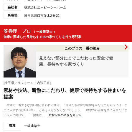
会社名
株式会社エービーシーホーム
所在地
埼玉県川口市並木2-9-22
笠巻淳一プロ
（ 一級建築士 ）
健康に配慮した長持ちする木の家づくりを行う専門家
このプロの一番の強み
見えない部分にまでこだわった安全で健
康、長持ちする家づくり
[埼玉県／リフォーム・内装工事]
素材や技法、断熱にこだわり、健康で長持ちする住まいを
提案
生涯で一番大きな買い物と言われる住宅。「自分たちの夢や希望をかなえてもらうには、ど
こに依頼すればいいの？」と迷う人も少なくないでしょう。 理想のわが家を手に入れたいと
いう人に向けて、「『健康に...
取材記事の続きを見る≫
職種
一級建築士