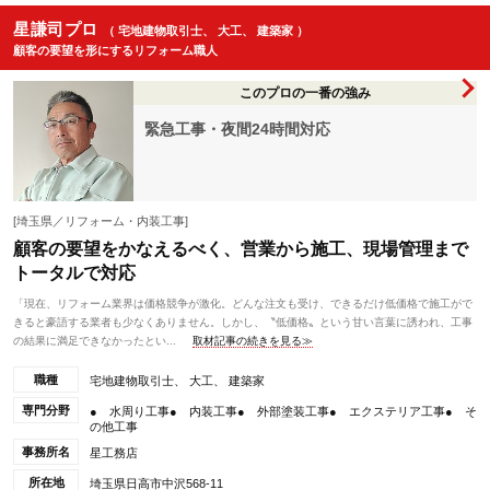
星謙司プロ
（ 宅地建物取引士、 大工、 建築家 ）
顧客の要望を形にするリフォーム職人
このプロの一番の強み
緊急工事・夜間24時間対応
[埼玉県／リフォーム・内装工事]
顧客の要望をかなえるべく、営業から施工、現場管理まで
トータルで対応
「現在、リフォーム業界は価格競争が激化。どんな注文も受け、できるだけ低価格で施工がで
きると豪語する業者も少なくありません。しかし、〝低価格〟という甘い言葉に誘われ、工事
の結果に満足できなかったとい...
取材記事の続きを見る≫
職種
宅地建物取引士、 大工、 建築家
専門分野
● 水周り工事● 内装工事● 外部塗装工事● エクステリア工事● そ
の他工事
事務所名
星工務店
所在地
埼玉県日高市中沢568-11