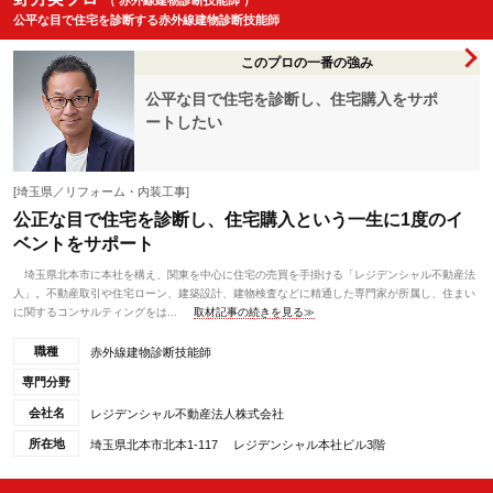
（ 赤外線建物診断技能師 ）
公平な目で住宅を診断する赤外線建物診断技能師
このプロの一番の強み
公平な目で住宅を診断し、住宅購入をサポ
ートしたい
[埼玉県／リフォーム・内装工事]
公正な目で住宅を診断し、住宅購入という一生に1度のイ
ベントをサポート
埼玉県北本市に本社を構え、関東を中心に住宅の売買を手掛ける「レジデンシャル不動産法
人」。不動産取引や住宅ローン、建築設計、建物検査などに精通した専門家が所属し、住まい
に関するコンサルティングをは...
取材記事の続きを見る≫
職種
赤外線建物診断技能師
専門分野
会社名
レジデンシャル不動産法人株式会社
所在地
埼玉県北本市北本1-117 レジデンシャル本社ビル3階