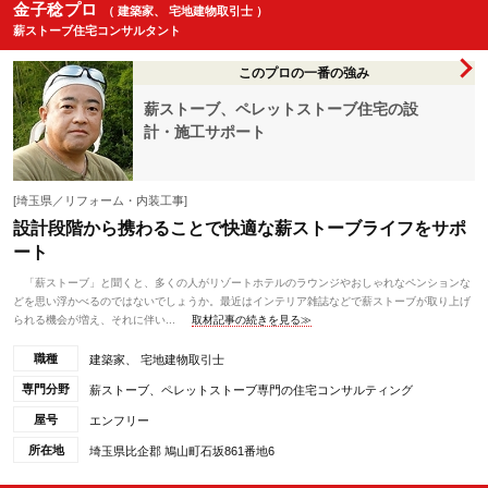
金子稔プロ
（ 建築家、 宅地建物取引士 ）
薪ストーブ住宅コンサルタント
このプロの一番の強み
薪ストーブ、ペレットストーブ住宅の設
計・施工サポート
[埼玉県／リフォーム・内装工事]
設計段階から携わることで快適な薪ストーブライフをサポ
ート
「薪ストーブ」と聞くと、多くの人がリゾートホテルのラウンジやおしゃれなペンションな
どを思い浮かべるのではないでしょうか。最近はインテリア雑誌などで薪ストーブが取り上げ
られる機会が増え、それに伴い...
取材記事の続きを見る≫
職種
建築家、 宅地建物取引士
専門分野
薪ストーブ、ペレットストーブ専門の住宅コンサルティング
屋号
エンフリー
所在地
埼玉県比企郡 鳩山町石坂861番地6