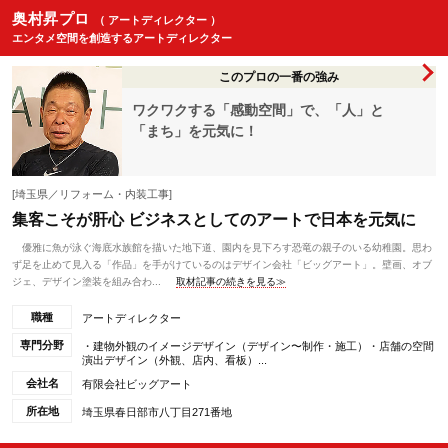
奥村昇プロ
（ アートディレクター ）
エンタメ空間を創造するアートディレクター
このプロの一番の強み
ワクワクする「感動空間」で、「人」と
「まち」を元気に！
[埼玉県／リフォーム・内装工事]
集客こそが肝心 ビジネスとしてのアートで日本を元気に
優雅に魚が泳ぐ海底水族館を描いた地下道、園内を見下ろす恐竜の親子のいる幼稚園。思わ
ず足を止めて見入る「作品」を手がけているのはデザイン会社「ビッグアート」。壁画、オブ
ジェ、デザイン塗装を組み合わ...
取材記事の続きを見る≫
職種
アートディレクター
専門分野
・建物外観のイメージデザイン（デザイン〜制作・施工）・店舗の空間
演出デザイン（外観、店内、看板）...
会社名
有限会社ビッグアート
所在地
埼玉県春日部市八丁目271番地