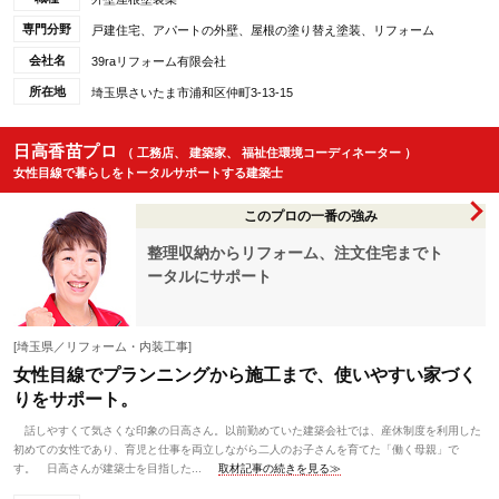
専門分野
戸建住宅、アパートの外壁、屋根の塗り替え塗装、リフォーム
会社名
39raリフォーム有限会社
所在地
埼玉県さいたま市浦和区仲町3-13-15
日高香苗プロ
（ 工務店、 建築家、 福祉住環境コーディネーター ）
女性目線で暮らしをトータルサポートする建築士
このプロの一番の強み
整理収納からリフォーム、注文住宅までト
ータルにサポート
[埼玉県／リフォーム・内装工事]
女性目線でプランニングから施工まで、使いやすい家づく
りをサポート。
話しやすくて気さくな印象の日高さん。以前勤めていた建築会社では、産休制度を利用した
初めての女性であり、育児と仕事を両立しながら二人のお子さんを育てた「働く母親」で
す。 日高さんが建築士を目指した...
取材記事の続きを見る≫