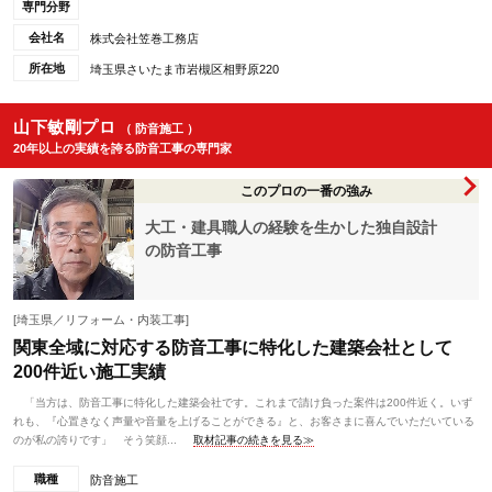
専門分野
会社名
株式会社笠巻工務店
所在地
埼玉県さいたま市岩槻区相野原220
山下敏剛プロ
（ 防音施工 ）
20年以上の実績を誇る防音工事の専門家
このプロの一番の強み
大工・建具職人の経験を生かした独自設計
の防音工事
[埼玉県／リフォーム・内装工事]
関東全域に対応する防音工事に特化した建築会社として
200件近い施工実績
「当方は、防音工事に特化した建築会社です。これまで請け負った案件は200件近く。いず
れも、『心置きなく声量や音量を上げることができる』と、お客さまに喜んでいただいている
のが私の誇りです」 そう笑顔...
取材記事の続きを見る≫
職種
防音施工