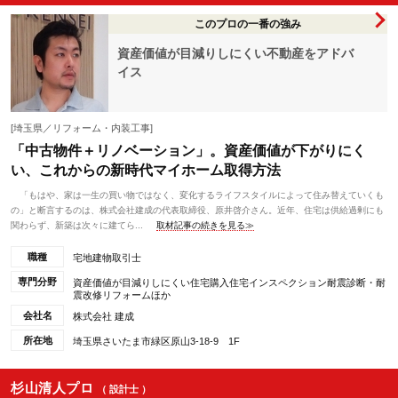
このプロの一番の強み
資産価値が目減りしにくい不動産をアドバ
イス
[埼玉県／リフォーム・内装工事]
「中古物件＋リノベーション」。資産価値が下がりにく
い、これからの新時代マイホーム取得方法
「もはや、家は一生の買い物ではなく、変化するライフスタイルによって住み替えていくも
の」と断言するのは、株式会社建成の代表取締役、原井啓介さん。近年、住宅は供給過剰にも
関わらず、新築は次々に建てら...
取材記事の続きを見る≫
職種
宅地建物取引士
専門分野
資産価値が目減りしにくい住宅購入住宅インスペクション耐震診断・耐
震改修リフォームほか
会社名
株式会社 建成
所在地
埼玉県さいたま市緑区原山3-18-9 1F
杉山清人プロ
（ 設計士 ）