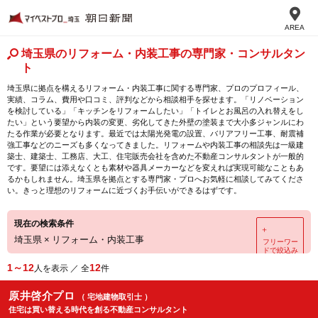
AREA
埼玉県のリフォーム・内装工事の専門家・コンサルタン
ト
埼玉県に拠点を構えるリフォーム・内装工事に関する専門家、プロのプロフィール、
実績、コラム、費用や口コミ、評判などから相談相手を探せます。「リノベーション
を検討している」「キッチンをリフォームしたい」「トイレとお風呂の入れ替えをし
たい」という要望から内装の変更、劣化してきた外壁の塗装まで大小多ジャンルにわ
たる作業が必要となります。最近では太陽光発電の設置、バリアフリー工事、耐震補
強工事などのニーズも多くなってきました。リフォームや内装工事の相談先は一級建
築士、建築士、工務店、大工、住宅販売会社を含めた不動産コンサルタントが一般的
です。要望には添えなくとも素材や器具メーカーなどを変えれば実現可能なこともあ
るかもしれません。埼玉県を拠点とする専門家・プロへお気軽に相談してみてくださ
い。きっと理想のリフォームに近づくお手伝いができるはずです。
現在の検索条件
＋
埼玉県
×
リフォーム・内装工事
フリーワー
ドで絞込み
1～12
12
人を表示 ／ 全
件
原井啓介プロ
（ 宅地建物取引士 ）
住宅は買い替える時代を創る不動産コンサルタント