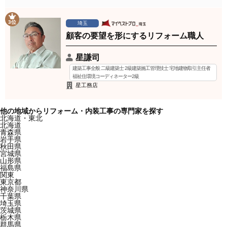
3位
埼玉
顧客の要望を形にするリフォーム職人
星謙司
建築工事全般 二級建築士 2級建築施工管理技士 宅地建物取引主任者
福祉住環境コーディネーター2級
星工務店
他の地域からリフォーム・内装工事の専門家を探す
北海道・東北
北海道
青森県
岩手県
秋田県
宮城県
山形県
福島県
関東
東京都
神奈川県
千葉県
埼玉県
茨城県
栃木県
群馬県