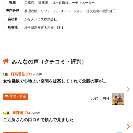
職種
工務店、 建築家、 福祉住環境コーディネーター
専門分野
整理収納、リフォーム、リノベーション、注文住宅の設計施工
会社名
かなえハウス株式会社
所在地
埼玉県新座市大和田4-15-1
みんなの声（クチコミ・評判）
日高香苗プロ
1票
への声
女性目線で心地よい空間を提案してくれて念願の夢が...
住宅・建物
50代 ／男性
星謙司プロ
12票
への声
ご近所さんの口コミで頼んで見ました