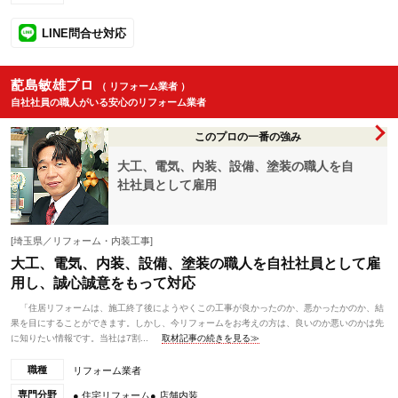
LINE問合せ対応
蓜島敏雄プロ
（ リフォーム業者 ）
自社社員の職人がいる安心のリフォーム業者
このプロの一番の強み
大工、電気、内装、設備、塗装の職人を自
社社員として雇用
[埼玉県／リフォーム・内装工事]
大工、電気、内装、設備、塗装の職人を自社社員として雇
用し、誠心誠意をもって対応
「住居リフォームは、施工終了後にようやくこの工事が良かったのか、悪かったかのか、結
果を目にすることができます。しかし、今リフォームをお考えの方は、良いのか悪いのかは先
に知りたい情報です。当社は7割...
取材記事の続きを見る≫
職種
リフォーム業者
専門分野
● 住宅リフォーム● 店舗内装