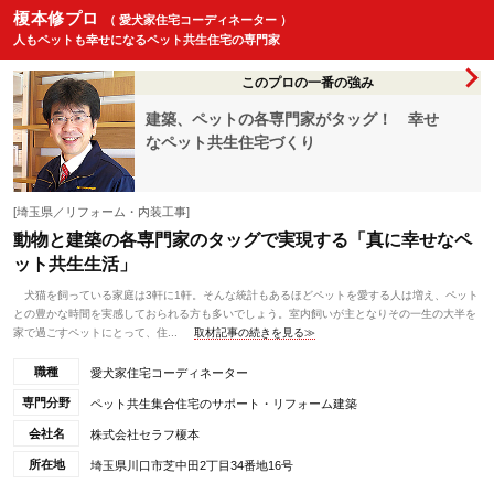
榎本修プロ
（ 愛犬家住宅コーディネーター ）
人もペットも幸せになるペット共生住宅の専門家
このプロの一番の強み
建築、ペットの各専門家がタッグ！ 幸せ
なペット共生住宅づくり
[埼玉県／リフォーム・内装工事]
動物と建築の各専門家のタッグで実現する「真に幸せなペ
ット共生生活」
犬猫を飼っている家庭は3軒に1軒。そんな統計もあるほどペットを愛する人は増え、ペット
との豊かな時間を実感しておられる方も多いでしょう。室内飼いが主となりその一生の大半を
家で過ごすペットにとって、住...
取材記事の続きを見る≫
職種
愛犬家住宅コーディネーター
専門分野
ペット共生集合住宅のサポート・リフォーム建築
会社名
株式会社セラフ榎本
所在地
埼玉県川口市芝中田2丁目34番地16号