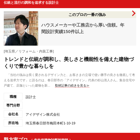
伝統と流行の調和を追求する設計士
このプロの一番の強み
ハウスメーカーや工務店から厚い信頼。年
間設計実績150件以上
[埼玉県／リフォーム・内装工事]
トレンドと伝統が調和し、美しさと機能性を備えた建物づ
くりで豊かな暮らしを
「当社の強みは長く愛されるデザイン力と、お客さまの立場で使い勝手の良さを徹底して考
える追求力です」と語るのは、春日部市の「アイデザイン」代表の杉山清人さん。集合住宅や
戸建て、店舗といった建物を新...
取材記事の続きを見る≫
職種
設計士
専門分野
会社名
アイデザイン株式会社
所在地
埼玉県春日部市梅田本町1-10-19
野方実プロ