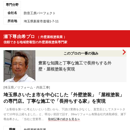
専門分野
会社名
防音工房パーフェクト
所在地
埼玉県新座市道場1-7-11
瀬下尊由希プロ
（ 外壁屋根塗装業 ）
信頼できる地域密着型の外壁屋根塗装専門家
このプロの一番の強み
豊富な知識と丁寧な施工で長持ちする外
壁・屋根塗装を実現
[埼玉県／リフォーム・内装工事]
埼玉県さいたま市を中心にした「外壁塗装」「屋根塗装」
の専門店。丁寧な施工で「長持ちする家」を実現
「お客様を第一に考えたいという思いから、下請け業務を少なくし、直営店としてスタートさ
せて10年以上経ちました」と、明るい笑顔で話す、39raリフォーム有限会社代表取締役、瀬下
尊由希さん。「当社に営業専...
取材記事の続きを見る≫
職種
外壁屋根塗装業