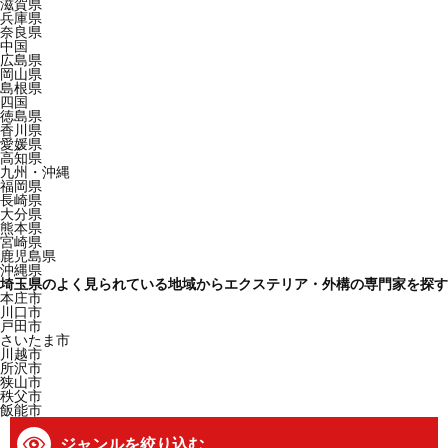
滋賀県
兵庫県
奈良県
中国
広島県
岡山県
島根県
四国
徳島県
香川県
愛媛県
高知県
九州・沖縄
福岡県
長崎県
大分県
熊本県
宮崎県
鹿児島県
沖縄県
埼玉県のよく見られている地域からエクステリア・外構の専門家を探す
本庄市
川口市
戸田市
さいたま市
川越市
所沢市
狭山市
秩父市
飯能市
ジャンルを絞り込む