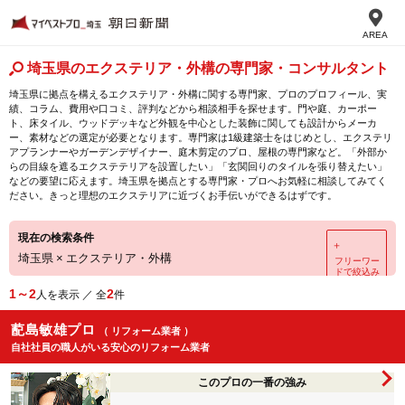
AREA
埼玉県のエクステリア・外構の専門家・コンサルタント
埼玉県に拠点を構えるエクステリア・外構に関する専門家、プロのプロフィール、実
績、コラム、費用や口コミ、評判などから相談相手を探せます。門や庭、カーポー
ト、床タイル、ウッドデッキなど外観を中心とした装飾に関しても設計からメーカ
ー、素材などの選定が必要となります。専門家は1級建築士をはじめとし、エクステリ
アプランナーやガーデンデザイナー、庭木剪定のプロ、屋根の専門家など。「外部か
らの目線を遮るエクステテリアを設置したい」「玄関回りのタイルを張り替えたい」
などの要望に応えます。埼玉県を拠点とする専門家・プロへお気軽に相談してみてく
ださい。きっと理想のエクステリアに近づくお手伝いができるはずです。
現在の検索条件
＋
埼玉県
×
エクステリア・外構
フリーワー
ドで絞込み
1～2
2
人を表示 ／ 全
件
蓜島敏雄プロ
（ リフォーム業者 ）
自社社員の職人がいる安心のリフォーム業者
このプロの一番の強み