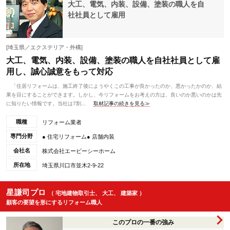
大工、電気、内装、設備、塗装の職人を自
社社員として雇用
[埼玉県／エクステリア・外構]
大工、電気、内装、設備、塗装の職人を自社社員として雇
用し、誠心誠意をもって対応
「住居リフォームは、施工終了後にようやくこの工事が良かったのか、悪かったかのか、結
果を目にすることができます。しかし、今リフォームをお考えの方は、良いのか悪いのかは先
に知りたい情報です。当社は7割...
取材記事の続きを見る≫
職種
リフォーム業者
専門分野
● 住宅リフォーム● 店舗内装
会社名
株式会社エービーシーホーム
所在地
埼玉県川口市並木2-9-22
星謙司プロ
（ 宅地建物取引士、 大工、 建築家 ）
顧客の要望を形にするリフォーム職人
このプロの一番の強み