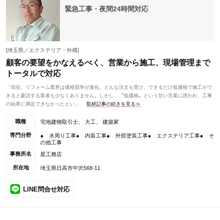
緊急工事・夜間24時間対応
[埼玉県／エクステリア・外構]
顧客の要望をかなえるべく、営業から施工、現場管理まで
トータルで対応
「現在、リフォーム業界は価格競争が激化。どんな注文も受け、できるだけ低価格で施工がで
きると豪語する業者も少なくありません。しかし、〝低価格〟という甘い言葉に誘われ、工事
の結果に満足できなかったとい...
取材記事の続きを見る≫
職種
宅地建物取引士、 大工、 建築家
専門分野
● 水周り工事● 内装工事● 外部塗装工事● エクステリア工事● そ
の他工事
事務所名
星工務店
所在地
埼玉県日高市中沢568-11
LINE問合せ対応