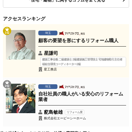
「住宅・建物」に関するコラムを全て見る
アクセスランキング
1位
埼玉
顧客の要望を形にするリフォーム職人
星謙司
建築工事全般 二級建築士 2級建築施工管理技士 宅地建物取引主任者
福祉住環境コーディネーター2級
星工務店
2位
埼玉
自社社員の職人がいる安心のリフォーム
業者
蓜島敏雄
リフォーム業
株式会社エービーシーホーム