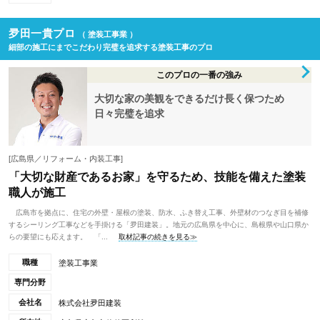
夛田一貴プロ
（ 塗装工事業 ）
細部の施工にまでこだわり完璧を追求する塗装工事のプロ
このプロの一番の強み
大切な家の美観をできるだけ長く保つため
日々完璧を追求
[広島県／リフォーム・内装工事]
「大切な財産であるお家」を守るため、技能を備えた塗装
職人が施工
広島市を拠点に、住宅の外壁・屋根の塗装、防水、ふき替え工事、外壁材のつなぎ目を補修
するシーリング工事などを手掛ける「夛田建装」。地元の広島県を中心に、島根県や山口県か
らの要望にも応えます。 「...
取材記事の続きを見る≫
職種
塗装工事業
専門分野
会社名
株式会社夛田建装