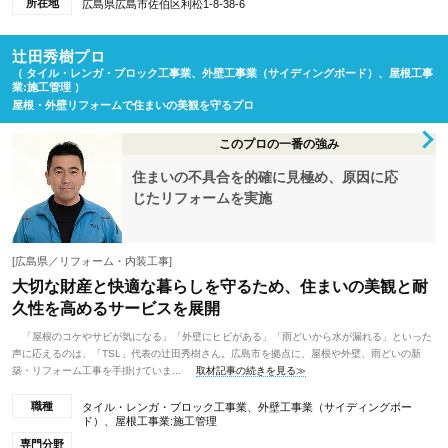
所在地
広島県広島市佐伯区利松1-8-38-6
辻田秀樹プロ
（ タイル・レンガ・ブロック工事業、外壁工事業（サイディングボード）、屋根工事
業:施工管理 ）
屋根・外壁リフォームで住まいの美観を守るプロ
このプロの一番の強み
住まいの不具合を的確に見極め、原因に応
じたリフォームを実施
[広島県／リフォーム・内装工事]
大切な財産と快適な暮らしを守るため、住まいの美観と耐
久性を高めるサービスを展開
「屋根のコケやサビが気になる」「外壁にヒビがある」「雨どいから水が漏れる」といった
声に応えるのは、「TSL」代表の辻田秀樹さん。広島市を拠点に、屋根や外壁、雨どいの新
築・リフォーム工事を手掛けていま...
取材記事の続きを見る≫
職種
タイル・レンガ・ブロック工事業、外壁工事業（サイディングボー
ド）、屋根工事業:施工管理
専門分野