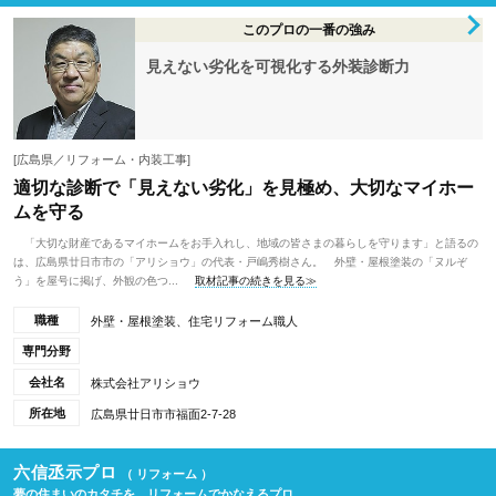
このプロの一番の強み
見えない劣化を可視化する外装診断力
[広島県／リフォーム・内装工事]
適切な診断で「見えない劣化」を見極め、大切なマイホー
ムを守る
「大切な財産であるマイホームをお手入れし、地域の皆さまの暮らしを守ります」と語るの
は、広島県廿日市市の「アリショウ」の代表・戸嶋秀樹さん。 外壁・屋根塗装の「ヌルぞ
う」を屋号に掲げ、外観の色つ...
取材記事の続きを見る≫
職種
外壁・屋根塗装、住宅リフォーム職人
専門分野
会社名
株式会社アリショウ
所在地
広島県廿日市市福面2-7-28
六信丞示プロ
（ リフォーム ）
夢の住まいのカタチを、リフォームでかなえるプロ