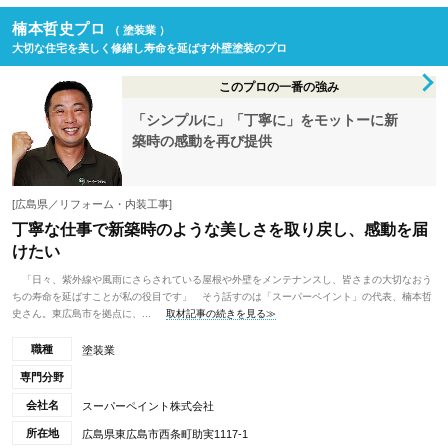
楠本哲史プロ
（ 塗装業 ）
大切な住宅を美しく修繕し寿命を延ばす外壁塗装のプロ
このプロの一番の強み
「シンプルに」「丁寧に」をモットーに新
築時の感動を再び提供
[広島県／リフォーム・内装工事]
丁寧な仕事で新築時のような美しさを取り戻し、感動を届
けたい
「日々、紫外線や風雨にさらされている屋根や外壁をメンテナンスし、皆さまの大切なおう
ちの寿命を延ばすことが私の役目です」 そう話すのは「スーパーペイント」の代表、楠本哲
史さん。東広島市を拠点に、...
取材記事の続きを見る≫
職種
塗装業
専門分野
会社名
スーパーペイント株式会社
所在地
広島県東広島市西条町助実1117-1