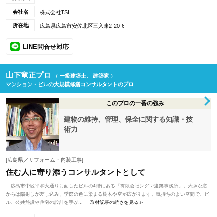
会社名
株式会社TSL
所在地
広島県広島市安佐北区三入東2-20-6
LINE問合せ対応
山下竜正プロ
（ 一級建築士、 建築家 ）
マンション・ビルの大規模修繕コンサルタントのプロ
このプロの一番の強み
建物の維持、管理、保全に関する知識・技
術力
[広島県／リフォーム・内装工事]
住む人に寄り添うコンサルタントとして
広島市中区平和大通りに面したビルの4階にある「有限会社シグマ建築事務所」。大きな窓
からは陽射しが差し込み、季節の色に染まる樹木や空が広がります。気持ちのよい空間で、ビ
ル、公共施設や住宅の設計を手が...
取材記事の続きを見る≫