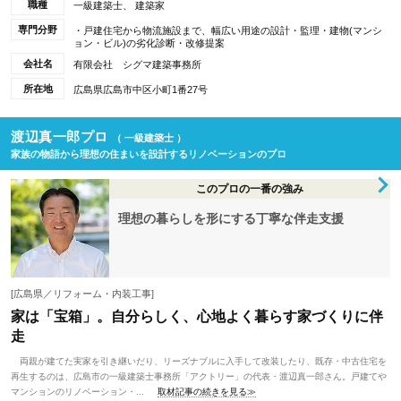
職種
一級建築士、 建築家
専門分野
・戸建住宅から物流施設まで、幅広い用途の設計・監理・建物(マンシ
ョン・ビル)の劣化診断・改修提案
会社名
有限会社 シグマ建築事務所
所在地
広島県広島市中区小町1番27号
渡辺真一郎プロ
（ 一級建築士 ）
家族の物語から理想の住まいを設計するリノベーションのプロ
このプロの一番の強み
理想の暮らしを形にする丁寧な伴走支援
[広島県／リフォーム・内装工事]
家は「宝箱」。自分らしく、心地よく暮らす家づくりに伴
走
両親が建てた実家を引き継いだり、リーズナブルに入手して改装したり、既存・中古住宅を
再生するのは、広島市の一級建築士事務所「アクトリー」の代表・渡辺真一郎さん。戸建てや
マンションのリノベーション・...
取材記事の続きを見る≫