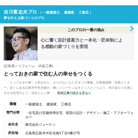
吉川富志夫プロ
（ 一級建築士、 建築家、 工務店 ）
夢を叶える家づくりのプロ
このプロの一番の強み
心に響く設計提案力と一本化・匠体制によ
る感動の家づくりを実現
[広島県／リフォーム・内装工事]
とっておきの家で住む人の幸せをつくる
「とっておきの家」と刻まれた、さりげないたたずまいの看板。広島南道路「吉島インタ
ー」近くにある広島市中区光南の（株）ジューケンはオフィスというより、木の温もりを感じ
させる住宅のよう。自分らしい家...
取材記事の続きを見る≫
職種
一級建築士、 建築家、 工務店
専門分野
・住宅及び店舗併用住宅、医院の設計・デザイン・施工・アフターフォ
ロー
会社名
株式会社ジューケン
所在地
広島県広島市中区光南4丁目4番27号