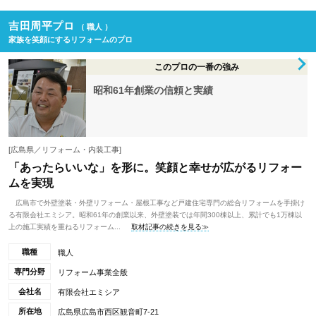
吉田周平プロ
（ 職人 ）
家族を笑顔にするリフォームのプロ
このプロの一番の強み
昭和61年創業の信頼と実績
[広島県／リフォーム・内装工事]
「あったらいいな」を形に。笑顔と幸せが広がるリフォー
ムを実現
広島市で外壁塗装・外壁リフォーム・屋根工事など戸建住宅専門の総合リフォームを手掛け
る有限会社エミシア。昭和61年の創業以来、外壁塗装では年間300棟以上、累計でも1万棟以
上の施工実績を重ねるリフォーム...
取材記事の続きを見る≫
職種
職人
専門分野
リフォーム事業全般
会社名
有限会社エミシア
所在地
広島県広島市西区観音町7-21