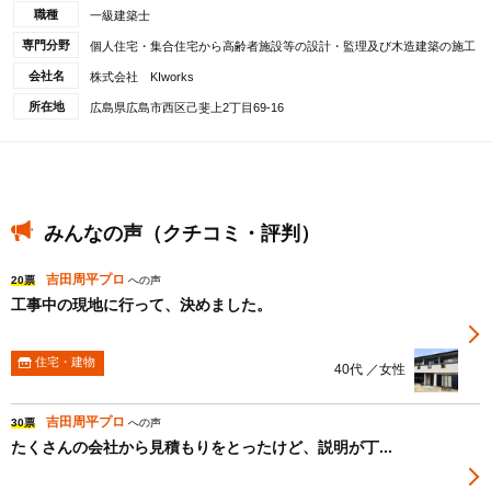
職種
一級建築士
専門分野
個人住宅・集合住宅から高齢者施設等の設計・監理及び木造建築の施工
会社名
株式会社 KIworks
所在地
広島県広島市西区己斐上2丁目69-16
みんなの声（クチコミ・評判）
吉田周平プロ
20票
への声
工事中の現地に行って、決めました。
住宅・建物
40代 ／女性
吉田周平プロ
30票
への声
たくさんの会社から見積もりをとったけど、説明が丁...