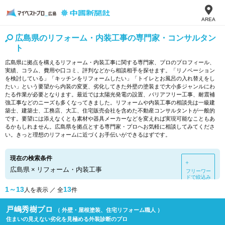
AREA
広島県のリフォーム・内装工事の専門家・コンサルタン
ト
広島県に拠点を構えるリフォーム・内装工事に関する専門家、プロのプロフィール、
実績、コラム、費用や口コミ、評判などから相談相手を探せます。「リノベーション
を検討している」「キッチンをリフォームしたい」「トイレとお風呂の入れ替えをし
たい」という要望から内装の変更、劣化してきた外壁の塗装まで大小多ジャンルにわ
たる作業が必要となります。最近では太陽光発電の設置、バリアフリー工事、耐震補
強工事などのニーズも多くなってきました。リフォームや内装工事の相談先は一級建
築士、建築士、工務店、大工、住宅販売会社を含めた不動産コンサルタントが一般的
です。要望には添えなくとも素材や器具メーカーなどを変えれば実現可能なこともあ
るかもしれません。広島県を拠点とする専門家・プロへお気軽に相談してみてくださ
い。きっと理想のリフォームに近づくお手伝いができるはずです。
現在の検索条件
＋
広島県
×
リフォーム・内装工事
フリーワー
ドで絞込み
1～13
13
人を表示 ／ 全
件
戸嶋秀樹プロ
（ 外壁・屋根塗装、住宅リフォーム職人 ）
住まいの見えない劣化を見極める外装診断のプロ