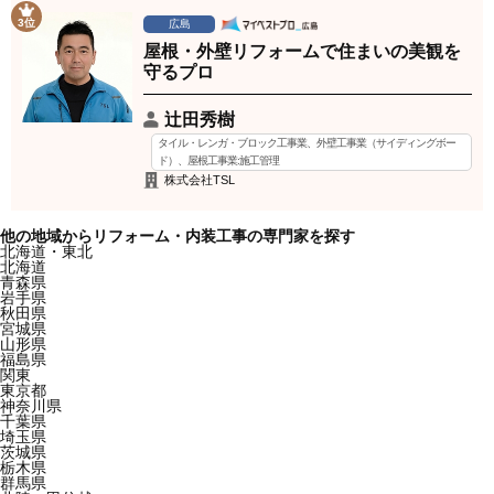
3位
広島
屋根・外壁リフォームで住まいの美観を
守るプロ
辻田秀樹
タイル・レンガ・ブロック工事業、外壁工事業（サイディングボー
ド）、屋根工事業:施工管理
株式会社TSL
他の地域からリフォーム・内装工事の専門家を探す
北海道・東北
北海道
青森県
岩手県
秋田県
宮城県
山形県
福島県
関東
東京都
神奈川県
千葉県
埼玉県
茨城県
栃木県
群馬県