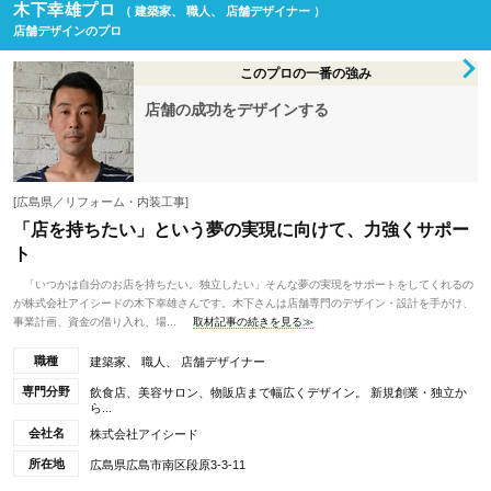
木下幸雄プロ
（ 建築家、 職人、 店舗デザイナー ）
店舗デザインのプロ
このプロの一番の強み
店舗の成功をデザインする
[広島県／リフォーム・内装工事]
「店を持ちたい」という夢の実現に向けて、力強くサポー
ト
「いつかは自分のお店を持ちたい。独立したい」そんな夢の実現をサポートをしてくれるの
が株式会社アイシードの木下幸雄さんです。木下さんは店舗専門のデザイン・設計を手がけ、
事業計画、資金の借り入れ、場...
取材記事の続きを見る≫
職種
建築家、 職人、 店舗デザイナー
専門分野
飲食店、美容サロン、物販店まで幅広くデザイン。 新規創業・独立か
ら...
会社名
株式会社アイシード
所在地
広島県広島市南区段原3‐3‐11