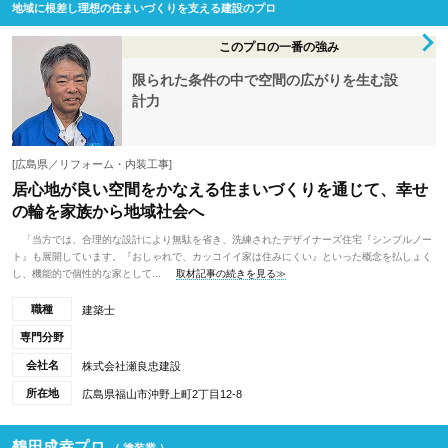
地域に根差し理想の住まいづくりを支える建設のプロ
このプロの一番の強み
限られた条件の中で空間の広がりを生む設
計力
[広島県／リフォーム・内装工事]
居心地が良い空間をかなえる住まいづくりを通じて、幸せ
の輪を家族から地域社会へ
「当方では、合理的な設計により無駄を省き、洗練されたデザイナーズ住宅『シンプルノー
ト』も展開しています。『おしゃれで、カッコイイ家は住みにくい』といった概念を払しょく
し、機能的で個性的な家として...
取材記事の続きを見る≫
職種
建築士
専門分野
会社名
株式会社瀬良忠建設
所在地
広島県福山市沖野上町2丁目12-8
鶴田成幸プロ