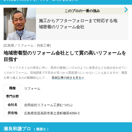
このプロの一番の強み
施工からアフターフォローまで対応する地
域密着のリフォーム会社
[広島県／リフォーム・内装工事]
地域密着型のリフォーム会社として質の高いリフォームを
目指す
「ライフスタイルの変化に伴い、既存の建物にパズルのように改善点などを組み合わせてい
くのがリフォーム。現地調査で不具合が見つかり図面通りにいかないこともありますが、難題
を乗り越えるのが醍醐味なんで...
取材記事の続きを見る≫
職種
リフォーム
専門分野
会社名
合同会社リフォーム工房むつのぶ
所在地
広島県安芸高田市美土里町横田4260-2
瀬良和謙プロ
（ 建築士 ）