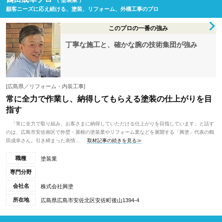
（ 塗装業 ）
顧客ニーズに応え続ける、塗装、リフォーム、外構工事のプロ
このプロの一番の強み
丁寧な施工と、確かな腕の技術集団が強み
[広島県／リフォーム・内装工事]
常に全力で作業し、納得してもらえる塗装の仕上がりを目
指す
「常に全力で取り組み、お客さまに納得していただける仕上がりを目指しています」と話す
のは、広島市安佐南区で外壁・屋根の塗装業やリフォーム業などを展開する「興塗」代表の鶴
田成幸さん。引き締まった表情...
取材記事の続きを見る≫
職種
塗装業
専門分野
会社名
株式会社興塗
所在地
広島県広島市安佐北区安佐町後山1394-4