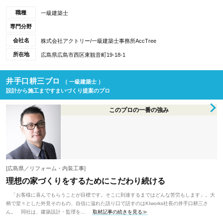
職種
一級建築士
専門分野
会社名
株式会社アクトリー/一級建築士事務所AccTree
所在地
広島県広島市西区東観音町19-18-1
井手口耕三プロ
（ 一級建築士 ）
設計から施工まですまいづくり提案のプロ
このプロの一番の強み
[広島県／リフォーム・内装工事]
理想の家づくりをするためにこだわり続ける
「お客様に喜んでもらうことが目標です。そこに到達するまではどんな苦労もします」。大
柄で堂々とした外見そのもの、自信に溢れた語り口で話すのはKIworks社長の井手口耕三さ
ん。 同社は、建築設計・監理を...
取材記事の続きを見る≫