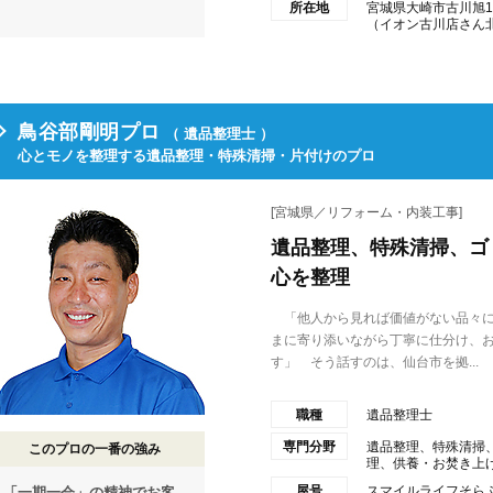
所在地
宮城県大崎市古川旭1-
（イオン古川店さん
鳥谷部剛明プロ
（ 遺品整理士 ）
心とモノを整理する遺品整理・特殊清掃・片付けのプロ
[宮城県／リフォーム・内装工事]
遺品整理、特殊清掃、ゴ
心を整理
「他人から見れば価値がない品々に
まに寄り添いながら丁寧に仕分け、
す」 そう話すのは、仙台市を拠...
職種
遺品整理士
専門分野
遺品整理、特殊清掃
このプロの一番の強み
理、供養・お焚き上げ、
屋号
スマイルライフそら
「一期一会」の精神でお客