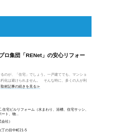
ロ集団「RENet」の安心リフォー
るのが、「住宅」でしょう。一戸建てでも、マンショ
老朽化は避けられません。 そんな時に、多くの人が利
取材記事の続きを見る≫
工.住宅ビルリフォーム（水まわり、浴槽、住宅サッシ、
ト、物...
式会社）
丁の目中町21-5