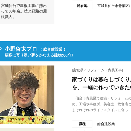
宮城仙台で屋根工事に携わ
所在地
宮城県仙台市青葉区柏
って30年余。技と経験の屋
根職人。
小野啓太プロ
（ 総合建設業 ）
顧客に寄り添い夢をかなえる建物のプロ
[宮城県／リフォーム・内装工事]
家づくりは暮らしづくり
を、一緒に作っていきた
仙台市青葉区で建築・リフォームの
め、工場や事務所、美容室、飲食店
まそれぞれのライフスタイルに合っ...
職種
総合建設業