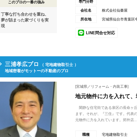
専門分野
このプロの一番の強み
会社名
株式会社仙臺屋
丁寧な打ち合わせを重ね、
所在地
宮城県仙台市青葉区中山
夢が詰まった家づくりを実
現
LINE問合せ対応
三浦孝広プロ
（ 宅地建物取引士 ）
地域密着がモットーの不動産のプロ
[宮城県／リフォーム・内装工事]
地元物件に力を入れて、
閑静な住宅街である泉区の長命ヶ丘
ます。それが、『三住』です。代表
元物件に力を入れています。郊外店...
職種
宅地建物取引士