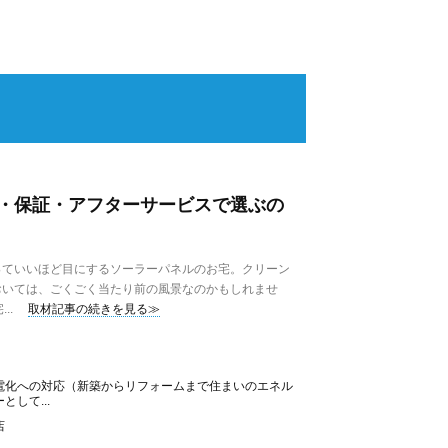
・保証・アフターサービスで選ぶの
ていいほど目にするソーラーパネルのお宅。クリーン
おいては、ごくごく当たり前の風景なのかもしれませ
..
取材記事の続きを見る≫
電化への対応（新築からリフォームまで住まいのエネル
して...
店