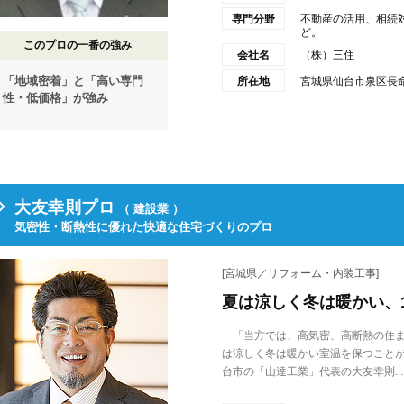
専門分野
不動産の活用、相続
ど。
このプロの一番の強み
会社名
（株）三住
「地域密着」と「高い専門
所在地
宮城県仙台市泉区長命ケ
性・低価格」が強み
大友幸則プロ
（ 建設業 ）
気密性・断熱性に優れた快適な住宅づくりのプロ
[宮城県／リフォーム・内装工事]
夏は涼しく冬は暖かい、
「当方では、高気密、高断熱の住ま
は涼しく冬は暖かい室温を保つこと
台市の「山達工業」代表の大友幸則...