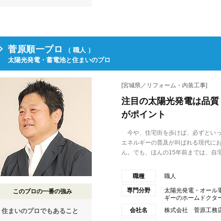
菅原順一プロ
（ 職人 ）
太陽光発電・蓄電池と住まいのプロ
[宮城県／リフォーム・内装工事]
注目の太陽光発電は品質
がポイント
今や、住宅街を歩けば、必ずといっ
エネルギーの普及が叫ばれる現代に
ん。でも、ほんの15年前までは、自宅.
職種
職人
専門分野
太陽光発電・オール
このプロの一番の強み
ギーのホームドクターと
会社名
株式会社 菅原工務
住まいのプロでもあること