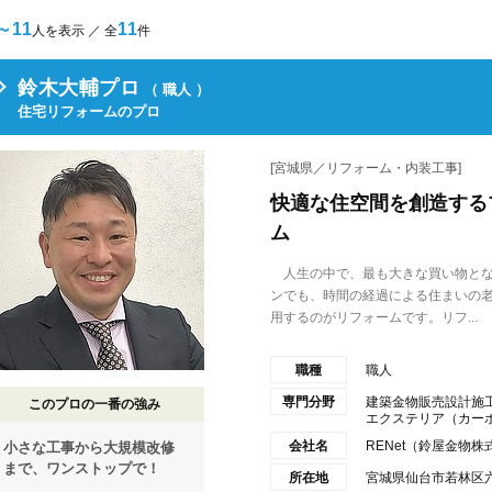
～11
11
人を表示 ／ 全
件
鈴木大輔プロ
（ 職人 ）
住宅リフォームのプロ
[宮城県／リフォーム・内装工事]
快適な住空間を創造するプ
ム
人生の中で、最も大きな買い物とな
ンでも、時間の経過による住まいの
用するのがリフォームです。リフ...
職種
職人
専門分野
建築金物販売設計施
このプロの一番の強み
エクステリア（カーポー
会社名
RENet（鈴屋金物株
小さな工事から大規模改修
まで、ワンストップで！
所在地
宮城県仙台市若林区六