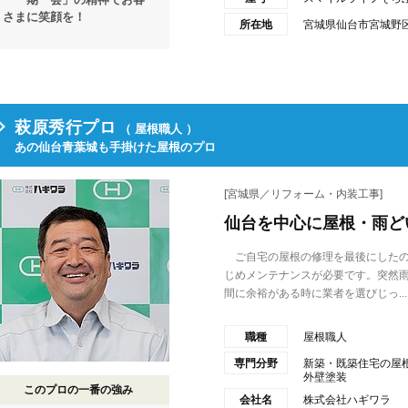
さまに笑顔を！
所在地
宮城県仙台市宮城野区扇
萩原秀行プロ
（ 屋根職人 ）
あの仙台青葉城も手掛けた屋根のプロ
[宮城県／リフォーム・内装工事]
仙台を中心に屋根・雨ど
ご自宅の屋根の修理を最後にしたの
じめメンテナンスが必要です。突然
間に余裕がある時に業者を選びじっ...
職種
屋根職人
専門分野
新築・既築住宅の屋
外壁塗装
このプロの一番の強み
会社名
株式会社ハギワラ