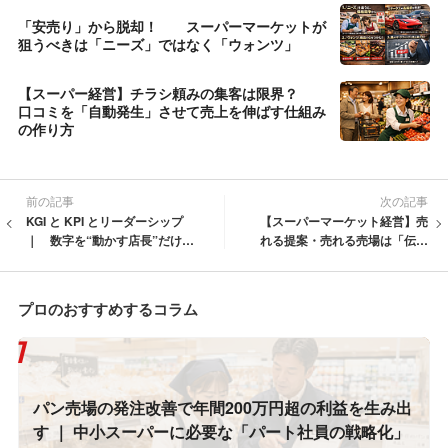
「安売り」から脱却！ スーパーマーケットが
狙うべきは「ニーズ」ではなく「ウォンツ」
【スーパー経営】チラシ頼みの集客は限界？
口コミを「自動発生」させて売上を伸ばす仕組み
の作り方
前の記事
次の記事
KGI と KPI とリーダーシップ
【スーパーマーケット経営】売
｜ 数字を“動かす店長”だけが
れる提案・売れる売場は「伝え
利益を伸ばす理由
る順番」で決まる ｜ 店長・バ
イヤー・社長が知るべき“伝達設
計”の基本原則
プロのおすすめするコラム
パン売場の発注改善で年間200万円超の利益を生み出
す ｜ 中小スーパーに必要な「パート社員の戦略化」