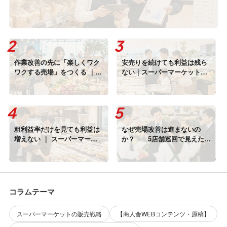
作業改善の先に「楽しくワク
安売りを続けても利益は残ら
ワクする売場」をつくる ｜
ない｜スーパーマーケットが
カルディとIKEAに学ぶ店舗体
「価格以外の来店理由」をつ
験の高め方
くる方法
粗利益率だけを見ても利益は
なぜ売場改善は進まないの
増えない ｜ スーパーマーケ
か？ 5店舗巡回で見えた
ットが見直すべき5つの現場管
「基本業務プロセス未実行」
理
という本当の課題『真因』
コラムテーマ
スーパーマーケットの販売戦略
【商人舎WEBコンテンツ・原稿】