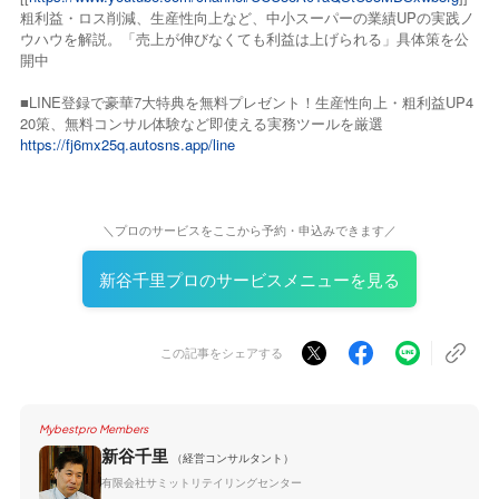
粗利益・ロス削減、生産性向上など、中小スーパーの業績UPの実践ノ
ウハウを解説。「売上が伸びなくても利益は上げられる」具体策を公
開中
■LINE登録で豪華7大特典を無料プレゼント！生産性向上・粗利益UP4
20策、無料コンサル体験など即使える実務ツールを厳選
https://fj6mx25q.autosns.app/line
＼プロのサービスをここから予約・申込みできます／
新谷千里プロのサービスメニューを見る
この記事をシェアする
Mybestpro Members
新谷千里
（経営コンサルタント）
有限会社サミットリテイリングセンター