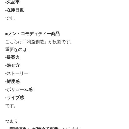
•欠品率
•在庫日数
です。
■ノン・コモディティー商品
こちらは「利益創造」が役割です。
重要なのは、
•提案力
•魅せ方
•ストーリー
•鮮度感
•ボリューム感
•ライブ感
です。
つまり、
「売場演出」 が極めて重要
になります。